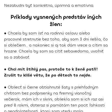
Nezabudni byť konkrétna, úprimná a emotívna.
Príklady vysnených predstáv iných
žien:
● Chcela by som ísť na rodinnú oslavu alebo
pracovné stretnutie bez toho, aby som 3 dni riešila, čo
si oblečiem... a nakoniec si aj tak dám vrece a cítim sa
hrozne. Chcela by som sa cítiť sebavedomo, uvoľniť
sa a zabávať.
●
Chci mít štíhlý pas, protože to k ženě patří!
Zrušit tu klišé větu, že po dětech to nejde.
● Obliecť si čierne obtiahnuté šaty s priehľadným
chrbtom bez podprsenky na firemný vianočný
večierok, mám ich v skrini, obliekla som si ich raz asi
pred 8 rokmi, doteraz si pamätám ten pocit ľahkosti
a neodolateľnosti, ktorý som vtedy mala.