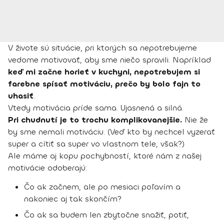
V živote sú situácie, pri ktorých sa nepotrebujeme
vedome motivovať, aby sme niečo spravili. Napríklad
keď mi začne horieť v kuchyni, nepotrebujem si
farebne spísať motiváciu, prečo by bolo fajn to
uhasiť
.
Vtedy motivácia príde sama. Ujasnená a silná.
Pri chudnutí je to trochu komplikovanejšie.
Nie že
by sme nemali motiváciu. (Veď kto by nechcel vyzerať
super a cítiť sa super vo vlastnom tele, však?)
Ale máme aj kopu pochybností, ktoré nám z našej
motivácie odoberajú:
Čo ak začnem, ale po mesiaci poľavím a
nakoniec aj tak skončím?
Čo ak sa budem len zbytočne snažiť, potiť,