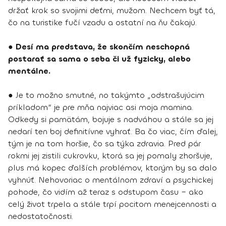
držať krok so svojimi deťmi, mužom. Nechcem byť tá,
čo na turistike fučí vzadu a ostatní na ňu čakajú.
●
Desí ma predstava, že skončím neschopná
postarať sa sama o seba či už fyzicky, alebo
mentálne.
● Je to možno smutné, no takýmto „odstrašujúcim
príkladom“ je pre mňa najviac asi moja mamina.
Odkedy si pamätám, bojuje s nadváhou a stále sa jej
nedarí ten boj definitívne vyhrať. Ba čo viac, čím ďalej,
tým je na tom horšie, čo sa týka zdravia. Pred pár
rokmi jej zistili cukrovku, ktorá sa jej pomaly zhoršuje,
plus má kopec ďalších problémov, ktorým by sa dalo
vyhnúť. Nehovoriac o mentálnom zdraví a psychickej
pohode, čo vidím až teraz s odstupom času – ako
celý život trpela a stále trpí pocitom menejcennosti a
nedostatočnosti.