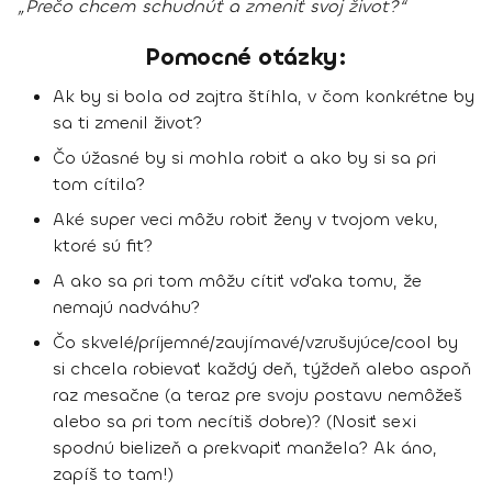
„Prečo chcem schudnúť a zmeniť svoj život?“
Pomocné otázky:
Ak by si bola od zajtra štíhla, v čom konkrétne by
sa ti zmenil život?
Čo úžasné by si mohla robiť a ako by si sa pri
tom cítila?
Aké super veci môžu robiť ženy v tvojom veku,
ktoré sú fit?
A ako sa pri tom môžu cítiť vďaka tomu, že
nemajú nadváhu?
Čo skvelé/príjemné/zaujímavé/vzrušujúce/cool by
si chcela robievať každý deň, týždeň alebo aspoň
raz mesačne (a teraz pre svoju postavu nemôžeš
alebo sa pri tom necítiš dobre)? (Nosiť sexi
spodnú bielizeň a prekvapiť manžela? Ak áno,
zapíš to tam!)