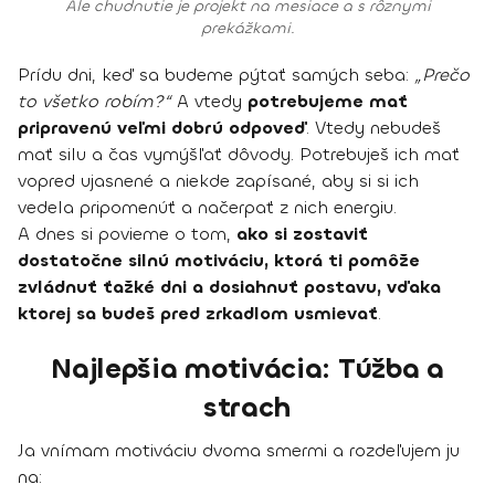
Ale chudnutie je projekt na mesiace a s rôznymi
prekážkami.
Prídu dni, keď sa budeme pýtať samých seba:
„Prečo
to všetko robím?“
A vtedy
potrebujeme mať
pripravenú veľmi dobrú odpoveď
. Vtedy nebudeš
mať silu a čas vymýšľať dôvody. Potrebuješ ich mať
vopred ujasnené a niekde zapísané, aby si si ich
vedela pripomenúť a načerpať z nich energiu.
A dnes si povieme o tom,
ako si zostaviť
dostatočne silnú motiváciu, ktorá ti pomôže
zvládnuť ťažké dni a dosiahnuť postavu, vďaka
ktorej sa budeš pred zrkadlom usmievať
.
Najlepšia motivácia: Túžba a
strach
Ja vnímam motiváciu dvoma smermi a rozdeľujem ju
na: