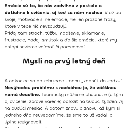
Emócie sú to, čo nás zodvihne z postele a
dotiahne k cvičeniu, aj keď sa nám nechce
. Vlož do
svojej motivácie silné emócie, nie len prázdne frázy,
ktoré v tebe nič nevzbudzujú.
Pridaj tam strach, túžbu, nadšenie, sklamanie,
frustrácie, nádej, smútok a ďalšie emócie, ktoré my
chlapi nevieme vnímať či pomenovať.
Mysli na prvý letný deň
A nakoniec sa potrebujeme trochu „kopnúť do zadku“.
Nevýhodou problému s nadváhou je, že väčšinou
nemá deadline.
Teoreticky môžeme chudnutie (a tým
aj cvičenie, zdravé varenie) odložiť na budúci týždeň. Aj
na budúci mesiac. A potom znovu a znovu, až kým si
jedného dňa neuvedomíme, že sme to už vzdali a
úplne rezignovali.