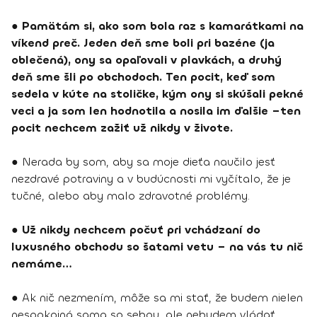
●
Pamätám si, ako som bola raz s kamarátkami na
víkend preč. Jeden deň sme boli pri bazéne (ja
oblečená), ony sa opaľovali v plavkách, a druhý
deň sme šli po obchodoch. Ten pocit, keď som
sedela v kúte na stoličke, kým ony si skúšali pekné
veci a ja som len hodnotila a nosila im ďalšie –ten
pocit nechcem zažiť už nikdy v živote.
● Nerada by som, aby sa moje dieťa naučilo jesť
nezdravé potraviny a v budúcnosti mi vyčítalo, že je
tučné, alebo aby malo zdravotné problémy.
●
Už nikdy nechcem počuť pri vchádzaní do
luxusného obchodu so šatami vetu – na vás tu nič
nemáme…
● Ak nič nezmením, môže sa mi stať, že budem nielen
nespokojná sama so sebou, ale nebudem vládať