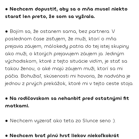
●
Nechcem dopustiť, aby sa o mňa musel niekto
starať len preto, že som sa vyžrala.
● Bojím sa, že ostanem sama, bez partnera. V
poslednom čase zisťujem, že muži, ktorí o mňa
prejavia záujem, málokedy patria do tej istej skupiny
ako muži, o ktorých prejavujem záujem ja. Jediným
východiskom, ktoré z tejto situácie vidím, je stať sa
takou ženou, o aké majú záujem muži, ktorí sa mi
páčia. Bohužiaľ, skúsenosti mi hovoria, že nadváha je
jednou z prvých prekážok, ktoré mi v tejto ceste stoja.
●
Na rodičovskom sa nehanbiť pred ostatnými fit
matkami.
● Nechcem vyzerať ako teta zo Slunce seno :).
●
Nechcem brať plnú hrsť liekov niekoľkokrát