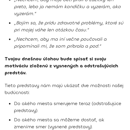
preto, lebo ja nemám kondičku a vyzerám, ako
vyzerám.“
„Bojím sa, že prídu zdravotné problémy, ktoré sú
pri mojej váhe len otázkou času.“
„Nechcem, aby ma iní večne poučovali a
pripomínali mi, že som pribrala a pod.“
Tvojou dnešnou úlohou bude spísať si svoju
motiváciu zloženú z vysnených a odstrašujúcich
predstáv.
Tieto predstavy nám majú ukázať dve možnosti našej
budúcnosti:
Do akého miesta smerujeme teraz (odstrašujúce
predstavy).
Do akého miesta sa môžeme dostať, ak
zmeníme smer (vysnené predstavy).