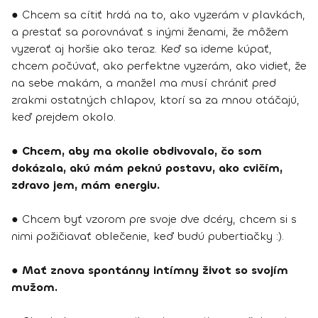
● Chcem sa cítiť hrdá na to, ako vyzerám v plavkách,
a prestať sa porovnávať s inými ženami, že môžem
vyzerať aj horšie ako teraz. Keď sa ideme kúpať,
chcem počúvať, ako perfektne vyzerám, ako vidieť, že
na sebe makám, a manžel ma musí chrániť pred
zrakmi ostatných chlapov, ktorí sa za mnou otáčajú,
keď prejdem okolo.
●
Chcem, aby ma okolie obdivovalo, čo som
dokázala, akú mám peknú postavu, ako cvičím,
zdravo jem, mám energiu.
● Chcem byť vzorom pre svoje dve dcéry, chcem si s
nimi požičiavať oblečenie, keď budú pubertiačky :).
●
Mať znova spontánny intímny život so svojím
mužom.