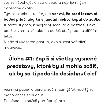
stehien šúchajúcich sa o seba a nepríjemných
pohľadov okolia.
Týmto trochu straším, ale
ver mi, že pred letom si
budeš priať, aby ťa v januári niekto kopal do zadku
.
A preto si pridaj k svojim vysneným a odstrašujúcim
predstavám aj tú, ako sa budeš cítiť pred najbližším
letom.
Nižšie si ukážeme postup, ako si zostaviť silnú
motiváciu:
Úloha #1: Zapíš si všetky vysnené
predstavy, ktoré by si mohla zažiť,
ak by sa ti podarilo dosiahnuť cieľ
Vezmi si papier a pero a začni rozmýšľať nad tým,
prečo chceš schudnúť.
Pri písaní si môžeš pomôcť týmto: