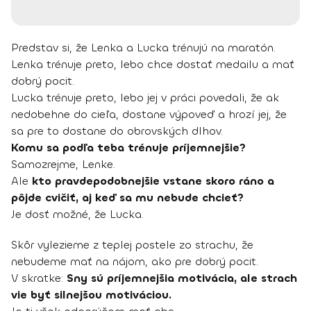
Predstav si, že Lenka a Lucka trénujú na maratón.
Lenka trénuje preto, lebo chce dostať medailu a mať
dobrý pocit.
Lucka trénuje preto, lebo jej v práci povedali, že ak
nedobehne do cieľa, dostane výpoveď a hrozí jej, že
sa pre to dostane do obrovských dlhov.
Komu sa podľa teba trénuje príjemnejšie?
Samozrejme, Lenke.
Ale
kto pravdepodobnejšie vstane skoro ráno a
pôjde cvičiť, aj keď sa mu nebude chcieť?
Je dosť možné, že Lucka.
Skôr vylezieme z teplej postele zo strachu, že
nebudeme mať na nájom, ako pre dobrý pocit.
V skratke:
Sny sú príjemnejšia motivácia, ale strach
vie byť silnejšou motiváciou.