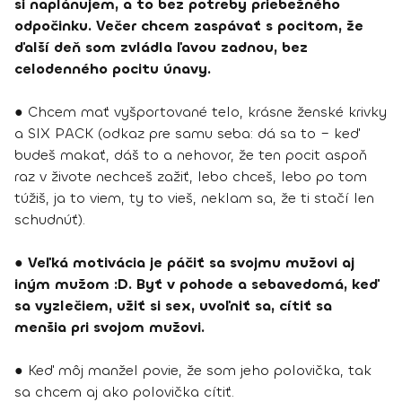
si naplánujem, a to bez potreby priebežného
odpočinku. Večer chcem zaspávať s pocitom, že
ďalší deň som zvládla ľavou zadnou, bez
celodenného pocitu únavy.
● Chcem mať vyšportované telo, krásne ženské krivky
a SIX PACK (odkaz pre samu seba: dá sa to – keď
budeš makať, dáš to a nehovor, že ten pocit aspoň
raz v živote nechceš zažiť, lebo chceš, lebo po tom
túžiš, ja to viem, ty to vieš, neklam sa, že ti stačí len
schudnúť).
●
Veľká motivácia je páčiť sa svojmu mužovi aj
iným mužom :D. Byť v pohode a sebavedomá, keď
sa vyzlečiem, užiť si sex, uvoľniť sa, cítiť sa
menšia pri svojom mužovi.
● Keď môj manžel povie, že som jeho polovička, tak
sa chcem aj ako polovička cítiť.