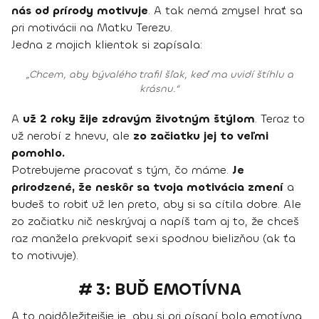
nás od prírody motivuje
. A tak nemá zmysel hrať sa
pri motivácii na Matku Terezu.
Jedna z mojich klientok si zapísala:
„Chcem, aby bývalého trafil šľak, keď ma uvidí štíhlu a
krásnu.“
A
už 2 roky žije zdravým životným štýlom
. Teraz to
už nerobí z hnevu, ale
zo začiatku jej to veľmi
pomohlo.
Potrebujeme pracovať s tým, čo máme.
Je
prirodzené, že neskôr sa tvoja motivácia zmení
a
budeš to robiť už len preto, aby si sa cítila dobre. Ale
zo začiatku nič neskrývaj a napíš tam aj to, že chceš
raz manžela prekvapiť sexi spodnou bielizňou (ak ťa
to motivuje).
# 3: BUĎ EMOTÍVNA
A to najdôležitejšie je, aby si pri písaní bola emotívna.