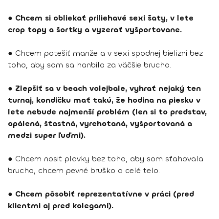
●
Chcem si obliekať priliehavé sexi šaty, v lete
crop topy a šortky a vyzerať vyšportovane.
● Chcem potešiť manžela v sexi spodnej bielizni bez
toho, aby som sa hanbila za väčšie brucho.
●
Zlepšiť sa v beach volejbale, vyhrať nejaký ten
turnaj, kondičku mať takú, že hodina na piesku v
lete nebude najmenší problém (len si to predstav,
opálená, šťastná, vyrehotaná, vyšportovaná a
medzi super ľuďmi).
● Chcem nosiť plavky bez toho, aby som sťahovala
brucho, chcem pevné bruško a celé telo.
●
Chcem pôsobiť reprezentatívne v práci (pred
klientmi aj pred kolegami).