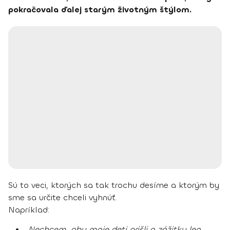
pokračovala ďalej starým životným štýlom.
Sú to veci, ktorých sa tak trochu desíme a ktorým by
sme sa určite chceli vyhnúť.
Napríklad:
„Nechcem, aby moje deti prišli o zážitky len