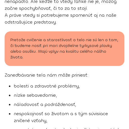
nenapadlo. Ale keďže to vtedy ľahké nie je, mozog
začne spochybňovať, či to za to stojí.
A práve vtedy si potrebujeme spomenúť aj na naše
odstrašujúce predstavy.
Pretože cvičenie a starostlivosť o telo nie sú len o tom,
či budeme nosiť pri mori dvojdielne tyrkysové plavky
alebo osušku. Majú vplyv na kvalitu celého nášho
života.
Zanedbávanie tela nám môže priniesť:
bolesti a zdravotné problémy,
nízke sebavedomie,
náladovosť a podráždenosť,
nespokojnosť so životom a s tým súvisiace
zničené vzťahy,