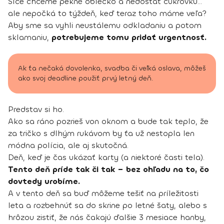
Síce chceme pekné oblečko a nedostať cukrovku…
ale nepočká to týždeň, keď teraz toho máme veľa?
Aby sme sa vyhli neustálemu odkladaniu a potom
sklamaniu,
potrebujeme tomu pridať urgentnosť.
Ak ťa nečaká dovolenka, svadba či veľká oslava, môžeš
ako svoj deadline použiť prvý letný deň.
Predstav si ho.
Ako sa ráno pozrieš von oknom a bude tak teplo, že
za tričko s dlhým rukávom by ťa už nestopla len
módna polícia, ale aj skutočná.
Deň, keď je čas ukázať karty (a niektoré časti tela).
Tento deň príde tak či tak – bez ohľadu na to, čo
dovtedy urobíme.
A v tento deň sa buď môžeme tešiť na príležitosti
leta a rozbehnúť sa do skrine po letné šaty, alebo s
hrôzou zistiť, že nás čakajú ďalšie 3 mesiace hanby,