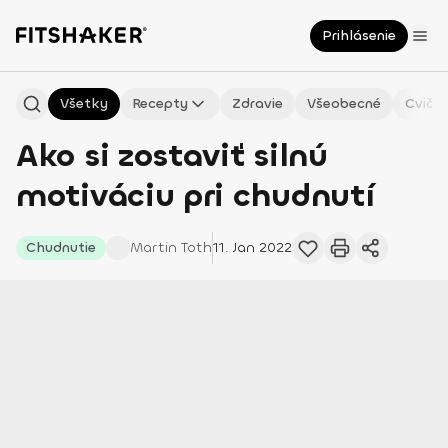
Prihlásenie
Všetky
Recepty
Zdravie
Všeobecné
Cvičen
Ako si zostaviť silnú
motiváciu pri chudnutí
Chudnutie
Martin
Toth
11. Jan 2022