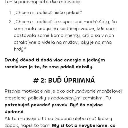
Len si porovnaj tieto dve motivácie:
„Chcem si obliecť niečo pekné.“
„Chcem si obliecť tie super sexi modré šaty, čo
som mala kedysi na sestrinej svadbe, kde som
dostávala samé komplimenty, cítila sa v nich
atraktívne a videla na mužovi, aký je na mňa
hrdý.“
Druhý dôvod ti dodá viac energie a jediným
rozdielom je to, že sme pridali detaily.
# 2: BUĎ ÚPRIMNÁ
Písanie motivácie nie je ako ochutnávanie manželovej
presolenej polievky s nedovarenými zemiakmi. Tu
potrebuješ povedať pravdu. Byť čo najviac
úprimná
.
Ak ťa motivuje cítiť sa žiadaná alebo mať krásny
zadok, napíš to tam.
My si totiž nevyberáme, čo