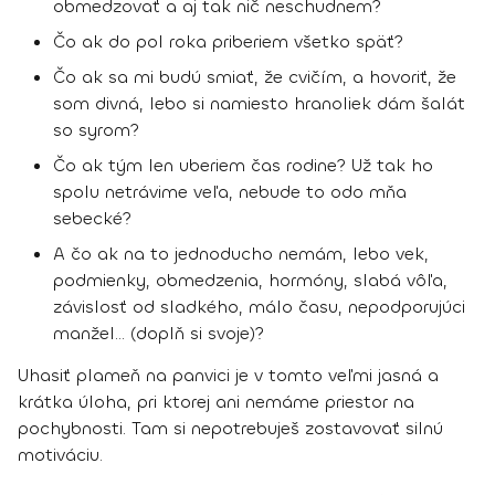
obmedzovať a aj tak nič neschudnem?
Čo ak do pol roka priberiem všetko späť?
Čo ak sa mi budú smiať, že cvičím, a hovoriť, že
som divná, lebo si namiesto hranoliek dám šalát
so syrom?
Čo ak tým len uberiem čas rodine? Už tak ho
spolu netrávime veľa, nebude to odo mňa
sebecké?
A čo ak na to jednoducho nemám, lebo vek,
podmienky, obmedzenia, hormóny, slabá vôľa,
závislosť od sladkého, málo času, nepodporujúci
manžel… (doplň si svoje)?
Uhasiť plameň na panvici je v tomto veľmi jasná a
krátka úloha, pri ktorej ani nemáme priestor na
pochybnosti. Tam si nepotrebuješ zostavovať silnú
motiváciu.