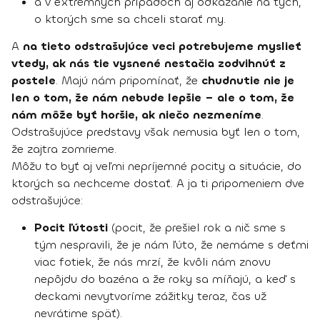
a v extrémnych prípadoch aj odkázanie na tých,
o ktorých sme sa chceli starať my.
A
na tieto odstrašujúce veci potrebujeme myslieť
vtedy, ak nás tie vysnené nestačia zodvihnúť z
postele
. Majú nám pripomínať, že
chudnutie nie je
len o tom, že nám nebude lepšie – ale o tom, že
nám môže byť horšie, ak niečo nezmeníme
.
Odstrašujúce predstavy však nemusia byť len o tom,
že zajtra zomrieme.
Môžu to byť aj veľmi nepríjemné pocity a situácie, do
ktorých sa nechceme dostať. A ja ti pripomeniem dve
odstrašujúce:
Pocit ľútosti
(pocit, že prešiel rok a nič sme s
tým nespravili, že je nám ľúto, že nemáme s deťmi
viac fotiek, že nás mrzí, že kvôli nám znovu
nepôjdu do bazéna a že roky sa míňajú, a keď s
deckami nevytvoríme zážitky teraz, čas už
nevrátime späť).