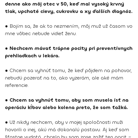
denne ako môj otec v 50, keď mal vysoký krvný
tlak, upchaté cievy, cukrovku a xy ďalších diagnóz.
● Bojím sa, že ak to nezmením, môj muž už časom vo
mne vôbec nebude vidieť ženu.
●
Nechcem mávať trápne pocity pri preventívnych
prehliadkach u lekára.
● Chcem sa vyhnúť tomu, že keď pôjdem na pohovor,
nebudú pozerať na to, ako vyzerám, ale aké mám
referencie.
●
Chcem sa vyhnúť tomu, aby som musela ísť na
operáciu kĺbov alebo kolena preto, že som ťažká.
● Už nikdy nechcem, aby v mojej spoločnosti muži
hovorili o inej, akú má dokonalú postavu. Aj keď som
šťastne vydatá, chcela by som zase zažiť ten pocit –