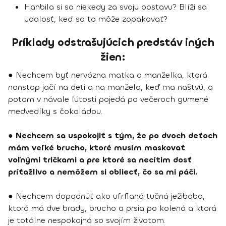
Hanbila si sa niekedy za svoju postavu? Blíži sa
udalosť, keď sa to môže zopakovať?
Príklady odstrašujúcich predstáv iných
žien:
● Nechcem byť nervózna matka a manželka, ktorá
nonstop jačí na deti a na manžela, keď ma naštvú, a
potom v návale ľútosti pojedá po večeroch gumené
medvedíky s čokoládou.
●
Nechcem sa uspokojiť s tým, že po dvoch deťoch
mám veľké brucho, ktoré musím maskovať
voľnými tričkami a pre ktoré sa necítim dosť
príťažlivo a nemôžem si obliecť, čo sa mi páči.
● Nechcem dopadnúť ako ufrflaná tučná ježibaba,
ktorá má dve brady, brucho a prsia po kolená a ktorá
je totálne nespokojná so svojím životom.