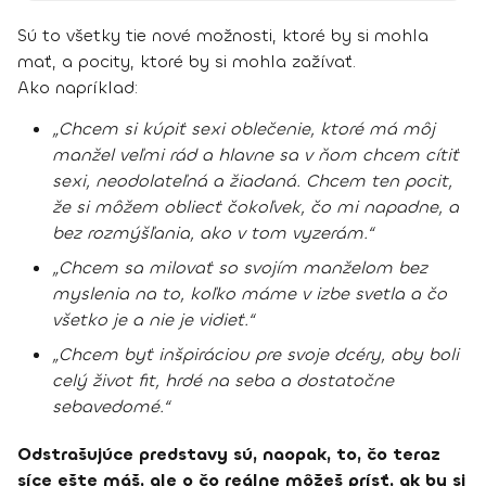
Sú to všetky tie nové možnosti, ktoré by si mohla
mať, a pocity, ktoré by si mohla zažívať.
Ako napríklad:
„Chcem si kúpiť sexi oblečenie, ktoré má môj
manžel veľmi rád a hlavne sa v ňom chcem cítiť
sexi, neodolateľná a žiadaná. Chcem ten pocit,
že si môžem obliecť čokoľvek, čo mi napadne, a
bez rozmýšľania, ako v tom vyzerám.“
„Chcem sa milovať so svojím manželom bez
myslenia na to, koľko máme v izbe svetla a čo
všetko je a nie je vidieť.“
„Chcem byť inšpiráciou pre svoje dcéry, aby boli
celý život fit, hrdé na seba a dostatočne
sebavedomé.“
Odstrašujúce predstavy sú, naopak, to, čo teraz
síce ešte máš, ale o čo reálne môžeš prísť, ak by si