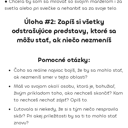
● Chcela by som sa milovať so svojím manželom i za
svetla alebo pri sviečke a nehanbiť sa za svoje telo.
Úloha #2: Zapíš si všetky
odstrašujúce predstavy, ktoré sa
môžu stať, ak niečo nezmeníš
Pomocné otázky:
Čoho sa reálne najviac bojíš, že by sa mohlo stať,
ak nezmeníš smer v tejto oblasti?
Máš vo svojom okolí osobu, ktorá je, bohužiaľ,
živým príkladom toho, ako nechceš skončiť? Kam
to nechceš nechať zájsť? Opíš to.
Ľutovala si niekedy, že si s tým niečo nespravila
skôr? Pri akej príležitosti by sa ti to mohlo stať
znovu?