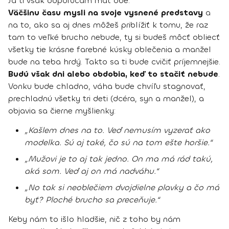
Ja ti však odporúčam mať obe.
Väčšinu času mysli na svoje vysnené predstavy
a
na to, ako sa aj dnes môžeš priblížiť k tomu, že raz
tam to veľké brucho nebude, ty si budeš môcť obliecť
všetky tie krásne farebné kúsky oblečenia a manžel
bude na teba hrdý. Takto sa ti bude cvičiť príjemnejšie.
Budú však dni alebo obdobia, keď to stačiť nebude
.
Vonku bude chladno, váha bude chvíľu stagnovať,
prechladnú všetky tri deti (dcéra, syn a manžel), a
objavia sa čierne myšlienky:
„Kašlem dnes na to. Veď nemusím vyzerať ako
modelka. Sú aj také, čo sú na tom ešte horšie.“
„Mužovi je to aj tak jedno. On ma má rád takú,
aká som. Veď aj on má nadváhu.“
„No tak si neoblečiem dvojdielne plavky a čo má
byť? Ploché brucho sa preceňuje.“
Keby nám to išlo hladšie, nič z toho by nám