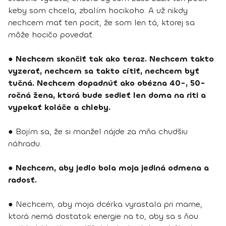
keby som chcela, zbalím hocikoho. A už nikdy
nechcem mať ten pocit, že som len tá, ktorej sa
môže hocičo povedať.
●
Nechcem skončiť tak ako teraz. Nechcem takto
vyzerať, nechcem sa takto cítiť, nechcem byť
tučná. Nechcem dopadnúť ako obézna 40-, 50-
ročná žena, ktorá bude sedieť len doma na riti a
vypekať koláče a chleby.
● Bojím sa, že si manžel nájde za mňa chudšiu
náhradu.
●
Nechcem, aby jedlo bola moja jediná odmena a
radosť.
● Nechcem, aby moja dcérka vyrastala pri mame,
ktorá nemá dostatok energie na to, aby sa s ňou