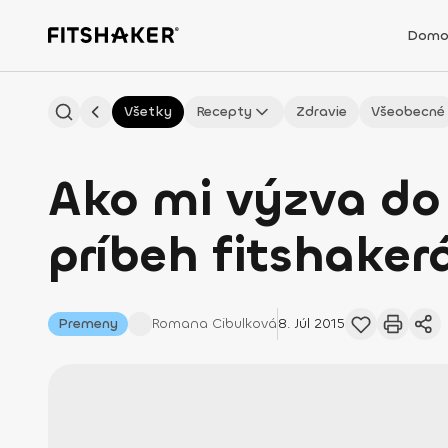
Domo
Všetky
Recepty
Zdravie
Všeobecné
Ako mi výzva do 
príbeh fitshake
Premeny
Romana
Cibulková
8. Júl 2015