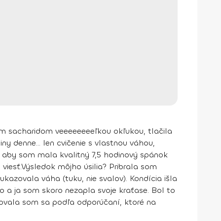
m sacharidom veeeeeeeeľkou okľukou, tlačila
iny denne... len
cvičenie s vlastnou váhou
,
mi, aby som mala
kvalitný 7,5 hodinový spánok
viesť.
Výsledok môjho úsilia? Pribrala som
 ukazovala váha
(tuku, nie svalov).
Kondícia išla
o a ja som skoro nezapla svoje kraťase. Bol to
vovala som sa podľa odporúčaní, ktoré na