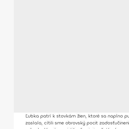
Ľubka patrí k stovkám žien, ktoré sa naplno pu
zaslala, cítili sme obrovský pocit zadosťučine