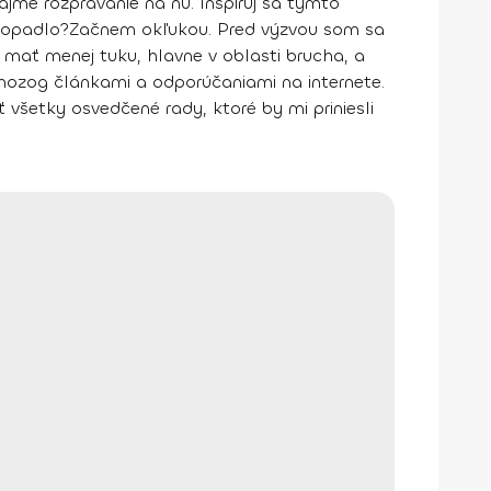
chajme rozprávanie na ňu. Inšpiruj sa týmto
 dopadlo?
Začnem okľukou. Pred výzvou som sa
m mať menej tuku, hlavne v oblasti brucha, a
ozog článkami a odporúčaniami na internete.
 všetky osvedčené rady, ktoré by mi priniesli