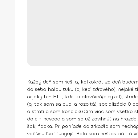
Každý deň som riešila,
koľkokrát za deň budem
do seba haldu tuku (aj keď zdravého), nejaké ti
nejaký ten HIIT, kde tu plaváreň/bicykel), st
(aj tak som sa budila rozbitá), socializácia 0 b
a stratila som kondičku.
Čím viac som všetko sk
dole
- nevedela som sa už zdvihnúť na hrazde, 
šok, facka. Pri pohľade do zrkadla som necháp
väčšinu ľudí fungujú. Bola som
nešťastná
. Tá 