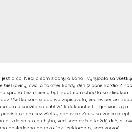
 jesť a čo.
Nepila som žiadny alkohol, vyhýbala sa všetký
e bielkoviny, cvičila takmer každý deň (žiadne kardio 2 hod
udená sprcha tiež musela byť, spať som chodila so sliepka
odov. Všetko som si poctivo zapisovala, veď evidenciu treba 
úmala a snažila sa priblížiť k dokonalosti, tým
viac kg mi
prevísala som cez všetky nohavice. Zrazu sa vonku oteplil
ala, kde sa stala chyba, veď som cvičila každý deň, stra
váha posledného polroka fakt neklamala, som vorvaň.