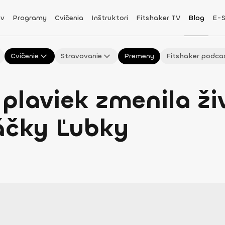
v
Programy
Cvičenia
Inštruktori
Fitshaker TV
Blog
E-
Cvičenie
Stravovanie
Premeny
Fitshaker podca
plaviek zmenila ži
ráčky Ľubky