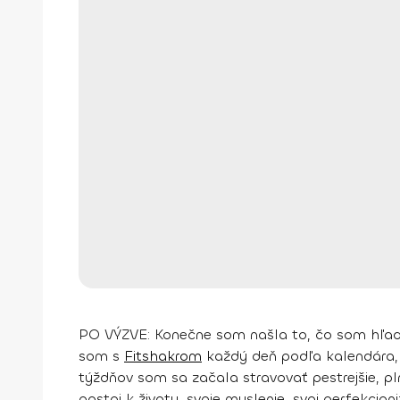
PO VÝZVE: Konečne som našla to, čo som hľad
som s
Fitshakrom
každý deň podľa kalendára, 
týždňov som sa začala
stravovať pestrejšie
, p
postoj k životu, svoje myslenie, svoj perfekcio