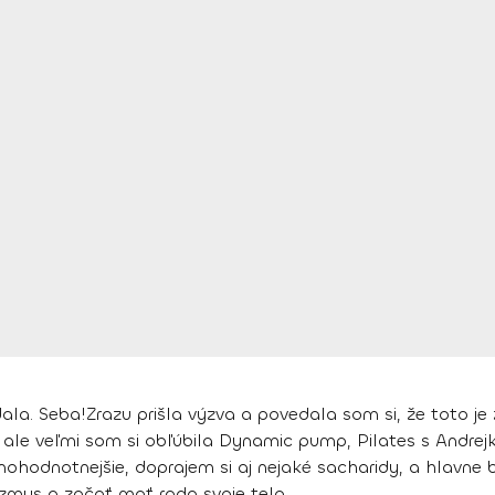
ala. Seba!
Zrazu prišla výzva a povedala som si, že toto j
ale veľmi som si obľúbila
Dynamic pump, Pilates s Andrej
lnohodnotnejšie, doprajem si aj nejaké sacharidy, a hlavne 
nizmus a
začať mať rada svoje telo
.