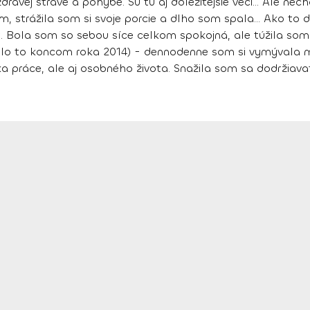
o zdravej strave a pohybe. Sú tu aj dôležitejšie veci... Ale ne
, strážila som si svoje porcie a dlho som spala... Ako to
vot. Bola som so sebou síce celkom spokojná, ale túžila so
lo to koncom roka 2014) - dennodenne som si vymývala m
ka práce, ale aj osobného života. Snažila som sa dodržiavať