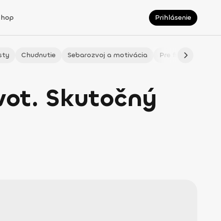
Shop
Prihlásenie
sty
Chudnutie
Sebarozvoj a motivácia
Pre fitmaminky
vot. Skutočný