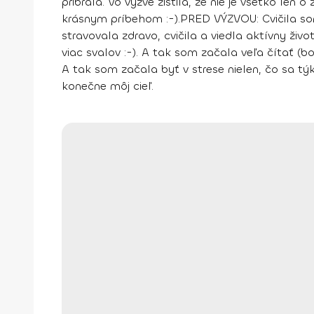
pribrala. Vo výzve zistila, že nie je všetko len 
krásnym príbehom :-).
PRED VÝZVOU: Cvičila som
stravovala zdravo, cvičila a viedla aktívny ži
viac svalov :-). A tak som
začala veľa čítať
(bo
A tak som začala
byť v strese
nielen, čo sa tý
konečne môj cieľ.