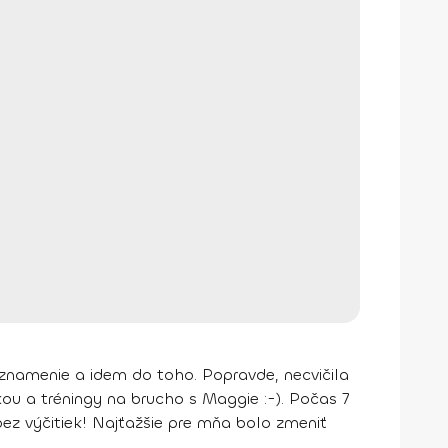
e znamenie a idem do toho. Popravde, necvičila
kou
a
tréningy na brucho s Maggie
:-). Počas 7
bez výčitiek! Najťažšie pre mňa bolo zmeniť