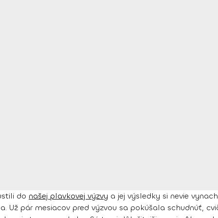
stili do
našej plavkovej výzvy
a jej výsledky si nevie vynach
nia. Už pár mesiacov pred výzvou sa pokúšala schudnúť, cvič