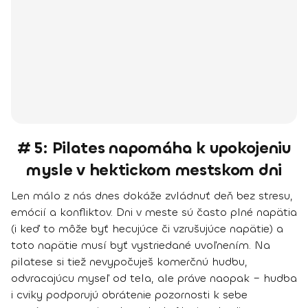
# 5: Pilates napomáha k upokojeniu
mysle v hektickom mestskom dni
Len málo z nás dnes dokáže zvládnuť deň bez stresu,
emócií a konfliktov. Dni v meste sú často plné napätia
(i keď to môže byť hecujúce či vzrušujúce napätie) a
toto napätie musí byť vystriedané uvoľnením. Na
pilatese si tiež nevypočuješ komerčnú hudbu,
odvracajúcu myseľ od tela, ale práve naopak – hudba
i cviky podporujú obrátenie pozornosti k sebe