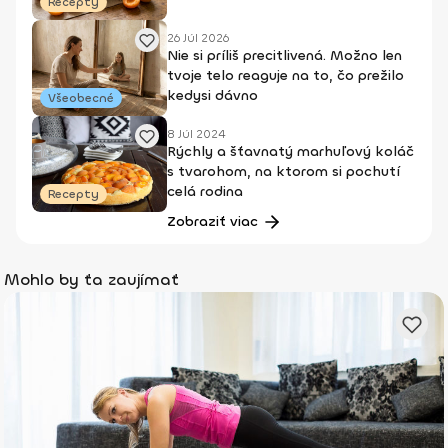
Recepty
26 Júl 2026
Nie si príliš precitlivená. Možno len
tvoje telo reaguje na to, čo prežilo
kedysi dávno
Všeobecné
8 Júl 2024
Rýchly a šťavnatý marhuľový koláč
s tvarohom, na ktorom si pochutí
celá rodina
Recepty
Zobraziť viac
Mohlo by ťa zaujímať