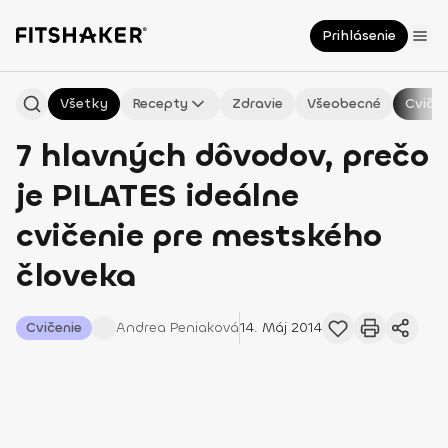
Prihlásenie
Všetky
Recepty
Zdravie
Všeobecné
Cvičen
7 hlavných dôvodov, prečo
je PILATES ideálne
cvičenie pre mestského
človeka
Cvičenie
Andrea
Peniaková
14. Máj 2014