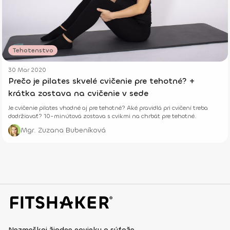
Tehotenstvo
30 Mar 2020
Prečo je pilates skvelé cvičenie pre tehotné? +
krátka zostava na cvičenie v sede
Je cvičenie pilates vhodné aj pre tehotné? Aké pravidlá pri cvičení treba
dodržiavať? 10-minútová zostava s cvikmi na chrbát pre tehotné.
Mgr. Zuzana Bubeníková
Nezmeškaj žiadne novinky a súťaže