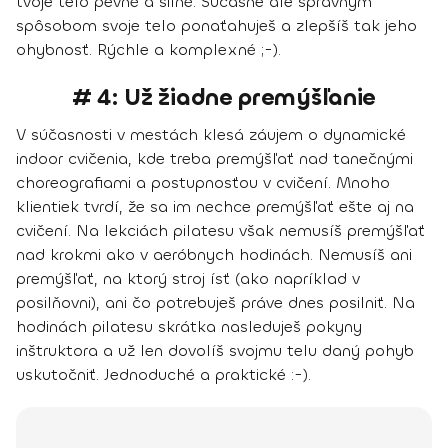
tvoje telo pevné a silné. Súčasne ale správnym
spôsobom svoje telo ponaťahuješ a zlepšíš tak jeho
ohybnosť. Rýchle a komplexné ;-).
# 4: Už žiadne premýšľanie
V súčasnosti v mestách klesá záujem o dynamické
indoor cvičenia, kde treba premýšľať nad tanečnými
choreografiami a postupnosťou v cvičení. Mnoho
klientiek tvrdí, že sa im nechce premýšľať ešte aj na
cvičení. Na lekciách pilatesu však nemusíš premýšľať
nad krokmi ako v aeróbnych hodinách. Nemusíš ani
premýšľať, na ktorý stroj ísť (ako napríklad v
posilňovni), ani čo potrebuješ práve dnes posilniť. Na
hodinách pilatesu skrátka nasleduješ pokyny
inštruktora a už len dovolíš svojmu telu daný pohyb
uskutočniť. Jednoduché a praktické :-).