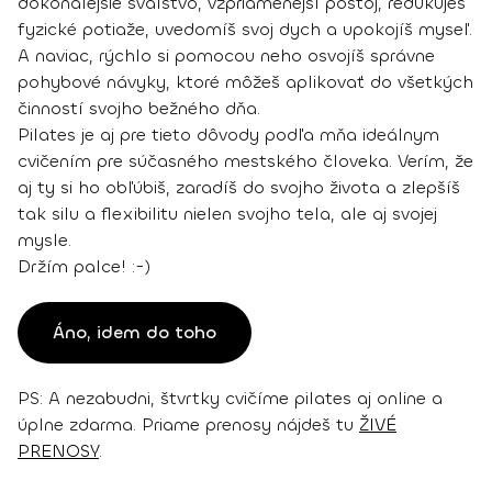
dokonalejšie svalstvo, vzpriamenejší postoj, redukuješ
fyzické potiaže, uvedomíš svoj dych a upokojíš myseľ.
A naviac, rýchlo si pomocou neho osvojíš správne
pohybové návyky, ktoré môžeš aplikovať do všetkých
činností svojho bežného dňa.
Pilates je aj pre tieto dôvody podľa mňa ideálnym
cvičením pre súčasného mestského človeka. Verím, že
aj ty si ho obľúbiš, zaradíš do svojho života a zlepšíš
tak silu a flexibilitu nielen svojho tela, ale aj svojej
mysle.
Držím palce! :-)
Áno, idem do toho
PS: A nezabudni, štvrtky cvičíme pilates aj online a
úplne zdarma. Priame prenosy nájdeš tu
ŽIVÉ
PRENOSY
.