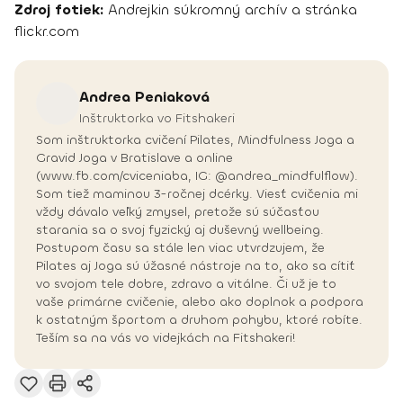
Zdroj fotiek:
Andrejkin súkromný archív a stránka
flickr.com
Andrea
Peniaková
Inštruktorka vo Fitshakeri
Som inštruktorka cvičení Pilates, Mindfulness Joga a
Gravid Joga v Bratislave a online
(www.fb.com/cviceniaba, IG: @andrea_mindfulflow).
Som tiež maminou 3-ročnej dcérky. Viesť cvičenia mi
vždy dávalo veľký zmysel, pretože sú súčasťou
starania sa o svoj fyzický aj duševný wellbeing.
Postupom času sa stále len viac utvrdzujem, že
Pilates aj Joga sú úžasné nástroje na to, ako sa cítiť
vo svojom tele dobre, zdravo a vitálne. Či už je to
vaše primárne cvičenie, alebo ako doplnok a podpora
k ostatným športom a druhom pohybu, ktoré robíte.
Teším sa na vás vo videjkách na Fitshakeri!