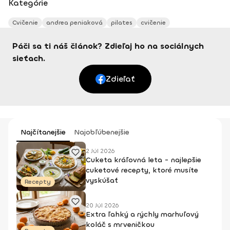
Kategórie
Cvičenie
andrea peniaková
pilates
cvičenie
Páči sa ti náš článok? Zdieľaj ho na sociálnych
sieťach.
Zdieľať
Najčítanejšie
Najobľúbenejšie
2 Júl 2026
Cuketa kráľovná leta - najlepšie
cuketové recepty, ktoré musíte
vyskúšať
Recepty
20 Júl 2026
Extra ľahký a rýchly marhuľový
koláč s mrveničkou