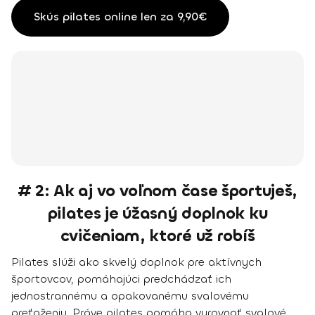
Skús pilates online len za 9,90€
# 2: Ak aj vo voľnom čase športuješ,
pilates je úžasný doplnok ku
cvičeniam, ktoré už robíš
Pilates slúži ako skvelý doplnok pre aktívnych
športovcov, pomáhajúci predchádzať ich
jednostrannému a opakovanému svalovému
preťaženiu. Práve pilates pomáha vyrovnať svalové