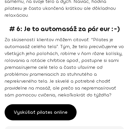
samému, na svoje telo a dych. Naviac, hodina
pilatesu je často ukončená krátkou ale dôkladnou
relaxáciou.
# 6: Je to automasáž za pár eur :-)
Zo skúseností klientov môžem citovať: “Pilates je
automasáž celého tela”. Tým, že telo precvičujeme vo
všetkých jeho polohách, robíme v ňom rôzne kolísky,
rolovania a rotácie chrbtice apod., postupne si sami
premasírujeme celé telo a často uľavíme od
problémov prameniacich zo stuhnutého a
neprekrveného tela. Je skvelé a potrebné chodiť
pravidelne na masáž, ale prečo sa nepremasírovať
sám pomocou cvičenia, niekoľkokrát do týždňa?
Vyskúšať pilates online