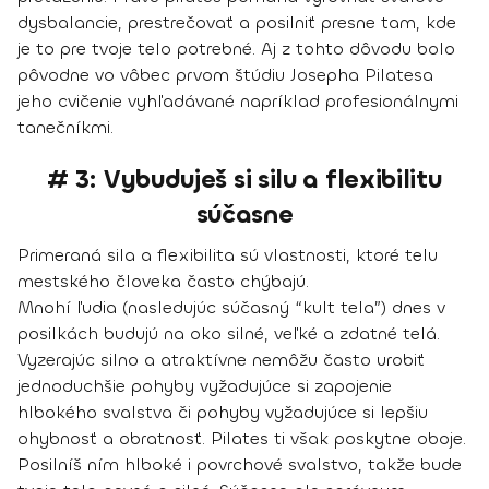
dysbalancie, prestrečovať a posilniť presne tam, kde
je to pre tvoje telo potrebné. Aj z tohto dôvodu bolo
pôvodne vo vôbec prvom štúdiu Josepha Pilatesa
jeho cvičenie vyhľadávané napríklad profesionálnymi
tanečníkmi.
# 3: Vybuduješ si silu a flexibilitu
súčasne
Primeraná sila a flexibilita sú vlastnosti, ktoré telu
mestského človeka často chýbajú.
Mnohí ľudia (nasledujúc súčasný “kult tela”) dnes v
posilkách budujú na oko silné, veľké a zdatné telá.
Vyzerajúc silno a atraktívne nemôžu často urobiť
jednoduchšie pohyby vyžadujúce si zapojenie
hlbokého svalstva či pohyby vyžadujúce si lepšiu
ohybnosť a obratnosť. Pilates ti však poskytne oboje.
Posilníš ním hlboké i povrchové svalstvo, takže bude