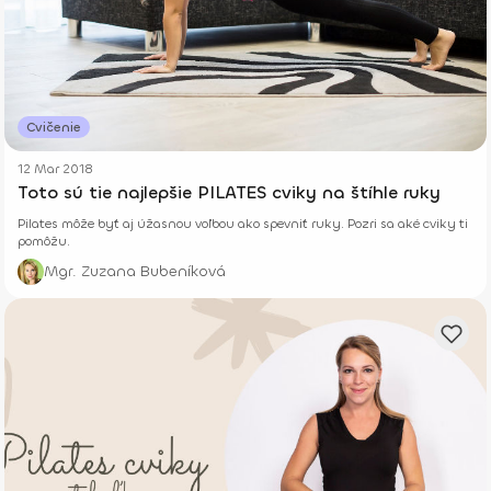
Cvičenie
12 Mar 2018
Toto sú tie najlepšie PILATES cviky na štíhle ruky
Pilates môže byť aj úžasnou voľbou ako spevniť ruky. Pozri sa aké cviky ti
pomôžu.
Mgr. Zuzana Bubeníková