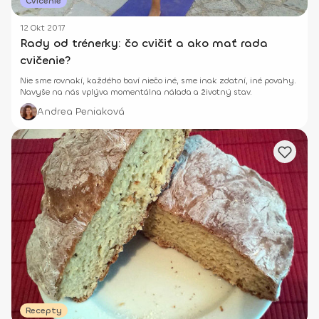
Cvičenie
12 Okt 2017
Rady od trénerky: čo cvičiť a ako mať rada
cvičenie?
Nie sme rovnakí, každého baví niečo iné, sme inak zdatní, iné povahy.
Navyše na nás vplýva momentálna nálada a životný stav.
Andrea Peniaková
Recepty