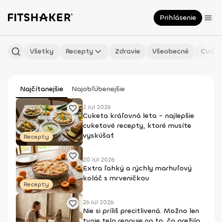
Prihlásenie
Všetky
Recepty
Zdravie
Všeobecné
Cvičen
Najčítanejšie
Najobľúbenejšie
2 Júl 2026
Cuketa kráľovná leta - najlepšie
cuketové recepty, ktoré musíte
vyskúšať
Recepty
20 Júl 2026
Extra ľahký a rýchly marhuľový
koláč s mrveničkou
Recepty
26 Júl 2026
Nie si príliš precitlivená. Možno len
tvoje telo reaguje na to, čo prežilo