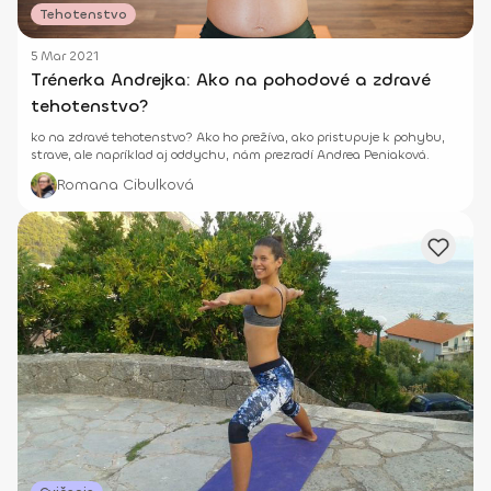
Tehotenstvo
5 Mar 2021
Trénerka Andrejka: Ako na pohodové a zdravé
tehotenstvo?
ko na zdravé tehotenstvo? Ako ho prežíva, ako pristupuje k pohybu,
strave, ale napríklad aj oddychu, nám prezradí Andrea Peniaková.
Romana Cibulková