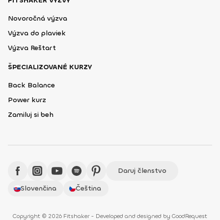
FITSHAKER VÝZVY
Novoročná výzva
Výzva do plaviek
Výzva Reštart
ŠPECIALIZOVANÉ KURZY
Back Balance
Power kurz
Zamiluj si beh
Daruj členstvo
Slovenčina
Čeština
Copyright © 2026 Fitshaker - Developed and designed by
GoodRequest