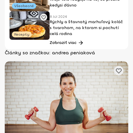
kedysi dávno
Všeobecné
8 Júl 2024
Rýchly a šťavnatý marhuľový koláč
s tvarohom, na ktorom si pochutí
celá rodina
Recepty
Zobraziť viac
Články so značkou: andrea peniaková