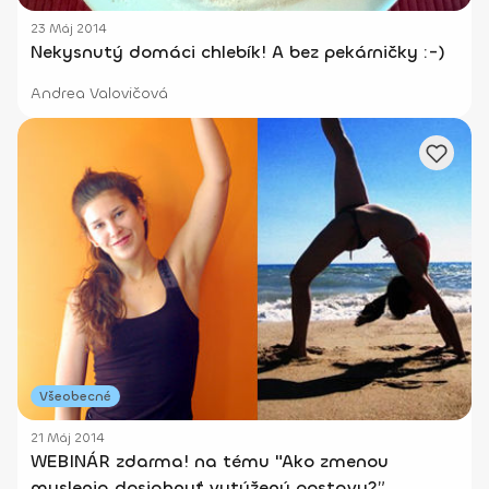
23 Máj 2014
Nekysnutý domáci chlebík! A bez pekárničky :-)
Andrea Valovičová
Všeobecné
21 Máj 2014
WEBINÁR zdarma! na tému "Ako zmenou
myslenia dosiahnuť vytúženú postavu?”