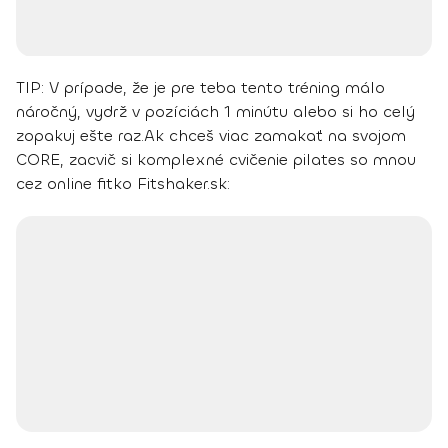
TIP
: V prípade, že je pre teba tento tréning málo
náročný, vydrž v pozíciách 1 minútu alebo si ho celý
zopakuj ešte raz.
Ak chceš viac zamakať na svojom
CORE, zacvič si komplexné cvičenie pilates so mnou
cez online fitko Fitshaker.sk: