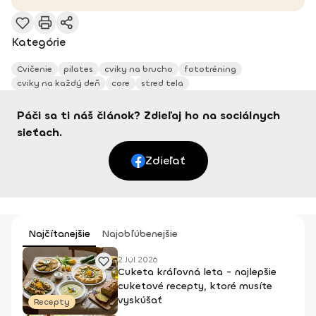
Kategórie
Cvičenie
pilates
cviky na brucho
fototréning
cviky na každý deň
core
stred tela
Páči sa ti náš článok? Zdieľaj ho na sociálnych
sieťach.
Zdieľať
Najčítanejšie
Najobľúbenejšie
2 Júl 2026
Cuketa kráľovná leta - najlepšie
cuketové recepty, ktoré musíte
vyskúšať
Recepty