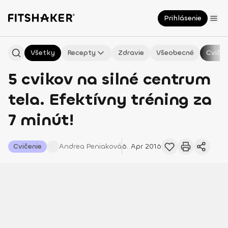
Prihlásenie
Všetky
Recepty
Zdravie
Všeobecné
Cvičen
5 cvikov na silné centrum
tela. Efektívny tréning za
7 minút!
Cvičenie
Andrea
Peniaková
6. Apr 2016