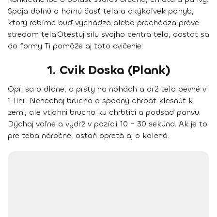
Spája dolnú a hornú časť tela a akýkoľvek pohyb,
ktorý robíme buď vychádza alebo prechádza práve
stredom tela.
Otestuj silu svojho centra tela,
dostať sa
do formy Ti pomôže aj toto cvičenie:
1. Cvik Doska (Plank)
Opri sa o dlane, o prsty na nohách a drž telo pevné v
1 línii. Nenechaj brucho a spodný chrbát klesnúť k
zemi, ale vtiahni brucho ku chrbtici a podsaď panvu.
Dýchaj voľne a vydrž v pozícii 10 - 30 sekúnd. Ak je to
pre teba náročné, ostaň opretá aj o kolená.