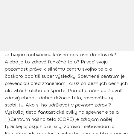
Je tvojou motiváciou
krásna postava do plaviek
?
Alebo je to zdravé funkčné telo? Priveď svoju
pozornosť práve k silnému centru svojho tela a
čoskoro pocítiš super výsledky. Spevnené centrum je
prevenciou pred zraneniami, či už pri bežných denných
aktivitách alebo pri športe. Pomáha nám udržiavať
zdravý chrbát, dobré držanie tela, rovnováhu aj
stabilitu
. Ako si ho udržiavať v pevnom zdraví?
Vyskúšaj tieto fantastické
cviky na spevnenie tela
:-).
Centrum nášho tela (CORE)
je zdrojom našej
fyzickej aj psychickej sily, zdravia i sebavedomia.
Konkrétne ide o oblasť svalov brucha, chrbta a panvy.