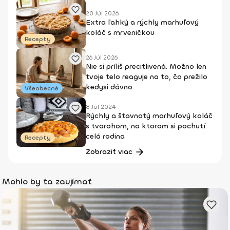
20 Júl 2026
Extra ľahký a rýchly marhuľový
koláč s mrveničkou
Recepty
26 Júl 2026
Nie si príliš precitlivená. Možno len
tvoje telo reaguje na to, čo prežilo
kedysi dávno
Všeobecné
8 Júl 2024
Rýchly a šťavnatý marhuľový koláč
s tvarohom, na ktorom si pochutí
celá rodina
Recepty
Zobraziť viac
Mohlo by ťa zaujímať