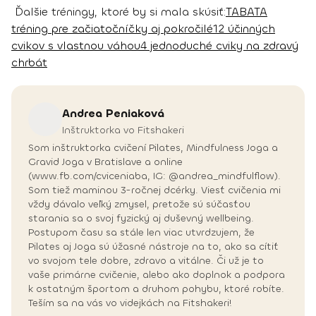
Ďalšie tréningy, ktoré by si mala skúsiť:
TABATA
tréning pre začiatočníčky aj pokročilé
12 účinných
cvikov s vlastnou váhou
4 jednoduché cviky na zdravý
chrbát
Andrea
Peniaková
Inštruktorka vo Fitshakeri
Som inštruktorka cvičení Pilates, Mindfulness Joga a
Gravid Joga v Bratislave a online
(www.fb.com/cviceniaba, IG: @andrea_mindfulflow).
Som tiež maminou 3-ročnej dcérky. Viesť cvičenia mi
vždy dávalo veľký zmysel, pretože sú súčasťou
starania sa o svoj fyzický aj duševný wellbeing.
Postupom času sa stále len viac utvrdzujem, že
Pilates aj Joga sú úžasné nástroje na to, ako sa cítiť
vo svojom tele dobre, zdravo a vitálne. Či už je to
vaše primárne cvičenie, alebo ako doplnok a podpora
k ostatným športom a druhom pohybu, ktoré robíte.
Teším sa na vás vo videjkách na Fitshakeri!