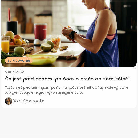
Stravovanie
5 Aug 2026
Čo jesť pred behom, po ňom a prečo na tom záleží
To, čo zješ pred tréningom, po ňom aj počas bežného dňa, môže výrazne
ovplyvniť tvoju energiu, výkon aj regeneráciu.
Baja Amarante