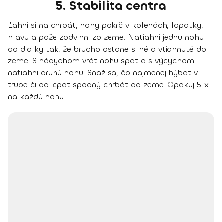
5. Stabilita centra
Ľahni si na chrbát, nohy pokrč v kolenách, lopatky,
hlavu a paže zodvihni zo zeme. Natiahni jednu nohu
do diaľky tak, že brucho ostane silné a vtiahnuté do
zeme. S nádychom vráť nohu späť a s výdychom
natiahni druhú nohu. Snaž sa, čo najmenej hýbať v
trupe či odliepať spodný chrbát od zeme. Opakuj 5 x
na každú nohu.