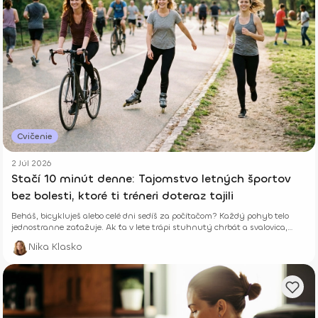
Cvičenie
2 Júl 2026
Stačí 10 minút denne: Tajomstvo letných športov
bez bolesti, ktoré ti tréneri doteraz tajili
Beháš, bicykluješ alebo celé dni sedíš za počítačom? Každý pohyb telo
jednostranne zaťažuje. Ak ťa v lete trápi stuhnutý chrbát a svalovica,
niekde robíš chybu. Zisti, ako ti len 10 minút správneho cvičenia denne
Nika Klasko
vráti energiu a zabezpečí leto úplne bez b