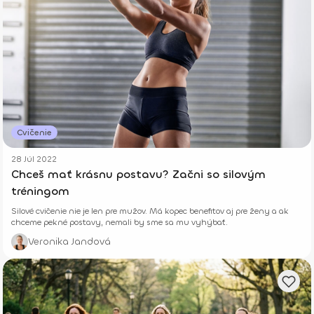
Cvičenie
28 Júl 2022
Chceš mať krásnu postavu? Začni so silovým
tréningom
Silové cvičenie nie je len pre mužov. Má kopec benefitov aj pre ženy a ak
chceme pekné postavy, nemali by sme sa mu vyhýbať.
Veronika Jandová