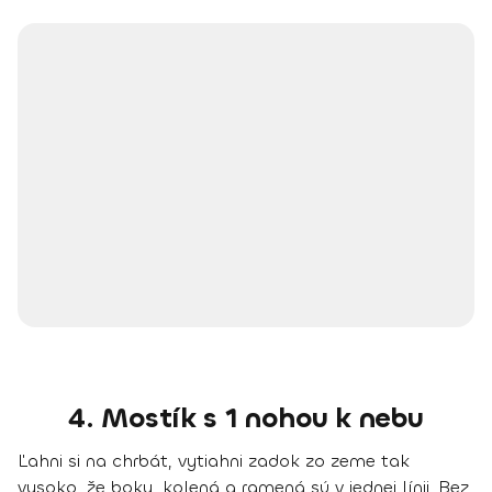
4. Mostík s 1 nohou k nebu
Ľahni si na chrbát, vytiahni zadok zo zeme tak
vysoko, že boky, kolená a ramená sú v jednej línii. Bez