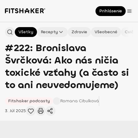
Prihlásenie
Všetky
Recepty
Zdravie
Všeobecné
Cvičen
#222: Bronislava
Švrčková: Ako nás ničia
toxické vzťahy (a často si
to ani neuvedomujeme)
Fitshaker podcasty
Romana
Cibulková
3. Júl 2025