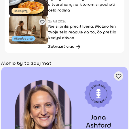
s tvarohom, na ktorom si pochutí
celá rodina
Recepty
26 Júl 2026
Nie si príliš precitlivená. Možno len
tvoje telo reaguje na to, čo prežilo
kedysi dávno
Všeobecné
Zobraziť viac
Mohlo by ťa zaujímať