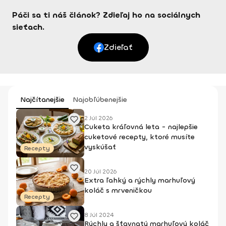
Páči sa ti náš článok? Zdieľaj ho na sociálnych
sieťach.
Zdieľať
Najčítanejšie
Najobľúbenejšie
2 Júl 2026
Cuketa kráľovná leta - najlepšie
cuketové recepty, ktoré musíte
vyskúšať
Recepty
20 Júl 2026
Extra ľahký a rýchly marhuľový
koláč s mrveničkou
Recepty
8 Júl 2024
Rýchly a šťavnatý marhuľový koláč