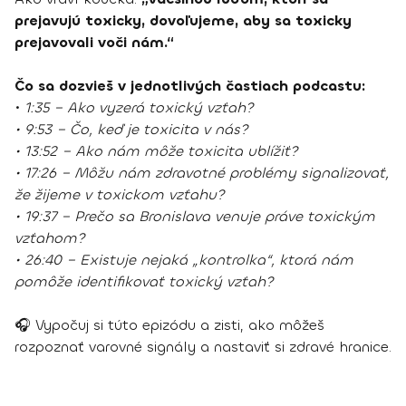
prejavujú toxicky, dovoľujeme, aby sa toxicky
prejavovali voči nám.“
Čo sa dozvieš v jednotlivých častiach podcastu:
•
1:35 – Ako vyzerá toxický vzťah?
• 9:53 – Čo, keď je toxicita v nás?
• 13:52 – Ako nám môže toxicita ublížiť?
• 17:26 – Môžu nám zdravotné problémy signalizovať,
že žijeme v toxickom vzťahu?
• 19:37 – Prečo sa Bronislava venuje práve toxickým
vzťahom?
• 26:40 – Existuje nejaká „kontrolka“, ktorá nám
pomôže identifikovať toxický vzťah?
🎧 Vypočuj si túto epizódu a zisti, ako môžeš
rozpoznať varovné signály a nastaviť si zdravé hranice.