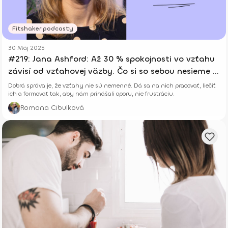
Fitshaker podcasty
30 Máj 2025
#219: Jana Ashford: Až 30 % spokojnosti vo vzťahu
závisí od vzťahovej väzby. Čo si so sebou nesieme z
detstva?
Dobrá správa je, že vzťahy nie sú nemenné. Dá sa na nich pracovať, liečiť
ich a formovať tak, aby nám prinášali oporu, nie frustráciu.
Romana Cibulková