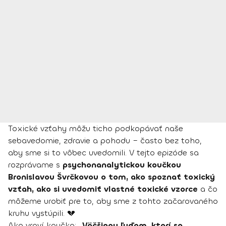
Toxické vzťahy môžu ticho podkopávať naše
sebavedomie, zdravie a pohodu – často bez toho,
aby sme si to vôbec uvedomili. V tejto epizóde sa
rozprávame s
psychonanalytickou koučkou
Bronislavou Švrčkovou o tom, ako spoznať toxický
vzťah, ako si uvedomiť vlastné toxické vzorce
a čo
môžeme urobiť pre to, aby sme z tohto začarovaného
kruhu vystúpili. 💔
Ako vraví koučka:
„Väčšinou ľuďom, ktorí sa