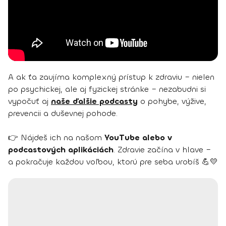
A ak ťa zaujíma komplexný prístup k zdraviu – nielen
po psychickej, ale aj fyzickej stránke – nezabudni si
vypočuť aj
naše ďalšie podcasty
o pohybe, výžive,
prevencii a duševnej pohode.
👉 Nájdeš ich na našom
YouTube alebo v
podcastových aplikáciách
. Zdravie začína v hlave –
a pokračuje každou voľbou, ktorú pre seba urobíš 💪💛