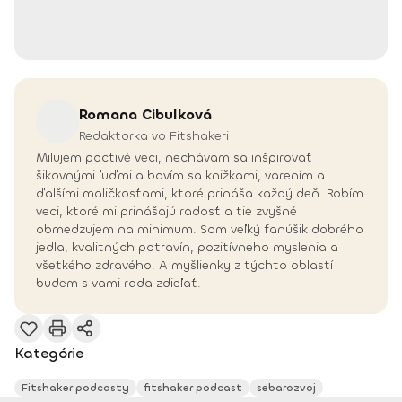
Romana
Cibulková
Redaktorka vo Fitshakeri
Milujem poctivé veci, nechávam sa inšpirovať
šikovnými ľuďmi a bavím sa knižkami, varením a
ďalšími maličkosťami, ktoré prináša každý deň. Robím
veci, ktoré mi prinášajú radosť a tie zvyšné
obmedzujem na minimum. Som veľký fanúšik dobrého
jedla, kvalitných potravín, pozitívneho myslenia a
všetkého zdravého. A myšlienky z týchto oblastí
budem s vami rada zdieľať.
Kategórie
Fitshaker podcasty
fitshaker podcast
sebarozvoj