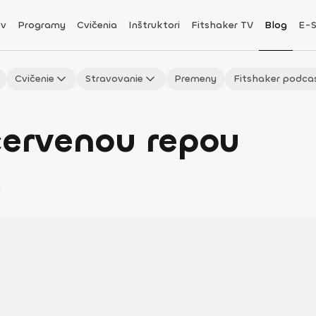
v
Programy
Cvičenia
Inštruktori
Fitshaker TV
Blog
E-
Cvičenie
Stravovanie
Premeny
Fitshaker podca
červenou repou