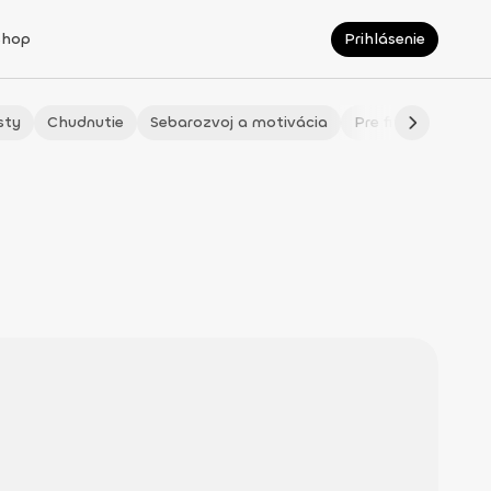
Shop
Prihlásenie
sty
Chudnutie
Sebarozvoj a motivácia
Pre fitmaminky