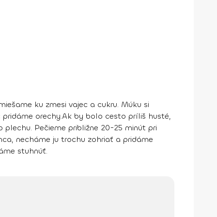
imiešame ku zmesi vajec a cukru. Múku si
 pridáme orechy.
Ak by bolo cesto príliš husté,
lechu. Pečieme približne 20-25 minút pri
a, necháme ju trochu zohriať a pridáme
áme stuhnúť.