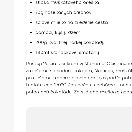
štipka muškátového orieška
70g nasekaných orechov
sójové mlieko na zriedenie cesta
domáci, kyslý džem
200g kvalitnej horkej čokolády
180ml šľahačkovej smotany
Postup:
Vajcia s cukrom vyšľaháme. Očistenú re
zmiešame so sódou, kakaom, škoricou, mušká
primiešame trochu sójového mlieka podľa potr
teplote cca 170°C.
Po upečení necháme trochu 
polámanú čokoládu. Za stáleho miešania nech