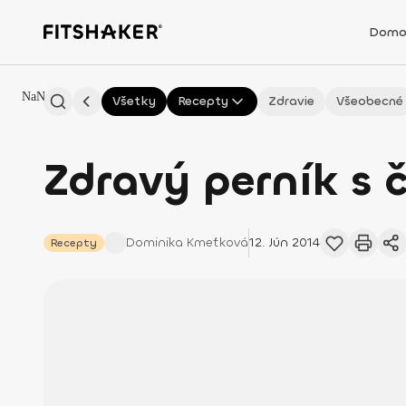
Domo
NaN
Všetky
Recepty
Zdravie
Všeobecné
Zdravý perník s 
Dominika
Kmeťková
12. Jún 2014
Recepty