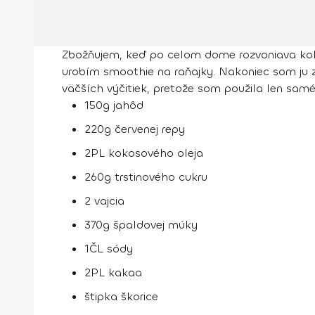
Zbožňujem, keď po celom dome rozvoniava koláči
urobím smoothie na raňajky. Nakoniec som ju z
väčších výčitiek, pretože som použila len samé 
150g jahôd
220g červenej repy
2PL kokosového oleja
260g trstinového cukru
2 vajcia
370g špaldovej múky
1ČL sódy
2PL kakaa
štipka škorice