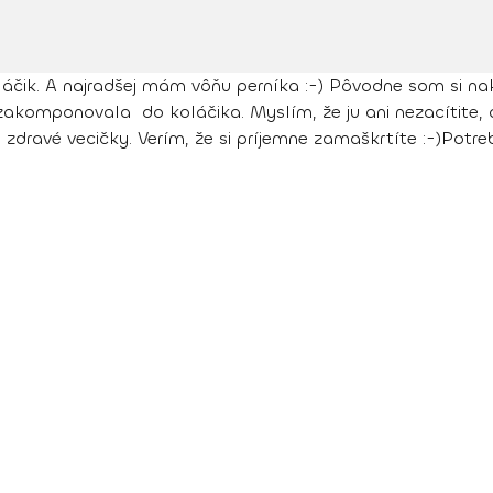
k. A najradšej mám vôňu perníka :-) Pôvodne som si nakúpil
akomponovala do koláčika. Myslím, že ju ani nezacítite, 
zdravé vecičky. Verím, že si príjemne zamaškrtíte :-)
Potre