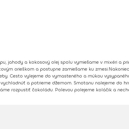
pu, jahody a kokosový olej spolu vymiešame v mixéri a pr
tovým orieškom a postupne zamiešame ku zmesi.Nakoniec
eby. Cesto vylejeme do vymasteného a múkou vysypaného p
vychladnúť a potrieme džemom. Smotanu nalejeme do hrnc
áme rozpustiť čokoládu. Polevou polejeme koláčik a nech