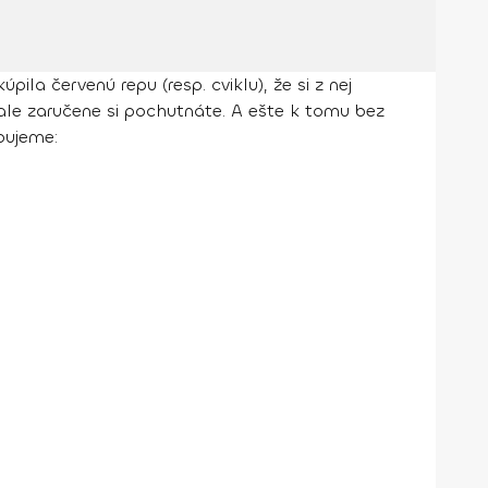
a červenú repu (resp. cviklu), že si z nej
ale zaručene si pochutnáte. A ešte k tomu bez
bujeme: