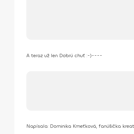
A teraz už len Dobrú chuť :-)
----
Napísala:
Dominika Kmeťková, fanúšička kreatí