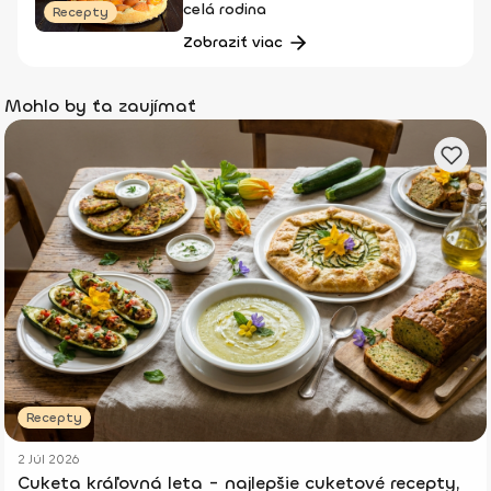
celá rodina
Recepty
Zobraziť viac
Mohlo by ťa zaujímať
Recepty
2 Júl 2026
Cuketa kráľovná leta - najlepšie cuketové recepty,