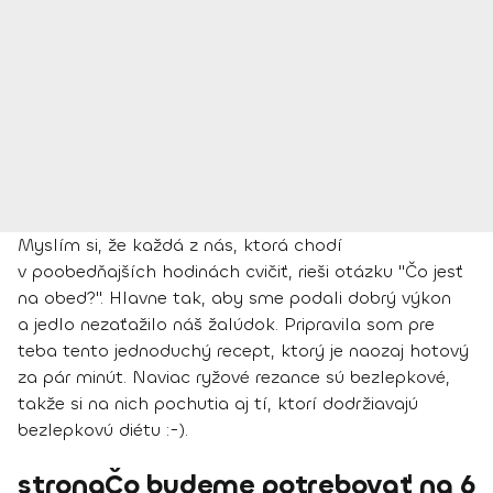
Myslím si, že každá z nás, ktorá chodí
v poobedňajších hodinách cvičiť, rieši otázku "Čo jesť
na obed?". Hlavne tak, aby sme podali dobrý výkon
a jedlo nezaťažilo náš žalúdok. Pripravila som pre
teba tento jednoduchý recept, ktorý je naozaj hotový
za pár minút. Naviac ryžové rezance sú bezlepkové,
takže si na nich pochutia aj tí, ktorí dodržiavajú
bezlepkovú diétu :-).
strongČo budeme potrebovať na 6