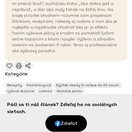
mi zmenili život", kuchársku knihu „Ako dobre jesť a
nepribrať„ a diár ako malý ťahák na štíhlu líniu. Na
svojej stránke chudnem-rozumne.com prispievam
článkami, receptami, niekedy aj radami o tom ako je
najlepšie a najzdravšie chudnúť bez jo-jo efektu.
Tvorím výživové plány a snažím sa pomáhať ľuďom
večne bojujúcim s kilami navyše. Výživou a zdravším
varením sa zaoberám 9 rokov. Teraz aj profesionálne
ako výživový poradca.
Kategórie
Recepty
Potréningové
Rýchle obedy či večere do 20 minút
ryžové rezance
cuketa
domáce pesto
Páči sa ti náš článok? Zdieľaj ho na sociálnych
sieťach.
Zdieľať