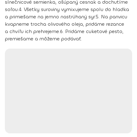
slnečnicové semienka, ošúpaný cesnak a dochutíme
soľou.
4.
Všetky suroviny vymixujeme spolu do hladka
a primiešame na jemno nastrúhaný syr.
5.
Na panvicu
kvapneme trocha olivového oleja, pridáme rezance
a chvíľu ich prehrejeme.
6.
Pridáme cuketové pesto,
premiešame a môžeme podávať.