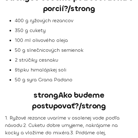
porcií?/strong
400 g ryžových rezancov
350 g cukety
100 ml olivového oleja
50 g slnečnicových semienok
2 strúčiky cesnaku
štipku himalájskej soli
50 g syra Grana Padano
strongAko budeme
postupovať?/strong
1.
Ryžové rezance uvaríme v osolenej vode podľa
návodu.
2.
Cuketu dobre umyjeme, nakrájame na
kocky a vložíme do mixéra.
3.
Pridáme olej,