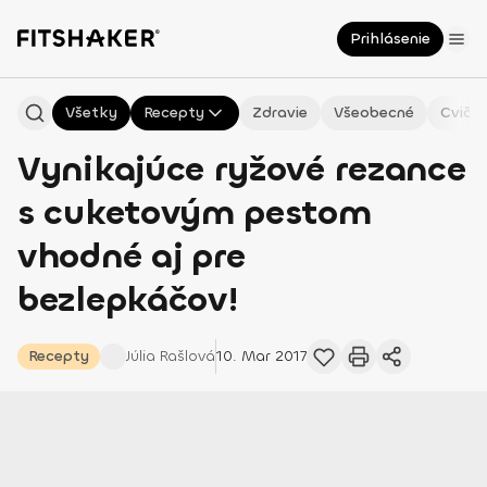
Prihlásenie
Všetky
Recepty
Zdravie
Všeobecné
Cvičen
Vynikajúce ryžové rezance
s cuketovým pestom
vhodné aj pre
bezlepkáčov!
Recepty
Júlia
Rašlová
10. Mar 2017