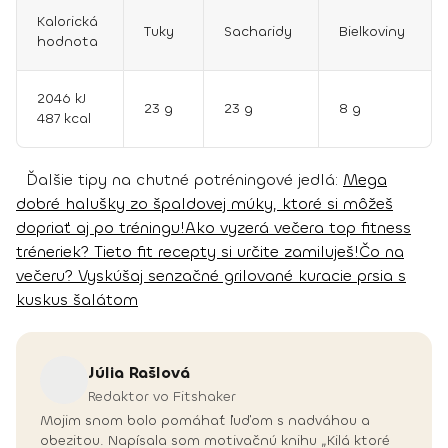
Kalorická
Tuky
Sacharidy
Bielkoviny
hodnota
2046 kJ
23 g
23 g
8 g
487 kcal
Ďalšie tipy na chutné potréningové jedlá:
Mega
dobré halušky zo špaldovej múky, ktoré si môžeš
dopriať aj po tréningu!
Ako vyzerá večera top fitness
tréneriek? Tieto fit recepty si určite zamiluješ!
Čo na
večeru? Vyskúšaj senzačné grilované kuracie prsia s
kuskus šalátom
Júlia
Rašlová
Redaktor vo Fitshaker
Mojim snom bolo pomáhať ľuďom s nadváhou a
obezitou. Napísala som motivačnú knihu „Kilá ktoré