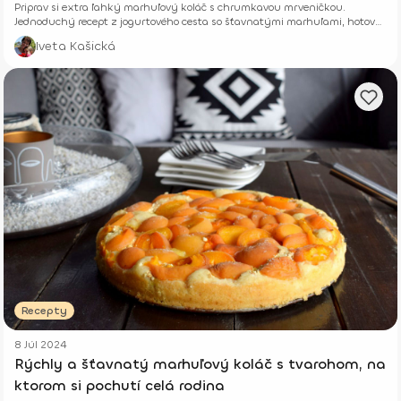
Priprav si extra ľahký marhuľový koláč s chrumkavou mrveničkou.
Jednoduchý recept z jogurtového cesta so šťavnatými marhuľami, hotový
z pár surovín.
Iveta Kašická
Recepty
8 Júl 2024
Rýchly a šťavnatý marhuľový koláč s tvarohom, na
ktorom si pochutí celá rodina