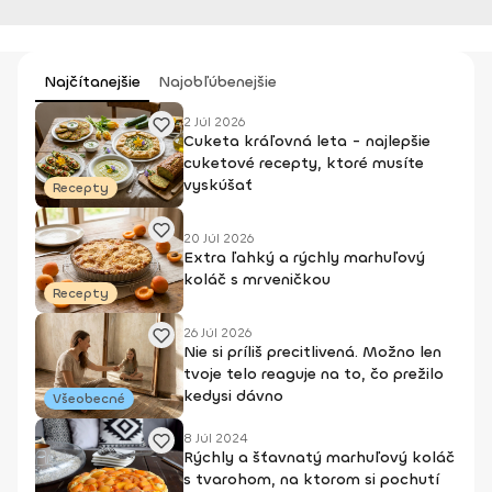
Najčítanejšie
Najobľúbenejšie
2 Júl 2026
Cuketa kráľovná leta - najlepšie
cuketové recepty, ktoré musíte
vyskúšať
Recepty
20 Júl 2026
Extra ľahký a rýchly marhuľový
koláč s mrveničkou
Recepty
26 Júl 2026
Nie si príliš precitlivená. Možno len
tvoje telo reaguje na to, čo prežilo
kedysi dávno
Všeobecné
8 Júl 2024
Rýchly a šťavnatý marhuľový koláč
s tvarohom, na ktorom si pochutí