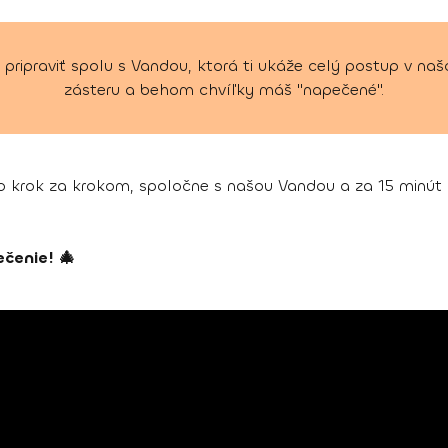
 pripraviť spolu s Vandou, ktorá ti ukáže celý postup v naš
zásteru a behom chvíľky máš "napečené".
to krok za krokom, spoločne s našou Vandou a za 15 minút
čenie! 🎄