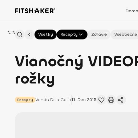
Domo
NaN
Všetky
Recepty
Zdravie
Všeobecné
Vianočný VIDEO
rožky
Vanda
Dita Gallo
11. Dec 2015
Recepty