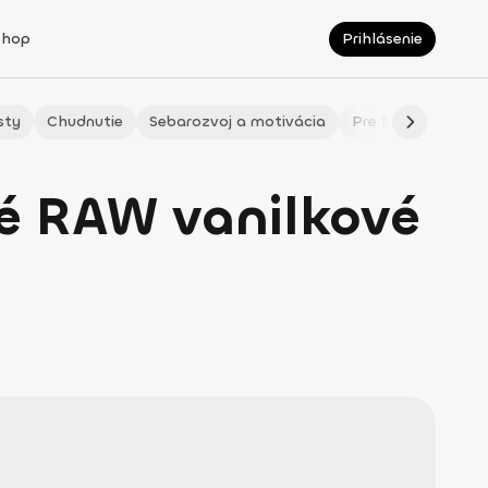
Shop
Prihlásenie
sty
Chudnutie
Sebarozvoj a motivácia
Pre fitmaminky
é RAW vanilkové