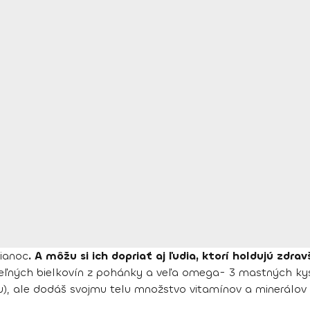
ianoc
. A môžu si ich dopriať aj ľudia, ktorí holdujú zdr
teľných bielkovín z pohánky a veľa omega- 3 mastných kys
u), ale dodáš svojmu telu množstvo vitamínov a minerálov 