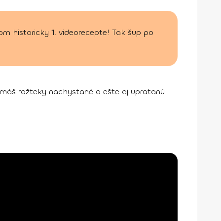
om historicky 1. videorecepte! Tak šup po
 máš rožteky nachystané a ešte aj upratanú