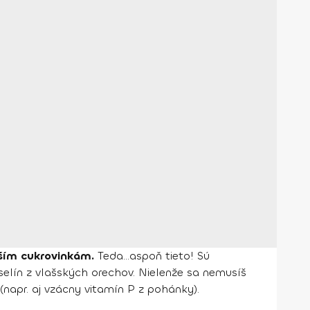
avším cukrovinkám.
Teda...aspoň tieto! Sú
elín z vlašských orechov. Nielenže sa nemusíš
(napr. aj vzácny vitamín P z pohánky).