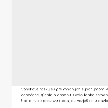
Vanilkové rožky sú pre mnohých synonymom V
nepečené, rýchle a obsahujú veľa ľahko strávi
báť o svoju postavu (teda, ak nezješ celú dávk