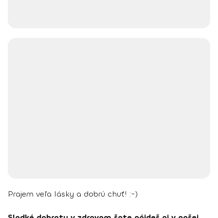
Prajem veľa lásky a dobrú chuť! :-)
Sladké dobroty v zdravom šate nájdeš aj v našej