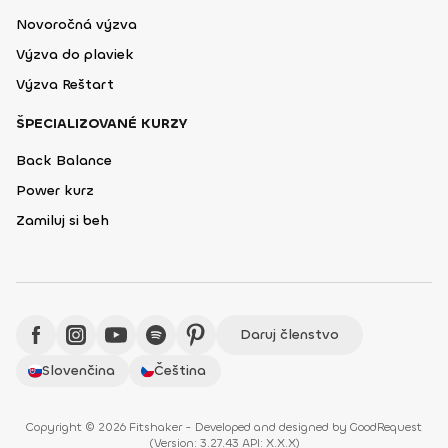
Novoročná výzva
Výzva do plaviek
Výzva Reštart
ŠPECIALIZOVANÉ KURZY
Back Balance
Power kurz
Zamiluj si beh
Daruj členstvo
Slovenčina
Čeština
Copyright © 2026 Fitshaker - Developed and designed by
GoodRequest
(
Version: 3.27.43 API: X.X.X
)