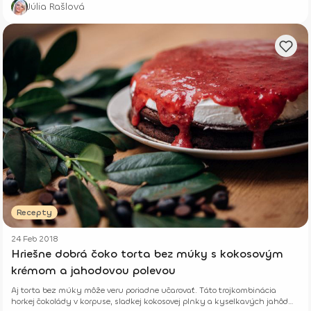
Júlia Rašlová
Recepty
24 Feb 2018
Hriešne dobrá čoko torta bez múky s kokosovým
krémom a jahodovou polevou
Aj torta bez múky môže veru poriadne učarovať. Táto trojkombinácia
horkej čokolády v korpuse, sladkej kokosovej plnky a kyselkavých jahôd