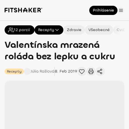
Prihlásenie
12
Všetky
porcií
Recepty
Zdravie
Všeobecné
Cvičen
Valentínska mrazená
roláda bez lepku a cukru
Júlia
Rašlová
8. Feb 2019
Recepty