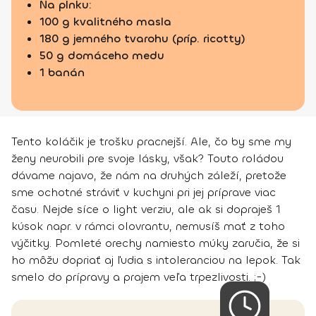
Na plnku:
100 g kvalitného masla
180 g jemného tvarohu (príp. ricotty)
50 g domáceho medu
1 banán
Tento koláčik je trošku pracnejší. Ale, čo by sme my
ženy neurobili pre svoje lásky, však? Touto roládou
dávame najavo, že nám na druhých záleží, pretože
sme ochotné stráviť v kuchyni pri jej príprave viac
času. Nejde síce o light verziu, ale ak si dopraješ 1
kúsok napr. v rámci olovrantu, nemusíš mať z toho
výčitky. Pomleté orechy namiesto múky zaručia, že si
ho môžu dopriať aj ľudia s intoleranciou na lepok. Tak
smelo do prípravy a prajem veľa trpezlivosti. ;-)