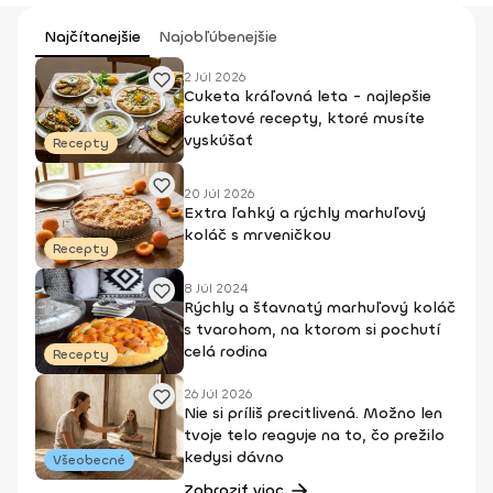
Najčítanejšie
Najobľúbenejšie
2 Júl 2026
Cuketa kráľovná leta - najlepšie
cuketové recepty, ktoré musíte
vyskúšať
Recepty
20 Júl 2026
Extra ľahký a rýchly marhuľový
koláč s mrveničkou
Recepty
8 Júl 2024
Rýchly a šťavnatý marhuľový koláč
s tvarohom, na ktorom si pochutí
celá rodina
Recepty
26 Júl 2026
Nie si príliš precitlivená. Možno len
tvoje telo reaguje na to, čo prežilo
kedysi dávno
Všeobecné
Zobraziť viac