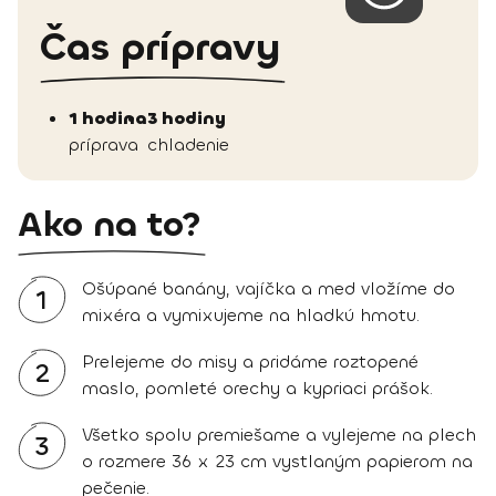
Čas prípravy
1 hodina
3 hodiny
príprava
chladenie
Ako na to?
Ošúpané banány, vajíčka a med vložíme do
1
mixéra a vymixujeme na hladkú hmotu.
Prelejeme do misy a pridáme roztopené
2
maslo, pomleté orechy a kypriaci prášok.
Všetko spolu premiešame a vylejeme na plech
3
o rozmere 36 x 23 cm vystlaným papierom na
pečenie.