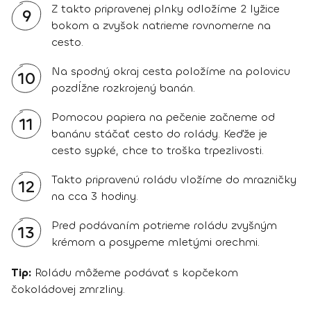
Z takto pripravenej plnky odložíme 2 lyžice
9
bokom a zvyšok natrieme rovnomerne na
cesto.
Na spodný okraj cesta položíme na polovicu
10
pozdĺžne rozkrojený banán.
Pomocou papiera na pečenie začneme od
11
banánu stáčať cesto do rolády. Keďže je
cesto sypké, chce to troška trpezlivosti.
Takto pripravenú roládu vložíme do mrazničky
12
na cca 3 hodiny.
Pred podávaním potrieme roládu zvyšným
13
krémom a posypeme mletými orechmi.
Tip:
Roládu môžeme podávať s kopčekom
čokoládovej zmrzliny.