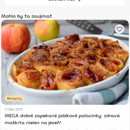
Mohlo by ťa zaujímať
Recepty
11 Okt 2017
MEGA dobré zapekané jablkové palacinky: zdravá
maškrta nielen na jeseň!