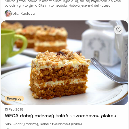
Niekedy stačí posunúť recept o level vyššie. Vyskúšaj zapekané jablkové
palacinky, ktorým určite nikto neodolá. Hotová jesenná delikatesa.
Júlia Rašlová
Recepty
15 Feb 2018
MEGA dobrý mrkvový koláč s tvarohovou plnkou
MEGA dobrý mrkvový koláč s tvarohovou plnkou