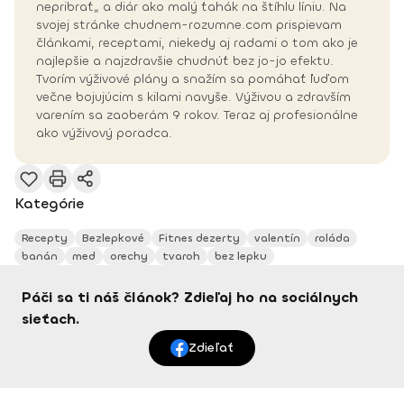
nepribrať„ a diár ako malý ťahák na štíhlu líniu. Na
svojej stránke chudnem-rozumne.com prispievam
článkami, receptami, niekedy aj radami o tom ako je
najlepšie a najzdravšie chudnúť bez jo-jo efektu.
Tvorím výživové plány a snažím sa pomáhať ľuďom
večne bojujúcim s kilami navyše. Výživou a zdravším
varením sa zaoberám 9 rokov. Teraz aj profesionálne
ako výživový poradca.
Kategórie
Recepty
Bezlepkové
Fitnes dezerty
valentín
roláda
banán
med
orechy
tvaroh
bez lepku
Páči sa ti náš článok? Zdieľaj ho na sociálnych
sieťach.
Zdieľať