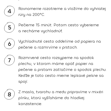
Rovnomerne rozotrieme a vložíme do vyhriatej
4
rúry na 200°C.
Pečieme 15 minút. Potom cesto vyberieme
5
a necháme vychladnúť.
Vychladnuté cesto oddelíme od papiera na
6
pečenie a rozmrvíme v prstoch.
Rozmrvené cesto rozsypeme na spodok
7
plechu, v ktorom máme opäť papier na
pečenie a prstami zatlačíme o spodok plechu.
Keďže je toto cesto mierne lepkavé pekne sa
spojí.
Z masla, tvarohu a medu pripravíme v mixéri
8
plnku, ktorú vyšľaháme do hladkej
konzistencie.