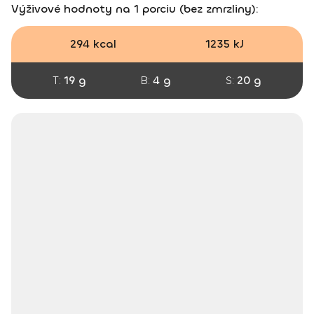
Výživové hodnoty na 1 porciu (bez zmrzliny):
294 kcal
1235 kJ
T:
19 g
B:
4 g
S:
20 g