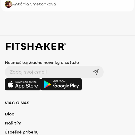
navrchu je božská. Oplatí sa vyskúšať!
Antónia Smetanková
Nezmeškaj žiadne novinky a súťaže
VIAC O NÁS
Blog
Náš tím
Úspešné príbehy