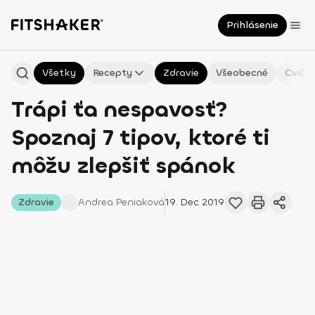
Prihlásenie
Všetky
Recepty
Zdravie
Všeobecné
Cvičen
Trápi ťa nespavosť?
Spoznaj 7 tipov, ktoré ti
môžu zlepšiť spánok
Zdravie
Andrea
Peniaková
19. Dec 2019