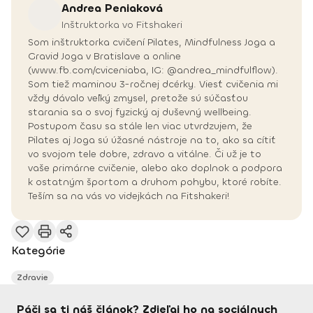
Andrea
Peniaková
Inštruktorka vo Fitshakeri
Som inštruktorka cvičení Pilates, Mindfulness Joga a
Gravid Joga v Bratislave a online
(www.fb.com/cviceniaba, IG: @andrea_mindfulflow).
Som tiež maminou 3-ročnej dcérky. Viesť cvičenia mi
vždy dávalo veľký zmysel, pretože sú súčasťou
starania sa o svoj fyzický aj duševný wellbeing.
Postupom času sa stále len viac utvrdzujem, že
Pilates aj Joga sú úžasné nástroje na to, ako sa cítiť
vo svojom tele dobre, zdravo a vitálne. Či už je to
vaše primárne cvičenie, alebo ako doplnok a podpora
k ostatným športom a druhom pohybu, ktoré robíte.
Teším sa na vás vo videjkách na Fitshakeri!
Kategórie
Zdravie
Páči sa ti náš článok? Zdieľaj ho na sociálnych