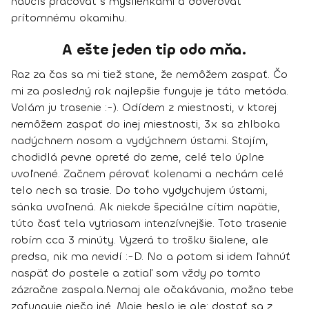
naučíš pracovať s myšlienkami a dôverovať
prítomnému okamihu.
A ešte jeden tip odo mňa.
Raz za čas sa mi tiež stane, že nemôžem zaspať. Čo
mi za posledný rok najlepšie funguje je táto metóda.
Volám ju trasenie :-). Odídem z miestnosti, v ktorej
nemôžem zaspať do inej miestnosti, 3x sa zhlboka
nadýchnem nosom a vydýchnem ústami. Stojím,
chodidlá pevne opreté do zeme, celé telo úplne
uvoľnené. Začnem pérovať kolenami a nechám celé
telo nech sa trasie. Do toho vydychujem ústami,
sánka uvoľnená. Ak niekde špeciálne cítim napätie,
túto časť tela vytriasam intenzívnejšie. Toto trasenie
robím cca 3 minúty. Vyzerá to trošku šialene, ale
predsa, nik ma nevidí :-D. No a potom si idem ľahnúť
naspäť do postele a zatiaľ som vždy po tomto
zázračne zaspala.
Nemaj ale očakávania, možno tebe
zafunguje niečo iné. Moje heslo je ale: dostať sa z