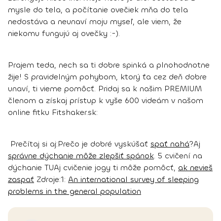
mysle do tela, a počítanie ovečiek mňa do tela
nedostáva a neunaví moju myseľ, ale viem, že
niekomu fungujú aj ovečky :-).
Prajem teda, nech sa ti dobre spinká a plnohodnotne
žije!
S pravidelným pohybom, ktorý ťa cez deň dobre
unaví, ti vieme pomôcť. Pridaj sa k našim PREMIUM
členom a získaj prístup k vyše 600 videám v našom
online fitku Fitshaker.sk:
Prečítaj si aj:
Prečo je dobré vyskúšať
spať nahá
?
Aj
správne dýchanie môže zlepšiť spánok
. 5 cvičení na
dýchanie TU
Aj cvičenie jogy ti môže pomôcť,
ak nevieš
zaspať
Zdroje:
1:
An international survey of sleeping
problems in the general population