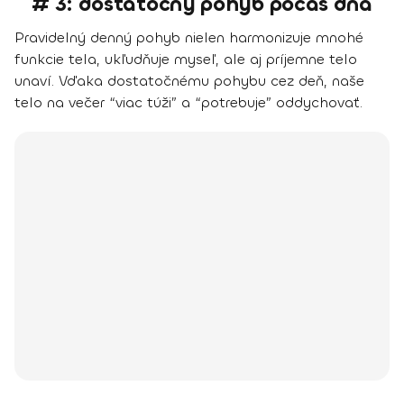
# 3: dostatočný pohyb počas dňa
Pravidelný denný pohyb nielen harmonizuje mnohé
funkcie tela, ukľudňuje myseľ, ale aj príjemne telo
unaví. Vďaka dostatočnému pohybu cez deň, naše
telo na večer “viac túži” a “potrebuje” oddychovať.