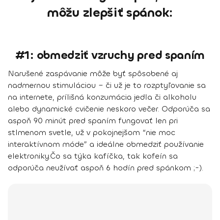
môžu zlepšiť spánok:
#1: obmedziť vzruchy pred spaním
Narušené zaspávanie môže byť spôsobené aj
nadmernou stimuláciou – či už je to rozptyľovanie sa
na internete, prílišná konzumácia jedla či alkoholu
alebo dynamické cvičenie neskoro večer. Odporúča sa
aspoň
90 minút pred spaním fungovať len pri
stlmenom svetle
, už v pokojnejšom “nie moc
interaktívnom móde” a ideálne obmedziť používanie
elektroniky.
Čo sa týka kafíčka, tak kofeín sa
odporúča neužívať aspoň 6 hodín pred spánkom ;-).