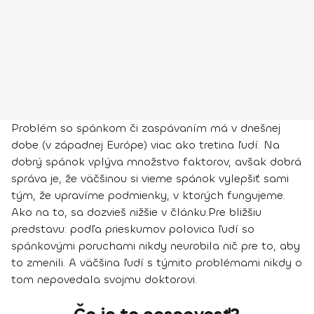
Problém so spánkom či zaspávaním má v dnešnej
dobe (v západnej Európe) viac ako tretina ľudí. Na
dobrý spánok vplýva množstvo faktorov, avšak dobrá
správa je, že väčšinou si vieme spánok vylepšiť sami
tým, že upravíme podmienky, v ktorých fungujeme.
Ako na to, sa dozvieš nižšie v článku.
Pre bližšiu
predstavu: podľa prieskumov polovica ľudí so
spánkovými poruchami nikdy neurobila nič pre to, aby
to zmenili. A väčšina ľudí s týmito problémami nikdy o
tom nepovedala svojmu doktorovi.