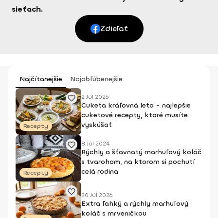
sieťach.
Zdieľať
Najčítanejšie
Najobľúbenejšie
2 Júl 2026
Cuketa kráľovná leta - najlepšie
cuketové recepty, ktoré musíte
vyskúšať
Recepty
8 Júl 2024
Rýchly a šťavnatý marhuľový koláč
s tvarohom, na ktorom si pochutí
celá rodina
Recepty
20 Júl 2026
Extra ľahký a rýchly marhuľový
koláč s mrveničkou