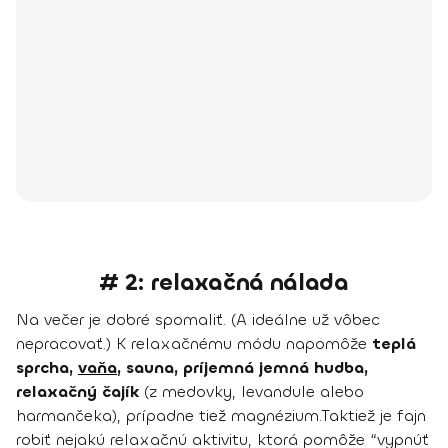
# 2: relaxačná nálada
Na večer je dobré spomaliť. (A ideálne už vôbec
nepracovať.) K relaxačnému módu napomôže
teplá
sprcha,
vaňa
, sauna, príjemná jemná hudba,
relaxačný čajík
(z medovky, levandule alebo
harmančeka), prípadne tiež magnézium.Taktiež je fajn
robiť nejakú relaxačnú aktivitu, ktorá pomôže “vypnúť