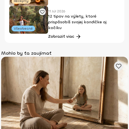
Recepty
11 Júl 2026
12 tipov na výlety, ktoré
prispôsobíš svojej kondičke aj
kočíku
Všeobecné
Zobraziť viac
Mohlo by ťa zaujímať