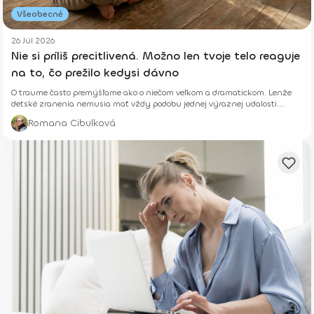
Všeobecné
26 Júl 2026
Nie si príliš precitlivená. Možno len tvoje telo reaguje
na to, čo prežilo kedysi dávno
O traume často premýšľame ako o niečom veľkom a dramatickom. Lenže
detské zranenia nemusia mať vždy podobu jednej výraznej udalosti.
Niekedy rastú potichu.
Romana Cibulková