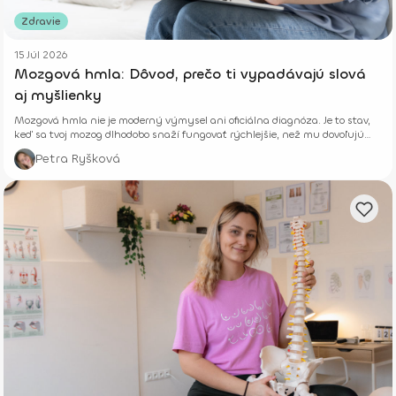
Zdravie
15 Júl 2026
Mozgová hmla: Dôvod, prečo ti vypadávajú slová
aj myšlienky
Mozgová hmla nie je moderný výmysel ani oficiálna diagnóza. Je to stav,
keď sa tvoj mozog dlhodobo snaží fungovať rýchlejšie, než mu dovoľujú
jeho biologické limity.
Petra Ryšková