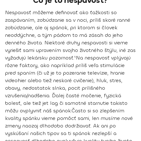
Čo je to nespavosť?
Nespavosť
môžeme definovať ako
ťažkosti so
zaspávaním, zobúdzanie sa v noci, príliš skoré ranné
zobúdzanie
, ale aj
spánok, pri ktorom si človek
neoddýchne,
a tým pádom to má zásah do jeho
denného života. Niektoré druhy nespavosti si vieme
vyriešiť sami upravením svojho životného štýlu, iné zas
vyžadujú lekársku pozornosť.¹
Na nespavosť vplývajú
rôzne faktory, ako napríklad príliš veľa stimulácie
pred spaním (či už je to pozeranie televízie, hranie
videohier alebo tiež neskoré cvičenie), hluk, stres,
obavy, nedostatok slnka, pocit prílišného
vzrušenia/nadšenia. Ďalej časté močenie, fyzická
bolesť, ale tiež jet lag či samotné starnutie takisto
môžu ovplyvniť náš spánok.
Často si so zlepšením
kvality spánku vieme pomôcť sami, len musíme nové
zmeny naozaj dlhodobo dodržiavať. Ak ani po
vyskúšaní našich tipov sa ti spánok nezlepší a
nespavosť dlhodobo ovplyvňuje kvalitu tvojho života,