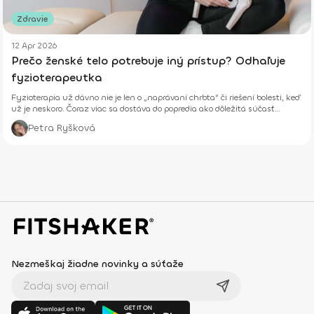
Zdravie
12 Apr 2026
Prečo ženské telo potrebuje iný prístup? Odhaľuje
fyzioterapeutka
Fyzioterapia už dávno nie je len o „naprávaní chrbta“ či riešení bolesti, keď
už je neskoro. Čoraz viac sa dostáva do popredia ako dôležitá súčasť
prevencie, starostlivosti o telo aj celkového zdravia – fyzického aj
Petra Ryšková
psychického.
Nezmeškaj žiadne novinky a súťaže