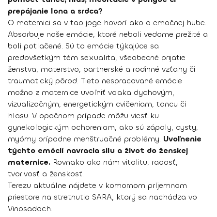
prepájanie lona a srdca?
O maternici sa v tao joge hovorí ako o emočnej hube.
Absorbuje naše emócie, ktoré neboli vedome prežité a
boli potlačené. Sú to emócie týkajúce sa
predovšetkým tém sexualita, všeobecné prijatie
ženstva, materstvo, partnerské a rodinné vzťahy či
traumatický pôrod. Tieto nespracované emócie
možno z maternice uvoľniť vďaka dychovým,
vizualizačným, energetickým cvičeniam, tancu či
hlasu. V opačnom prípade môžu viesť ku
gynekologickým ochoreniam, ako sú zápaly, cysty,
myómy prípadne menštruačné problémy.
Uvoľnenie
týchto emócií navracia silu a život do ženskej
maternice.
Rovnako ako nám vitalitu, radosť,
tvorivosť a ženskosť.
Terezu aktuálne nájdete v komornom príjemnom
priestore na stretnutia SARA, ktorý sa nachádza vo
Vinosadoch.