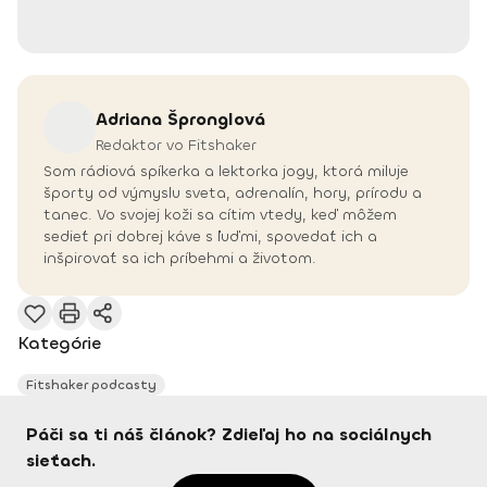
Adriana
Špronglová
Redaktor vo Fitshaker
Som rádiová spíkerka a lektorka jogy, ktorá miluje
športy od výmyslu sveta, adrenalín, hory, prírodu a
tanec. Vo svojej koži sa cítim vtedy, keď môžem
sedieť pri dobrej káve s ľuďmi, spovedať ich a
inšpirovať sa ich príbehmi a životom.
Kategórie
Fitshaker podcasty
Páči sa ti náš článok? Zdieľaj ho na sociálnych
sieťach.