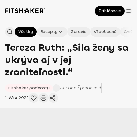
Prihlásenie
Všetky
Recepty
Zdravie
Všeobecné
Cvičen
Tereza Ruth: „Sila ženy sa
ukrýva aj v jej
zraniteľnosti.“
Fitshaker podcasty
Adriana
Špronglová
1. Mar 2022