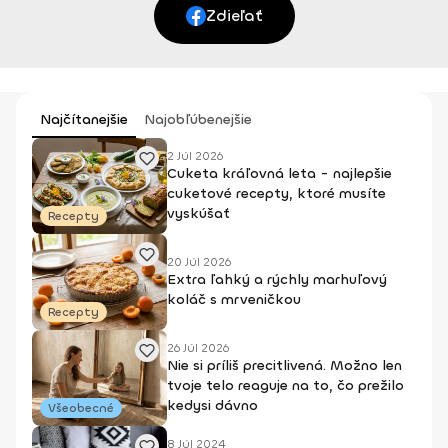
Zdieľať
Najčítanejšie
Najobľúbenejšie
2 Júl 2026
Cuketa kráľovná leta - najlepšie
cuketové recepty, ktoré musíte
vyskúšať
Recepty
20 Júl 2026
Extra ľahký a rýchly marhuľový
koláč s mrveničkou
Recepty
26 Júl 2026
Nie si príliš precitlivená. Možno len
tvoje telo reaguje na to, čo prežilo
kedysi dávno
Všeobecné
8 Júl 2024