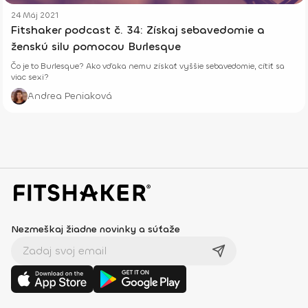
24 Máj 2021
Fitshaker podcast č. 34: Získaj sebavedomie a
ženskú silu pomocou Burlesque
Čo je to Burlesque? Ako vďaka nemu získať vyššie sebavedomie, cítiť sa
viac sexi?
Andrea Peniaková
Nezmeškaj žiadne novinky a súťaže