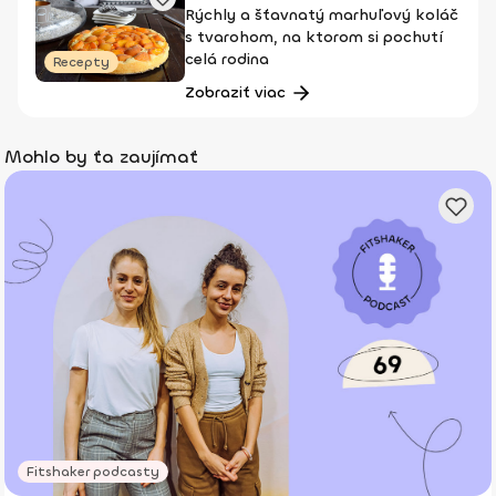
Rýchly a šťavnatý marhuľový koláč
s tvarohom, na ktorom si pochutí
celá rodina
Recepty
Zobraziť viac
Mohlo by ťa zaujímať
Fitshaker podcasty