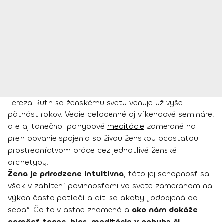
Tereza Ruth sa ženskému svetu venuje už vyše
pätnásť rokov. Vedie celodenné aj víkendové semináre,
ale aj tanečno-pohybové
meditácie
zamerané na
prehlbovanie spojenia so živou ženskou podstatou
prostredníctvom práce cez jednotlivé ženské
archetypy.
Žena je prirodzene intuitívna
, táto jej schopnosť sa
však v zahltení povinnosťami vo svete zameranom na
výkon často potlačí a cíti sa akoby „odpojená od
seba“. Čo to vlastne znamená a
ako nám dokáže
pomôcť tanec, hlas, meditácie v pohybe či