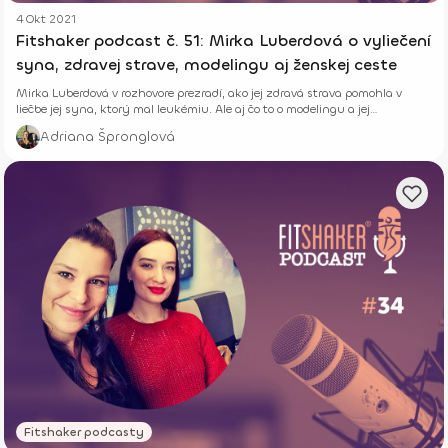
4 Okt 2021
Fitshaker podcast č. 51: Mirka Luberdová o vyliečení
syna, zdravej strave, modelingu aj ženskej ceste
Mirka Luberdová v rozhovore prezradí, ako jej zdravá strava pomohla v
liečbe jej syna, ktorý mal leukémiu. Ale aj čo to o modelingu a jej
návštevách ženských kruhoch.
Adriana Špronglová
Fitshaker podcasty