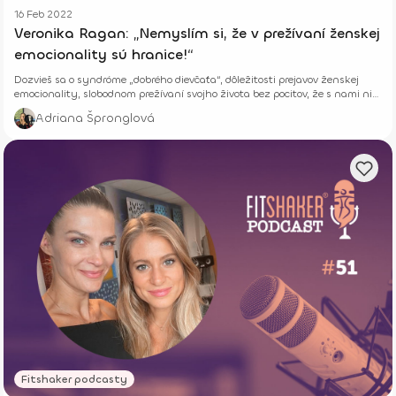
16 Feb 2022
Veronika Ragan: „Nemyslím si, že v prežívaní ženskej
emocionality sú hranice!“
Dozvieš sa o syndróme „dobrého dievčaťa“, dôležitosti prejavov ženskej
emocionality, slobodnom prežívaní svojho života bez pocitov, že s nami nie
je niečo v poriadku.
Adriana Špronglová
Fitshaker podcasty