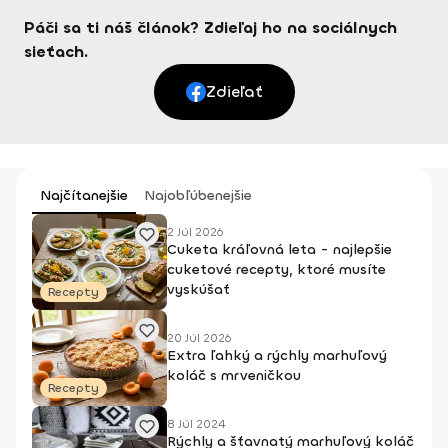
Páči sa ti náš článok? Zdieľaj ho na sociálnych
sieťach.
Zdieľať
Najčítanejšie
Najobľúbenejšie
2 Júl 2026
Cuketa kráľovná leta - najlepšie
cuketové recepty, ktoré musíte
vyskúšať
Recepty
20 Júl 2026
Extra ľahký a rýchly marhuľový
koláč s mrveničkou
Recepty
8 Júl 2024
Rýchly a šťavnatý marhuľový koláč