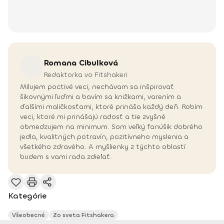
Romana
Cibulková
Redaktorka vo Fitshakeri
Milujem poctivé veci, nechávam sa inšpirovať
šikovnými ľuďmi a bavím sa knižkami, varením a
ďalšími maličkosťami, ktoré prináša každý deň. Robím
veci, ktoré mi prinášajú radosť a tie zvyšné
obmedzujem na minimum. Som veľký fanúšik dobrého
jedla, kvalitných potravín, pozitívneho myslenia a
všetkého zdravého. A myšlienky z týchto oblastí
budem s vami rada zdieľať.
Kategórie
Všeobecné
Zo sveta Fitshakera