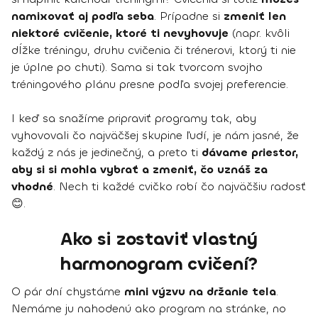
namixovať aj podľa seba
. Prípadne si
zmeniť len
niektoré cvičenie, ktoré ti nevyhovuje
(napr. kvôli
dĺžke tréningu, druhu cvičenia či trénerovi, ktorý ti nie
je úplne po chuti). Sama si tak tvorcom svojho
tréningového plánu presne podľa svojej preferencie.
I keď sa snažíme pripraviť programy tak, aby
vyhovovali čo najväčšej skupine ľudí, je nám jasné, že
každý z nás je jedinečný, a preto ti
dávame priestor,
aby si si mohla vybrať a zmeniť, čo uznáš za
vhodné
. Nech ti každé cvičko robí čo najväčšiu radosť
😊.
Ako si zostaviť vlastný
harmonogram cvičení?
O pár dní chystáme
mini výzvu na držanie tela
.
Nemáme ju nahodenú ako program na stránke, no