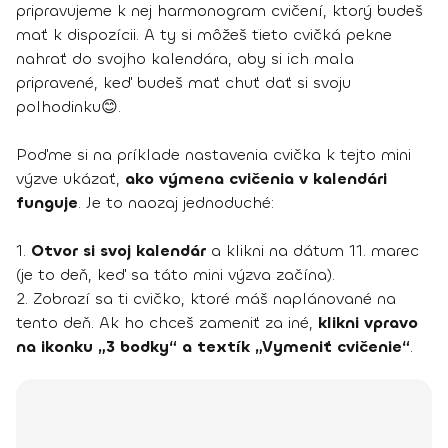
pripravujeme k nej harmonogram cvičení, ktorý budeš
mať k dispozícii. A ty si môžeš tieto cvičká pekne
nahrať do svojho kalendára, aby si ich mala
pripravené, keď budeš mať chuť dať si svoju
polhodinku😊.
Poďme si na príklade nastavenia cvička k tejto mini
výzve ukázať,
ako výmena cvičenia v kalendári
funguje
. Je to naozaj jednoduché:
1.
Otvor si svoj kalendár
a klikni na dátum 11. marec
(je to deň, keď sa táto mini výzva začína).
2. Zobrazí sa ti cvičko, ktoré máš naplánované na
tento deň. Ak ho chceš zameniť za iné,
klikni vpravo
na ikonku „3 bodky“ a textík „Vymeniť cvičenie“
.