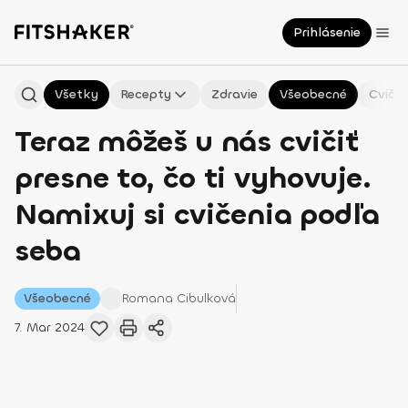
Prihlásenie
Všetky
Recepty
Zdravie
Všeobecné
Cvičen
Teraz môžeš u nás cvičiť
presne to, čo ti vyhovuje.
Namixuj si cvičenia podľa
seba
Všeobecné
Romana
Cibulková
7. Mar 2024