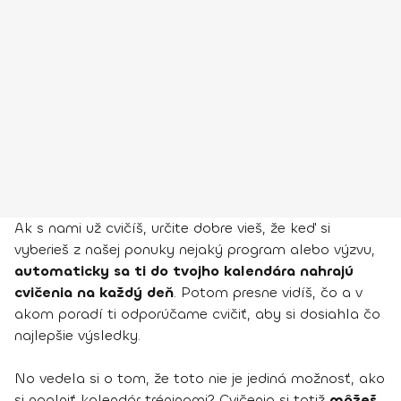
Ak s nami už cvičíš, určite dobre vieš, že keď si
vyberieš z našej ponuky nejaký program alebo výzvu,
automaticky sa ti do tvojho kalendára nahrajú
cvičenia na každý deň
. Potom presne vidíš, čo a v
akom poradí ti odporúčame cvičiť, aby si dosiahla čo
najlepšie výsledky.
No vedela si o tom, že toto nie je jediná možnosť, ako
si naplniť kalendár tréningmi? Cvičenia si totiž
môžeš