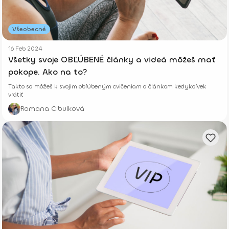
Všeobecné
16 Feb 2024
Všetky svoje OBĽÚBENÉ články a videá môžeš mať
pokope. Ako na to?
Takto sa môžeš k svojim obľúbeným cvičeniam a článkom kedykoľvek
vrátiť
Romana Cibulková