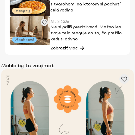
s tvarohom, na ktorom si pochutí
celá rodina
Recepty
26 Júl 2026
Nie si príliš precitlivená. Možno len
tvoje telo reaguje na to, čo prežilo
kedysi dávno
Všeobecné
Zobraziť viac
Mohlo by ťa zaujímať