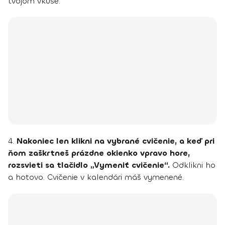
tvojom vkuse.
4.
Nakoniec len klikni na vybrané cvičenie, a keď pri
ňom zaškrtneš prázdne okienko vpravo hore,
rozsvieti sa tlačidlo „Vymeniť cvičenie“.
Odklikni ho
a hotovo. Cvičenie v kalendári máš vymenené.