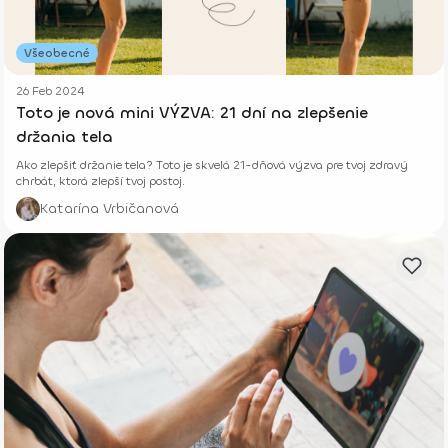
Všeobecné
26 Feb 2024
Toto je nová mini VÝZVA: 21 dní na zlepšenie
držania tela
Ako zlepšiť držanie tela? Toto je skvelá 21-dňová výzva pre tvoj zdravý
chrbát, ktorá zlepší tvoj postoj.
Katarína Vrbičanová