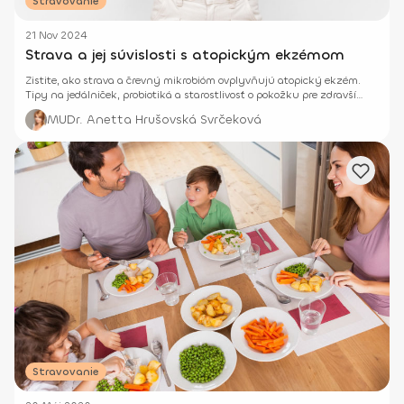
Stravovanie
21 Nov 2024
Strava a jej súvislosti s atopickým ekzémom
Zistite, ako strava a črevný mikrobióm ovplyvňujú atopický ekzém.
Tipy na jedálniček, probiotiká a starostlivosť o pokožku pre zdravší
život.
MUDr. Anetta Hrušovská Svrčeková
Stravovanie