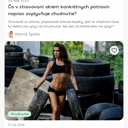
20 Máj 2020
Čo v stravovaní okrem konkrétnych potravín
najviac ovplyvňuje chudnutie?
Stravovať sa zdravo, pripravovať zdravé recepty, jesť vo vhodnom čase,
to všetko má vplyv na chudnutie. Ale vieš, čo ďalšie ešte má vplyv?
Matúš Špirko
Chudnutie
17 Júl 2016