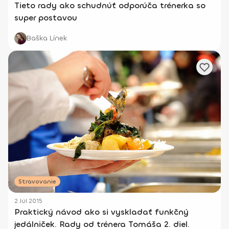
Tieto rady ako schudnúť odporúča trénerka so
super postavou
Baška Línek
Stravovanie
2 Júl 2015
Praktický návod ako si vyskladať funkčný
jedálniček. Rady od trénera Tomáša 2. diel.