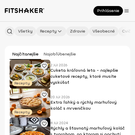
Prihlásenie
Všetky
Recepty
Zdravie
Všeobecné
Cvičen
Najčítanejšie
Najobľúbenejšie
2 Júl 2026
Cuketa kráľovná leta - najlepšie
cuketové recepty, ktoré musíte
vyskúšať
Recepty
20 Júl 2026
Extra ľahký a rýchly marhuľový
koláč s mrveničkou
Recepty
8 Júl 2024
Rýchly a šťavnatý marhuľový koláč
s tvarohom, na ktorom si pochutí