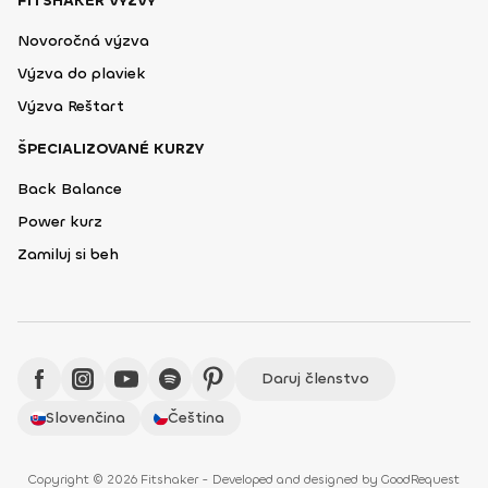
FITSHAKER VÝZVY
Novoročná výzva
Výzva do plaviek
Výzva Reštart
ŠPECIALIZOVANÉ KURZY
Back Balance
Power kurz
Zamiluj si beh
Daruj členstvo
Slovenčina
Čeština
Copyright © 2026 Fitshaker - Developed and designed by
GoodRequest