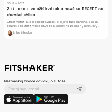
30 Nov 2017
Zisti, ako si založiť kvások a nauč sa RECEPT na
domáci chlieb
Chceš vedieť, ako si založiť kvások? Nie je to také náročné, ako sa
obávaš. Poď zistiť viac a nauč sa aj recept na základný kváskový
chlieb.
Nika Klasko
Nezmeškaj žiadne novinky a súťaže