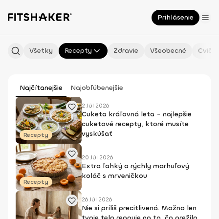
Prihlásenie
Všetky
Recepty
Zdravie
Všeobecné
Cvičen
Najčítanejšie
Najobľúbenejšie
2 Júl 2026
Cuketa kráľovná leta - najlepšie
cuketové recepty, ktoré musíte
vyskúšať
Recepty
20 Júl 2026
Extra ľahký a rýchly marhuľový
koláč s mrveničkou
Recepty
26 Júl 2026
Nie si príliš precitlivená. Možno len
tvoje telo reaguje na to, čo prežilo