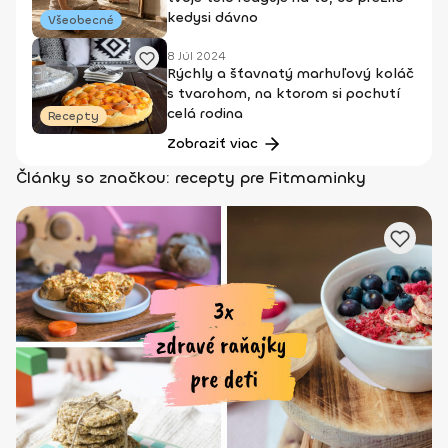
kedysi dávno
Všeobecné
8 Júl 2024
Rýchly a šťavnatý marhuľový koláč
s tvarohom, na ktorom si pochutí
celá rodina
Recepty
Zobraziť viac
Články so značkou: recepty pre Fitmaminky