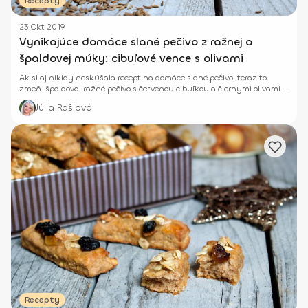
Recepty
23 Okt 2019
Vynikajúce domáce slané pečivo z ražnej a
špaldovej múky: cibuľové vence s olivami
Ak si aj nikidy neskúšala recept na domáce slané pečivo, teraz to
zmeň. špaldovo-ražné pečivo s červenou cibuľkou a čiernymi olivami je
mega chutné.
Júlia Rašlová
Recepty