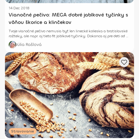
14 Dec 2018
Vianočné pečivo: MEGA dobré jablkové tyčinky s
vôňou škorice a klinčekov
Tvoje vianočné pečivo nemusia byť len linecké kolieska a bratislavské
rožteky, ale napr. aj tieto fit jablkové tyčinky. Dokonca aj pre deti od 2
rokov.
Júlia Rašlová
Stravovanie