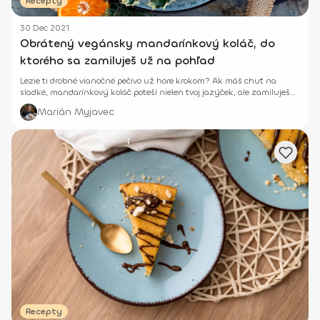
Recepty
30 Dec 2021
Obrátený vegánsky mandarínkový koláč, do
ktorého sa zamiluješ už na pohľad
Lezie ti drobné vianočné pečivo už hore krokom? Ak máš chuť na
sladké, mandarínkový koláč poteší nielen tvoj jazýček, ale zamiluješ
sa do ňho už na pohľad.
Marián Myjavec
Recepty