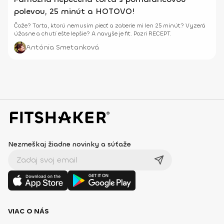
polevou, 25 minút a HOTOVO!
Čože? Torta, ktorú nemusím piecť a zaberie mi len 25 minút? Vyzerá
úžasne a chutí ešte lepšie? A navyše je fit. Pozri RECEPT.
Antónia Smetanková
Nezmeškaj žiadne novinky a súťaže
VIAC O NÁS