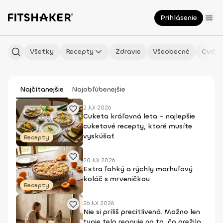
Prihlásenie
Všetky
Recepty
Zdravie
Všeobecné
Cvičen
Najčítanejšie
Najobľúbenejšie
2 Júl 2026
Cuketa kráľovná leta - najlepšie
cuketové recepty, ktoré musíte
vyskúšať
Recepty
20 Júl 2026
Extra ľahký a rýchly marhuľový
koláč s mrveničkou
Recepty
26 Júl 2026
Nie si príliš precitlivená. Možno len
tvoje telo reaguje na to, čo prežilo