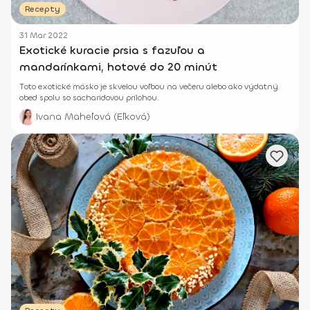
Recepty
31 Mar 2022
Exotické kuracie prsia s fazuľou a
mandarínkami, hotové do 20 minút
Toto exotické mäsko je skvelou voľbou na večeru alebo ako výdatný
obed spolu so sacharidovou prílohou.
Ivana Maheľová (Eľková)