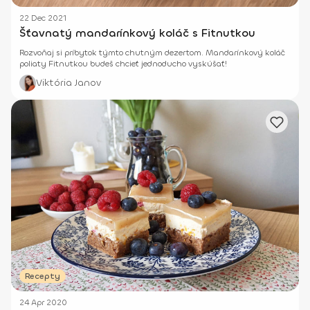
22 Dec 2021
Šťavnatý mandarínkový koláč s Fitnutkou
Rozvoňaj si príbytok týmto chutným dezertom. Mandarínkový koláč
poliaty Fitnutkou budeš chcieť jednoducho vyskúšať!
Viktória Janov
Recepty
24 Apr 2020