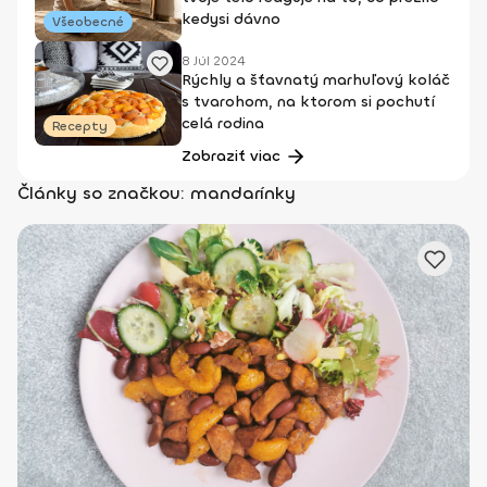
kedysi dávno
Všeobecné
8 Júl 2024
Rýchly a šťavnatý marhuľový koláč
s tvarohom, na ktorom si pochutí
celá rodina
Recepty
Zobraziť viac
Články so značkou: mandarínky