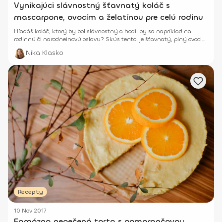
Vynikajúci slávnostný šťavnatý koláč s
mascarpone, ovocím a želatínou pre celú rodinu
Hľadáš koláč, ktorý by bol slávnostný a hodil by sa napríklad na
rodinnú či narodneinovú oslavu? Skús tento, je šťavnatý, plný ovocia
so želatínou.
Nika Klasko
Recepty
10 Nov 2017
Famózna nepečená torta s pomarančovou