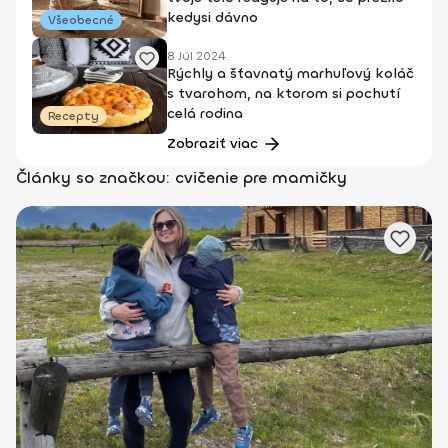
kedysi dávno
Všeobecné
8 Júl 2024
Rýchly a šťavnatý marhuľový koláč
s tvarohom, na ktorom si pochutí
celá rodina
Recepty
Zobraziť viac
Články so značkou: cvičenie pre mamičky