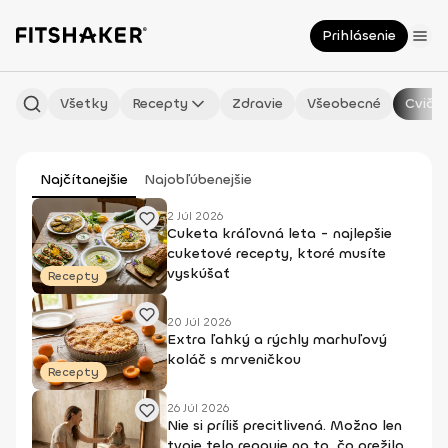
Prihlásenie
Všetky
Recepty
Zdravie
Všeobecné
Cvičen
Najčítanejšie
Najobľúbenejšie
2 Júl 2026
Cuketa kráľovná leta - najlepšie
cuketové recepty, ktoré musíte
vyskúšať
Recepty
20 Júl 2026
Extra ľahký a rýchly marhuľový
koláč s mrveničkou
Recepty
26 Júl 2026
Nie si príliš precitlivená. Možno len
tvoje telo reaguje na to, čo prežilo