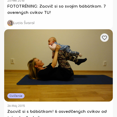
25 Feb 2016
FOTOTRÉNING: Zacvič si so svojím bábätkom. 7
overených cvikov TU!
Lucia Švaral
Cvičenie
26 Máj 2015
Zacvič si s bábätkom! 6 osvedčených cvikov od