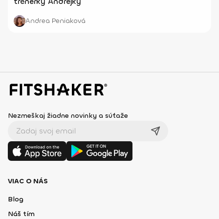
trénerky Andrejky
Andrea Peniaková
Nezmeškaj žiadne novinky a súťaže
VIAC O NÁS
Blog
Náš tím