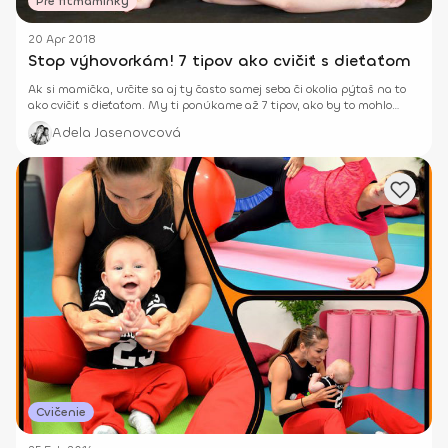
Pre fitmaminky
20 Apr 2018
Stop výhovorkám! 7 tipov ako cvičiť s dieťaťom
Ak si mamička, určite sa aj ty často samej seba či okolia pýtaš na to
ako cvičiť s dieťaťom. My ti ponúkame až 7 tipov, ako by to mohlo
fungovať. ;-)
Adela Jasenovcová
Cvičenie