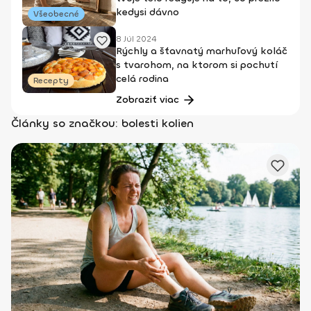
kedysi dávno
Všeobecné
8 Júl 2024
Rýchly a šťavnatý marhuľový koláč
s tvarohom, na ktorom si pochutí
celá rodina
Recepty
Zobraziť viac
Články so značkou: bolesti kolien