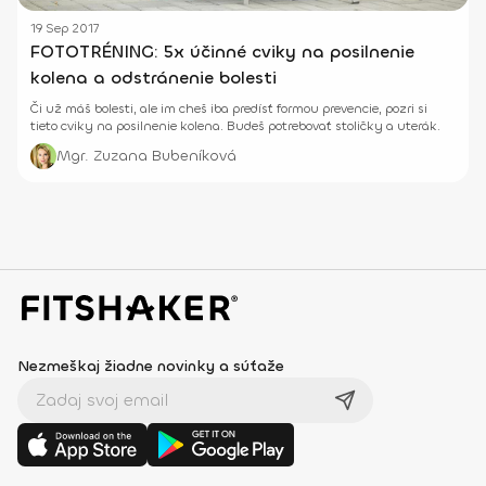
19 Sep 2017
FOTOTRÉNING: 5x účinné cviky na posilnenie
kolena a odstránenie bolesti
Či už máš bolesti, ale im cheš iba predísť formou prevencie, pozri si
tieto cviky na posilnenie kolena. Budeš potrebovať stoličky a uterák.
Mgr. Zuzana Bubeníková
Nezmeškaj žiadne novinky a súťaže