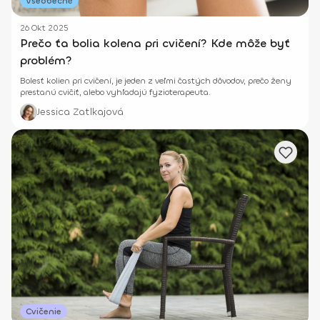
Všeobecné
26 Okt 2025
Prečo ťa bolia kolena pri cvičení? Kde môže byť
problém?
Bolesť kolien pri cvičení, je jeden z veľmi častých dôvodov, prečo ženy
prestanú cvičiť, alebo vyhľadajú fyzioterapeuta.
Jessica Zatlkajová
Cvičenie