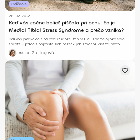
Cvičenie
28 Jún 2026
Keď vás začne bolieť píšťala pri behu: čo je
Medial Tibial Stress Syndrome a prečo vzniká?
Bolí vás predkolenie pri behu? Môže ísť o MTSS, známe aj ako shin
splints – jedno z najčastejších bežeckých zranení. Zistite, prečo
vzniká, ako ho rozpoznať a čo pomáha pri návrate k behu bez bolesti.
Jessica Zatlkajová