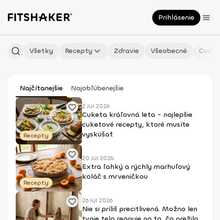
Prihlásenie
Všetky
Recepty
Zdravie
Všeobecné
Cvičen
Najčítanejšie
Najobľúbenejšie
2 Júl 2026
Cuketa kráľovná leta - najlepšie
cuketové recepty, ktoré musíte
vyskúšať
Recepty
20 Júl 2026
Extra ľahký a rýchly marhuľový
koláč s mrveničkou
Recepty
26 Júl 2026
Nie si príliš precitlivená. Možno len
tvoje telo reaguje na to, čo prežilo