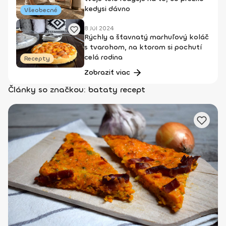
kedysi dávno
Všeobecné
8 Júl 2024
Rýchly a šťavnatý marhuľový koláč
s tvarohom, na ktorom si pochutí
celá rodina
Recepty
Zobraziť viac
Články so značkou: bataty recept