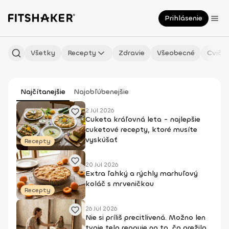
Prihlásenie
Všetky
Recepty
Zdravie
Všeobecné
Cvičen
Najčítanejšie
Najobľúbenejšie
2 Júl 2026
Cuketa kráľovná leta - najlepšie
cuketové recepty, ktoré musíte
vyskúšať
Recepty
20 Júl 2026
Extra ľahký a rýchly marhuľový
koláč s mrveničkou
Recepty
26 Júl 2026
Nie si príliš precitlivená. Možno len
tvoje telo reaguje na to, čo prežilo