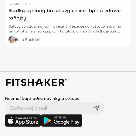
22 Máj 2018
Sladký aj slaný batátový chlieb: tip na zdravé
raňajky
Batáty sú úžasne aj sami o sebe, či v recepte na kašu, polievku, no
tentokrát sme z nich pripravili batátový chlieb. A nakoľko je batát
sladký, skúsili sme verziu na slano aj na sladko.
Júlia Rašlová
Nezmeškaj žiadne novinky a súťaže