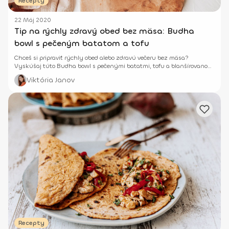
Recepty
22 Máj 2020
Tip na rýchly zdravý obed bez mäsa: Budha
bowl s pečeným batatom a tofu
Chceš si pripraviť rýchly obed alebo zdravú večeru bez mäsa?
Vyskúšaj túto Budha bowl s pečenými batatmi, tofu a blanšírovanou
zeleninou.
Viktória Janov
Recepty