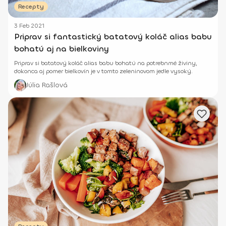
Recepty
3 Feb 2021
Priprav si fantastický batatový koláč alias babu
bohatú aj na bielkoviny
Priprav si batatový koláč alias babu bohatú na potrebnmé živiny,
dokonca aj pomer bielkovín je v tomto zeleninovom jedle vysoký.
Júlia Rašlová