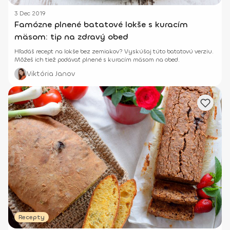
3 Dec 2019
Famózne plnené batatové lokše s kuracím
mäsom: tip na zdravý obed
Hľadáš recept na lokše bez zemiakov? Vyskúšaj túto batatovú verziu.
Môžeš ich tiež podávať plnené s kuracím mäsom na obed.
Viktória Janov
Recepty