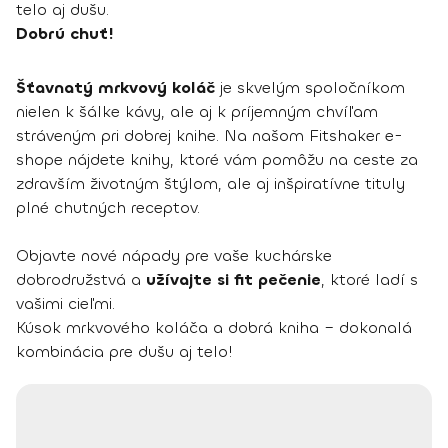
telo aj dušu.
Dobrú chuť!
Šťavnatý mrkvový koláč
je skvelým spoločníkom
nielen k šálke kávy, ale aj k príjemným chvíľam
stráveným pri dobrej knihe. Na našom Fitshaker e-
shope nájdete knihy, ktoré vám pomôžu na ceste za
zdravším životným štýlom, ale aj inšpiratívne tituly
plné chutných receptov.
Objavte nové nápady pre vaše kuchárske
dobrodružstvá a
užívajte si fit pečenie
, ktoré ladí s
vašimi cieľmi.
Kúsok mrkvového koláča a dobrá kniha – dokonalá
kombinácia pre dušu aj telo!