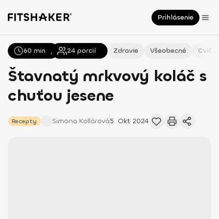
Prihlásenie
60 min
Všetky
Recepty
24
porcií
Zdravie
Všeobecné
Cvičen
Štavnatý mrkvový koláč s
chuťou jesene
Simona
Kollárová
5. Okt 2024
Recepty