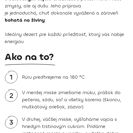
zmysly, ale aj dušu. Jeho príprava
je jednoduchá, chuť dokonale vyvážená a zároveň
bohatá na živiny
.
Ideálny dezert pre každú príležitosť, ktorý vás nabije
energiou.
Ako na to?
1
Rúru predhrejeme na 180 °C.
V menšej miske zmiešame múku, prášok do
2
pečenia, sódu, soľ a všetky korenia (škoricu,
muškátový oriešok, zázvor).
V druhej, väčšej miske, vyšľaháme vajcia s
3
hnedým trstinovým cukrom. Pridáme