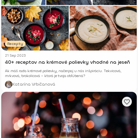
Recepty
21 Sep 2023
40+ receptov na krémové polievky vhodné na jeseň
Ak máš rada krémové polievky, načerpaj u nás inšpiráciu. Tekvicová,
mrkvová, brokolicová – ktorá je tvoja obľúbená?
Katarína Vrbičanová