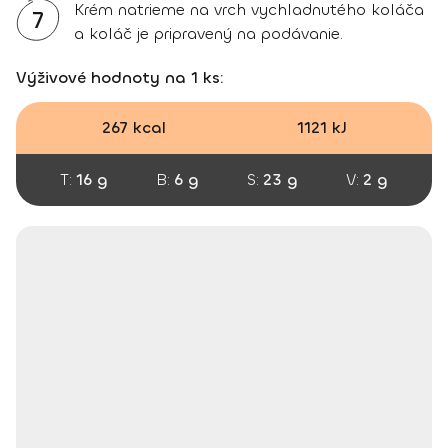
Krém natrieme na vrch vychladnutého koláča
7
a koláč je pripravený na podávanie.
Výživové hodnoty na 1 ks:
267 kcal
1121 kJ
T:
16 g
B:
6 g
S:
23 g
V:
2 g