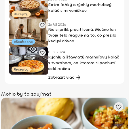
Extra ľahký a rýchly marhuľový
koláč s mrveničkou
Recepty
26 Júl 2026
Nie si príliš precitlivená. Možno len
tvoje telo reaguje na to, čo prežilo
kedysi dávno
Všeobecné
8 Júl 2024
Rýchly a šťavnatý marhuľový koláč
s tvarohom, na ktorom si pochutí
celá rodina
Recepty
Zobraziť viac
Mohlo by ťa zaujímať