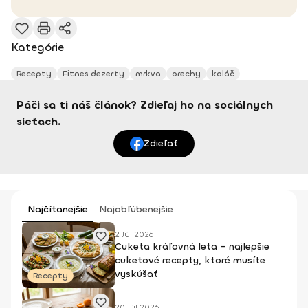
Kategórie
Recepty
Fitnes dezerty
mrkva
orechy
koláč
Páči sa ti náš článok? Zdieľaj ho na sociálnych
sieťach.
Zdieľať
Najčítanejšie
Najobľúbenejšie
2 Júl 2026
Cuketa kráľovná leta - najlepšie
cuketové recepty, ktoré musíte
vyskúšať
Recepty
20 Júl 2026