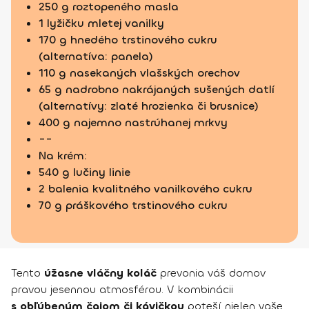
250 g roztopeného masla
1 lyžičku mletej vanilky
170 g hnedého trstinového cukru
(alternatíva: panela)
110 g nasekaných vlašských orechov
65 g nadrobno nakrájaných sušených datlí
(alternatívy: zlaté hrozienka či brusnice)
400 g najemno nastrúhanej mrkvy
--
Na krém:
540 g lučiny linie
2 balenia kvalitného vanilkového cukru
70 g práškového trstinového cukru
Tento
úžasne vláčny koláč
prevonia váš domov
pravou jesennou atmosférou. V kombinácii
s obľúbeným čajom či kávičkou
poteší nielen vaše