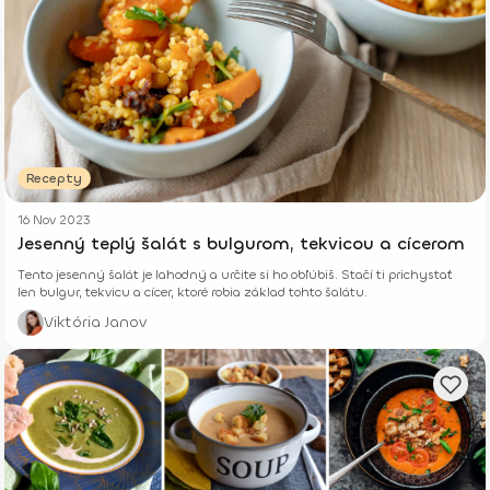
Recepty
16 Nov 2023
Jesenný teplý šalát s bulgurom, tekvicou a cícerom
Tento jesenný šalát je lahodný a určite si ho obľúbiš. Stačí ti prichystať
len bulgur, tekvicu a cícer, ktoré robia základ tohto šalátu.
Viktória Janov