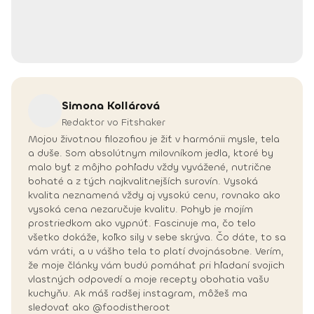
Simona
Kollárová
Redaktor vo Fitshaker
Mojou životnou filozofiou je žiť v harmónii mysle, tela
a duše. Som absolútnym milovníkom jedla, ktoré by
malo byť z môjho pohľadu vždy vyvážené, nutrične
bohaté a z tých najkvalitnejších surovín. Vysoká
kvalita neznamená vždy aj vysokú cenu, rovnako ako
vysoká cena nezaručuje kvalitu. Pohyb je mojím
prostriedkom ako vypnúť. Fascinuje ma, čo telo
všetko dokáže, koľko sily v sebe skrýva. Čo dáte, to sa
vám vráti, a u vášho tela to platí dvojnásobne. Verím,
že moje články vám budú pomáhať pri hľadaní svojich
vlastných odpovedí a moje recepty obohatia vašu
kuchyňu. Ak máš radšej instagram, môžeš ma
sledovať ako @foodistheroot