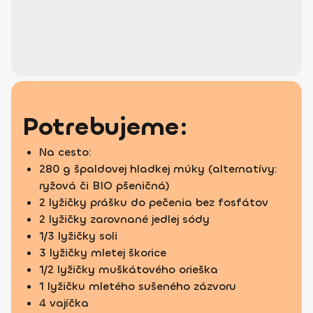
Potrebujeme:
Na cesto:
280 g špaldovej hladkej múky (alternatívy:
ryžová či BIO pšeničná)
2 lyžičky prášku do pečenia bez fosfátov
2 lyžičky zarovnané jedlej sódy
1/3 lyžičky soli
3 lyžičky mletej škorice
1/2 lyžičky muškátového orieška
1 lyžičku mletého sušeného zázvoru
4 vajíčka