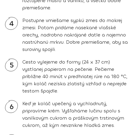
roztopené maslo a vanilku, a všetko dobre
premiešame.
Postupne vmiešame sypkú zmes do mokrej
4
zmesi. Potom pridáme nasekané vlašské
orechy, nadrobno nakrájané datle a najemno
nastrúhanú mrkvu. Dobre premiešame, aby sa
suroviny spojili.
Cesto vylejeme do formy (24 x 37 cm)
5
vystlanej papierom na pečenie. Pečieme
približne 40 minút v predhriatej rúre na 180 °C,
kým koláč nezíska zlatistý vzhľad a neprejde
testom špajdle.
Keď je koláč upečený a vychladnutý,
6
pripravíme krém. Vyšľaháme lučinu spolu s
vanilkovým cukrom a práškovým trstinovým
cukrom, až kým nevznikne hladká zmes.