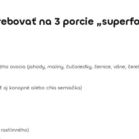
ebovať na 3 porcie „superf
o ovocia (jahody, maliny, čučoriedky, černice, višne, čere
ť aj konopné alebo chia semiačka)
rastlinného)