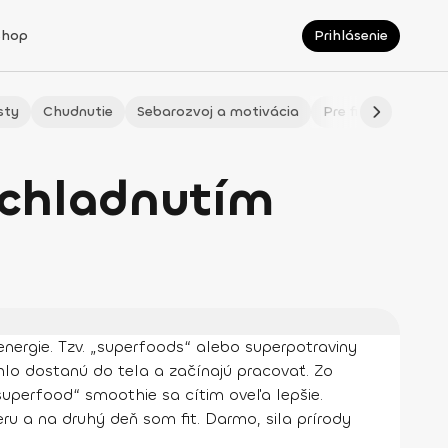
Shop
Prihlásenie
sty
Chudnutie
Sebarozvoj a motivácia
Pre fitmaminky
echladnutím
energie. Tzv. „superfoods“ alebo superpotraviny
chlo dostanú do tela a začínajú pracovať. Zo
superfood“ smoothie sa cítim oveľa lepšie.
ru a na druhý deň som fit. Darmo, sila prírody