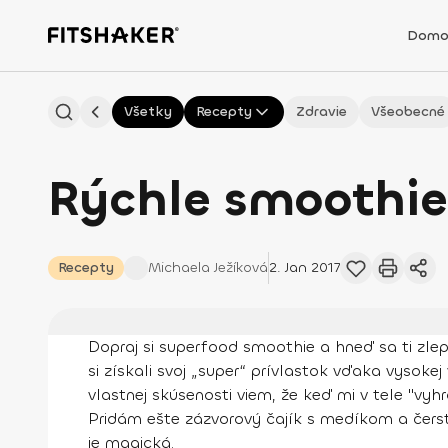
Domo
Všetky
Recepty
Zdravie
Všeobecné
Rýchle smoothie,
Recepty
Michaela
Ježíková
2. Jan 2017
Dopraj si superfood smoothie a hneď sa ti zlep
si získali svoj „super“ prívlastok vďaka vysok
vlastnej skúsenosti viem, že keď mi v tele "vy
Pridám ešte zázvorový čajík s medíkom a čerstv
je magická.