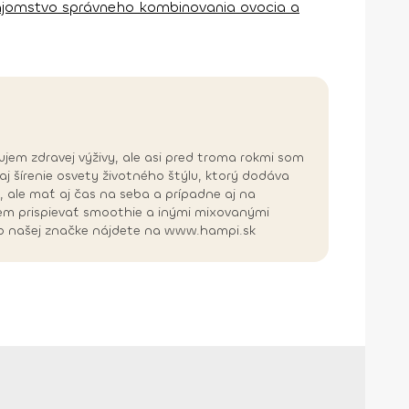
ajomstvo správneho kombinovania ovocia a
nujem zdravej výživy, ale asi pred troma rokmi som
aj šírenie osvety životného štýlu, ktorý dodáva
 ale mať aj čas na seba a prípadne aj na
hcem prispievať smoothie a inými mixovanými
ac o našej značke nájdete na www.hampi.sk