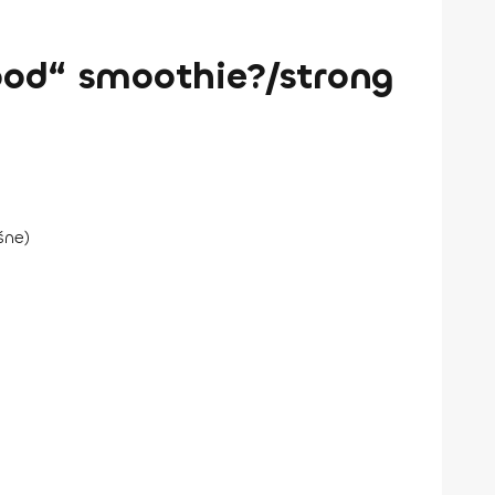
ood“ smoothie?/strong
šne)