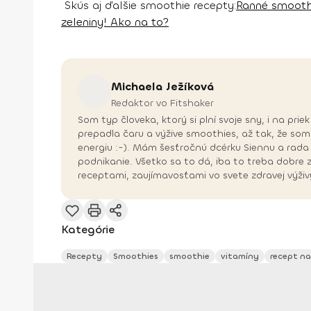
Skús aj ďalšie smoothie recepty:
Ranné smoothi
zeleniny! Ako na to?
Michaela
Ježíková
Redaktor vo Fitshaker
Som typ človeka, ktorý si plní svoje sny, i na pr
prepadla čaru a výžive smoothies, až tak, že som
energiu :-). Mám šesťročnú dcérku Siennu a rada
podnikanie. Všetko sa to dá, iba to treba dobre
receptami, zaujímavosťami vo svete zdravej výživ
Kategórie
Recepty
Smoothies
smoothie
vitamíny
recept na