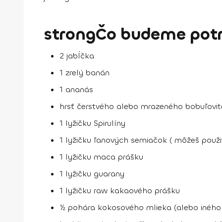
strongČo budeme potr
2 jabĺčka
1 zrelý banán
1 ananás
hrsť čerstvého alebo mrazeného bobuľovitéh
1 lyžičku Spirulíny
1 lyžičku ľanových semiačok ( môžeš použi
1 lyžičku maca prášku
1 lyžičku guarany
1 lyžičku raw kakaového prášku
½ pohára kokosového mlieka (alebo iného 