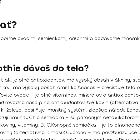
)
ať?
dobíme ovocím, semienkami, orechmi a podávame mňamku, 
thie dávaš do tela?
 tlak, je plné antioxidantov, má vysoký obsah vlákniny, stabi
v krvi, má vysoký obsah draslíka.
Ananás
– prečisťuje telo 
ovité ovocie
– je plné vitamínov, minerálov a antioxidantov
dkovodná riasa plná antioxidantov, bielkovín (alternatíva k
, železo, posilňuje imunitný systém, zlepšuje náladu.
Ľano
rujú imunitu.
Chia semiačka
– sú prírodným detoxikátorom,
oviny, vitaminy: B, C.
Konopné semiačka
– je to plnohodnot
koviny (alternatívna k mäsu).
Guarana
– má povzbudzujúce úči
a znášať vysoké teploty, zrýchľuje metabolizmus.
Raw kak