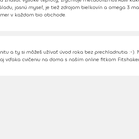
ladu, jasnú myseľ, je tiež zdrojom bielkovín a omega 3 ma
akmer v každom bio obchode.
itu a ty si môžeš užívať úvod roka bez prechladnutia :-). 
 aj vďaka cvičeniu na doma s naším online fitkom Fitshaker