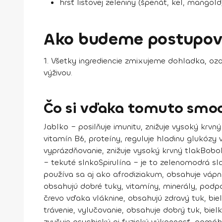
hrsť listovej zeleniny (špenát, kel, mangold
Ako budeme postupov
1.
Všetky ingrediencie zmixujeme dohladka, oz
výživou.
Čo si vďaka tomuto smoo
Jablko
– posilňuje imunitu, znižuje vysoký krvný
vitamín B6, proteíny, reguluje hladinu glukózy 
vyprázdňovanie, znižuje vysoký krvný tlak
Boboľ
– tekuté slnko
Spirulína
– je to zelenomodrá sla
používa sa aj ako afrodiziakum, obsahuje vápnik
obsahujú dobré tuky, vitamíny, minerály, podpo
črevo vďaka vláknine, obsahujú zdravý tuk, bielk
trávenie, vylučovanie, obsahuje dobrý tuk, biel
zvyšuje psychickú aj fyzickú výkonnosť, pomáh