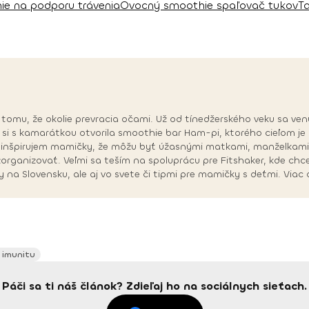
e na podporu trávenia
Ovocný smoothie spaľovač tukov
T
iek tomu, že okolie prevracia očami. Už od tínedžerského veku sa ve
 si s kamarátkou otvorila smoothie bar Ham-pi, ktorého cieľom je 
 inšpirujem mamičky, že môžu byť úžasnými matkami, manželkami,
 zorganizovať. Veľmi sa teším na spoluprácu pre Fitshaker, kde c
y na Slovensku, ale aj vo svete či tipmi pre mamičky s deťmi. Vi
 imunitu
Páči sa ti náš článok? Zdieľaj ho na sociálnych sieťach.