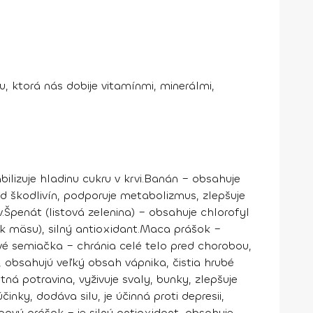
ktorá nás dobije vitamínmi, minerálmi,
lizuje hladinu cukru v krvi.
Banán
– obsahuje
od škodlivín, podporuje metabolizmus, zlepšuje
.
Špenát (listová zelenina)
– obsahuje chlorofyl
 mäsu), silný antioxidant.
Maca prášok
–
vé semiačka
– chránia celé telo pred chorobou,
 obsahujú veľký obsah vápnika, čistia hrubé
ná potravina, vyživuje svaly, bunky, zlepšuje
nky, dodáva silu, je účinná proti depresii,
aový prášok
– je silný antioxidant, obsahuje