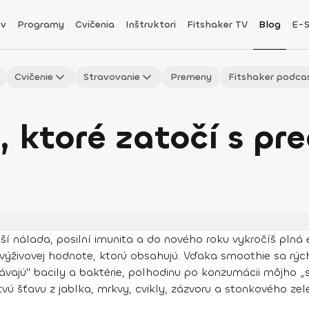
v
Programy
Cvičenia
Inštruktori
Fitshaker TV
Blog
E-
Cvičenie
Stravovanie
Premeny
Fitshaker podca
 ktoré zatočí s pr
ší nálada, posilní imunita a do nového roku vykročíš plná 
ej výživovej hodnote, ktorú obsahujú. Vďaka smoothie sa rý
hrávajú" bacily a baktérie, polhodinu po konzumácii môjho „
ú šťavu z jablka, mrkvy, cvikly, zázvoru a stonkového zele