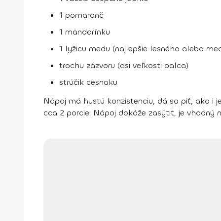
1 pomaranč
1 mandarínku
1 lyžicu medu (najlepšie lesného alebo med
trochu zázvoru (asi veľkosti palca)
strúčik cesnaku
Nápoj má hustú konzistenciu, dá sa piť, ako i je
cca 2 porcie. Nápoj dokáže zasýtiť, je vhodný