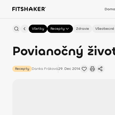
Domo
Všetky
Recepty
Zdravie
Všeobecné
Povianočný živo
Recepty
Danka
Fráková
29. Dec 2014