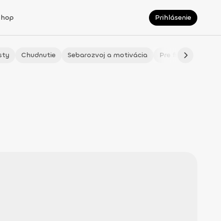
Shop
Prihlásenie
sty
Chudnutie
Sebarozvoj a motivácia
Pre fitmaminky