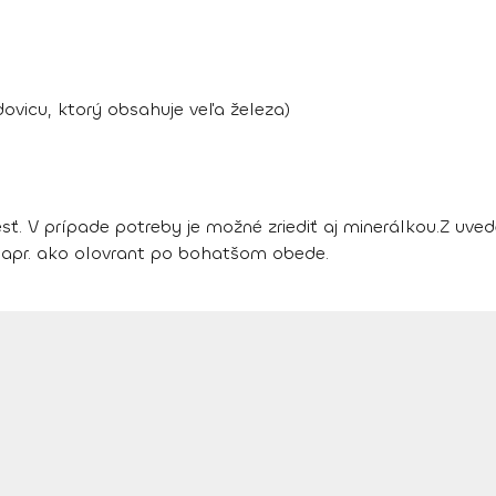
ovicu, ktorý obsahuje veľa železa)
sť. V prípade potreby je možné zriediť aj minerálkou.
Z uved
 napr. ako olovrant po bohatšom obede.