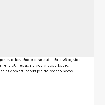
h sviatkov dostalo na stôl i do bruška, viac
ávenie, urobí lepšiu náladu a dodá kopec
o takú dobrotu servíruje? No predsa sama
?