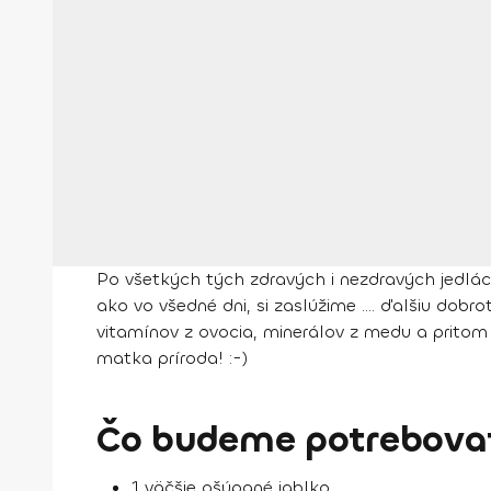
Po všetkých tých zdravých i nezdravých jedlác
ako vo všedné dni, si zaslúžime .... ďalšiu dobr
vitamínov z ovocia, minerálov z medu a pritom
matka príroda! :-)
Čo budeme potrebovať
1 väčšie ošúpané jablko