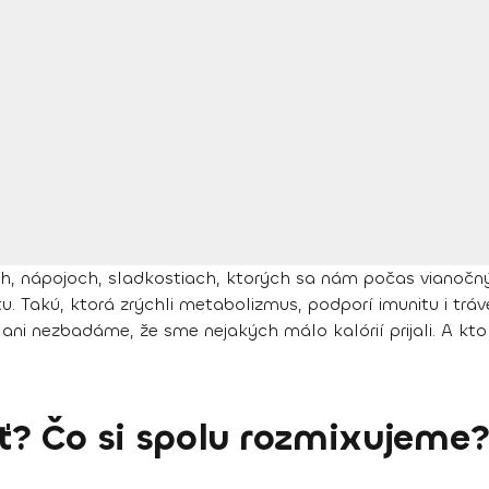
h, nápojoch, sladkostiach, ktorých sa nám počas vianočnýc
otu. Takú, ktorá zrýchli metabolizmus, podporí imunitu i tr
 ani nezbadáme, že sme nejakých málo kalórií prijali. A kt
? Čo si spolu rozmixujeme