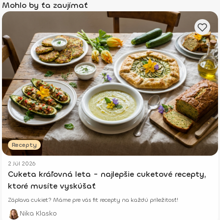
Mohlo by ťa zaujímať
Recepty
2 Júl 2026
Cuketa kráľovná leta - najlepšie cuketové recepty,
ktoré musíte vyskúšať
Záplava cukiet? Máme pre vás fit recepty na každú príležitosť!
Nika Klasko