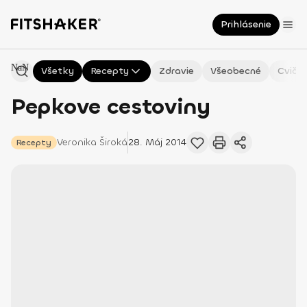
Prihlásenie
NaN
Všetky
Recepty
Zdravie
Všeobecné
Cvičen
Pepkove cestoviny
Veronika
Široká
28. Máj 2014
Recepty