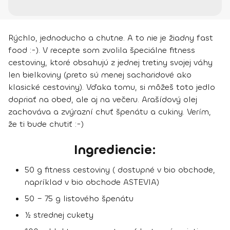
Rýchlo, jednoducho a chutne. A to nie je žiadny fast
food :-). V recepte som zvolila špeciálne fitness
cestoviny, ktoré obsahujú z jednej tretiny svojej váhy
len bielkoviny (preto sú menej sacharidové ako
klasické cestoviny). Vďaka tomu, si môžeš toto jedlo
dopriať na obed, ale aj na večeru. Arašídový olej
zachováva a zvýrazní chuť špenátu a cukiny. Verím,
že ti bude chutiť :-)
Ingrediencie:
50 g fitness cestoviny ( dostupné v bio obchode,
napríklad v bio obchode ASTEVIA)
50 – 75 g listového špenátu
½ strednej cukety