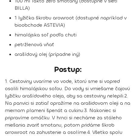
100 ml lakto zero smotany (dostupné v sieti
BILLA)
1 lyžička škrobu arowroot (dostupné napríklad v
bioobchode ASTEVIA)
himalájska soľ podľa chuti
petržlenová vňať
arašídový olej (prípadne iný)
Postup:
1. Cestoviny uvaríme vo vode, ktorú sme si vopred
osolili himalájskou soľou. Do vody si vmiešame čajovú
lyžičku arašídového oleja, aby sa cestoviny nelepili.
2.
Na panvici si zatiaľ opražíme na arašidovom oleji a na
miernom plameni špenát a cukinu.
3. Nakoniec si
pripravíme omáčku. V hrnci si necháme za stáleho
miešania zvariť smotanu, potom pridáme škrob
arrowroot na zahustenie a osolíme.
4. Všetko spolu