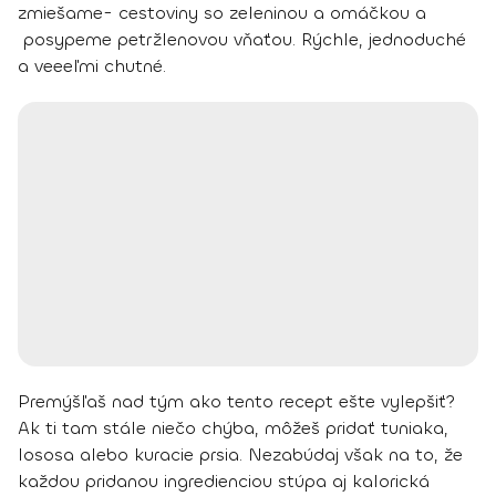
zmiešame- cestoviny so zeleninou a omáčkou a
posypeme petržlenovou vňaťou. Rýchle, jednoduché
a veeeľmi chutné.
Premýšľaš nad tým ako tento recept ešte vylepšiť?
Ak ti tam stále niečo chýba, môžeš pridať tuniaka,
lososa alebo kuracie prsia. Nezabúdaj však na to, že
každou pridanou ingredienciou stúpa aj kalorická