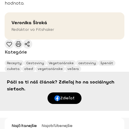
hodnota.
Veronika
Široká
Redaktor vo Fitshaker
Kategórie
Recepty
Cestoviny
Vegetariánske
cestoviny
špenát
cuketa
obed
vegetariánske
večera
Páči sa ti náš článok? Zdieľaj ho na sociálnych
sieťach.
Zdieľať
Najčítanejšie
Najobľúbenejšie