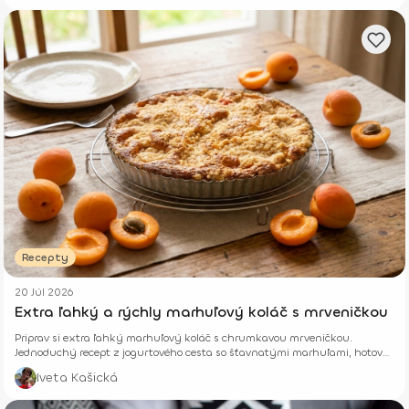
Recepty
20 Júl 2026
Extra ľahký a rýchly marhuľový koláč s mrveničkou
Priprav si extra ľahký marhuľový koláč s chrumkavou mrveničkou.
Jednoduchý recept z jogurtového cesta so šťavnatými marhuľami, hotový
z pár surovín.
Iveta Kašická