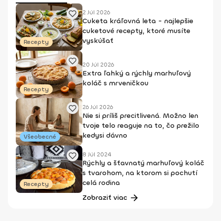
2 Júl 2026
Cuketa kráľovná leta - najlepšie
cuketové recepty, ktoré musíte
vyskúšať
Recepty
20 Júl 2026
Extra ľahký a rýchly marhuľový
koláč s mrveničkou
Recepty
26 Júl 2026
Nie si príliš precitlivená. Možno len
tvoje telo reaguje na to, čo prežilo
kedysi dávno
Všeobecné
8 Júl 2024
Rýchly a šťavnatý marhuľový koláč
s tvarohom, na ktorom si pochutí
celá rodina
Recepty
Zobraziť viac