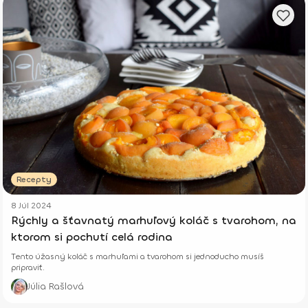
Recepty
8 Júl 2024
Rýchly a šťavnatý marhuľový koláč s tvarohom, na
ktorom si pochutí celá rodina
Tento úžasný koláč s marhuľami a tvarohom si jednoducho musíš
pripraviť.
Júlia Rašlová