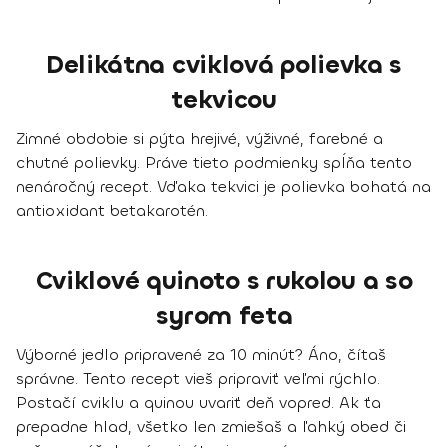
Delikátna cviklová polievka s
tekvicou
Zimné obdobie si pýta hrejivé, výživné, farebné a
chutné polievky. Práve tieto podmienky spĺňa tento
nenáročný recept. Vďaka tekvici je polievka bohatá na
antioxidant betakarotén.
Cviklové quinoto s rukolou a so
syrom feta
Výborné jedlo pripravené za 10 minút? Áno, čítaš
správne. Tento recept vieš pripraviť veľmi rýchlo.
Postačí cviklu a quinou uvariť deň vopred. Ak ťa
prepadne hlad, všetko len zmiešaš a ľahký obed či