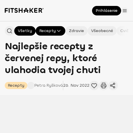
Prihlásenie
Všetky
Recepty
Zdravie
Všeobecné
Cvičen
Najlepšie recepty z
červenej repy, ktoré
ulahodia tvojej chuti
Recepty
Petra
Ryšková
26. Nov 2022