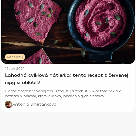
Recepty
12 Jan 2021
Lahodná cviklová nátierka: tento recept z červenej
repy si obľúbiš!
Hľadáš recept z červenej repy, ktorý by ti zachutil? A čo táto cviklová
nátierka s jablkom, ktorá je ľahká, lahodná a rýchlo hotová.
Antónia Smetanková