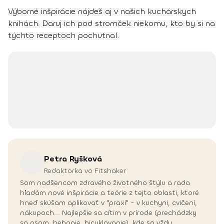
Výborné inšpirácie nájdeš aj v našich kuchárskych
knihách. Daruj ich pod stromček niekomu, kto by si na
týchto receptoch pochutnal.
Petra
Ryšková
Redaktorka vo Fitshaker
Som nadšencom zdravého životného štýlu a rada
hľadám nové inšpirácie a teórie z tejto oblasti, ktoré
hneď skúšam aplikovať v "praxi" - v kuchyni, cvičení,
nákupoch... Najlepšie sa cítim v prírode (prechádzky
so psom, behanie, bicyklovanie), kde sa vždy