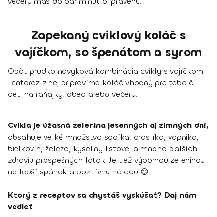
večeru máš do pár minút pripravenú.
Zapekaný cviklový koláč s
vajíčkom, so špenátom a syrom
Opäť prudko návyková kombinácia cvikly s vajíčkom.
Tentoraz z nej pripravíme koláč vhodný pre teba či
deti na raňajky, obed alebo večeru.
Cvikla je úžasná zelenina jesenných aj zimných dní,
obsahuje veľké množstvo sodíka, draslíka, vápnika,
bielkovín, železa, kyseliny listovej a mnoho ďalších
zdraviu prospešných látok. Je tiež výbornou zeleninou
na lepší spánok a pozitívnu náladu 😊.
Ktorý z receptov sa chystáš vyskúšať? Daj nám
vedieť