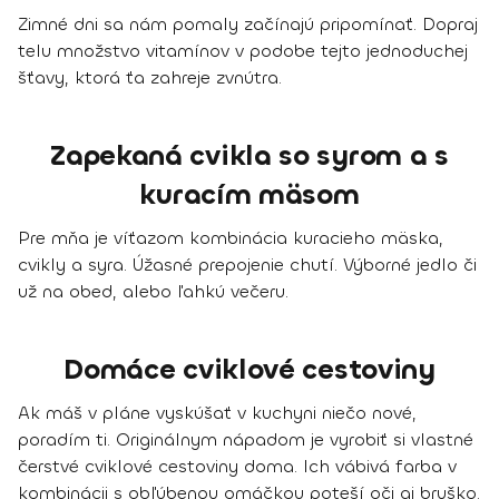
Zimné dni sa nám pomaly začínajú pripomínať. Dopraj
telu množstvo vitamínov v podobe tejto jednoduchej
šťavy, ktorá ťa zahreje zvnútra.
Zapekaná cvikla so syrom a s
kuracím mäsom
Pre mňa je víťazom kombinácia kuracieho mäska,
cvikly a syra. Úžasné prepojenie chutí. Výborné jedlo či
už na obed, alebo ľahkú večeru.
Domáce cviklové cestoviny
Ak máš v pláne vyskúšať v kuchyni niečo nové,
poradím ti. Originálnym nápadom je vyrobiť si vlastné
čerstvé cviklové cestoviny doma. Ich vábivá farba v
kombinácii s obľúbenou omáčkou poteší oči aj bruško.