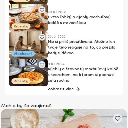
20 Júl 2026
Extra ľahký a rýchly marhuľový
koláč s mrveničkou
Recepty
26 Júl 2026
Nie si príliš precitlivená. Možno len
tvoje telo reaguje na to, čo prežilo
kedysi dávno
Všeobecné
8 Júl 2024
Rýchly a šťavnatý marhuľový koláč
s tvarohom, na ktorom si pochutí
celá rodina
Recepty
Zobraziť viac
Mohlo by ťa zaujímať