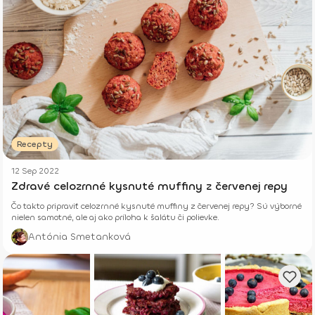
Recepty
12 Sep 2022
Zdravé celozrnné kysnuté muffiny z červenej repy
Čo takto pripraviť celozrnné kysnuté muffiny z červenej repy? Sú výborné
nielen samotné, ale aj ako príloha k šalátu či polievke.
Antónia Smetanková