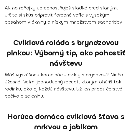
Ak na raňajky uprednostňuješ sladké pred slaným,
určite si skús pripraviť farebné vafle s vysokým
obsahom vlákniny a nízkym množstvom sacharidov.
Cviklová roláda s bryndzovou
plnkou: Výborný tip, ako pohostiť
návštevu
Máš vyskúšanú kombináciu cvikly s bryndzou? Niečo
úžasné! Veľmi jednoduchý recept, ktorým ohúriš tak
rodinku, ako aj každú návštevu. Už len pridať čerstvé
pečivo a zeleninu.
Horúca domáca cviklová šťava s
mrkvou a jablkom