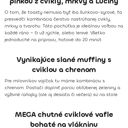
plnkou z cvikly, mrkvy a Lučiny
O tom, že toasty nemusia byť iba šunkovo-syrové, ťa
presvedčí kombinácia čerstvo nastrúhanej cvikly,
mrkvy a tvarohu. Táto pochúťka je ideálnou voľbou na
každé ráno – či už rýchle, alebo lenivé. Všetko
jednoduché na prípravu, hotové do 20 minút.
Vynikajúce slané muffiny s
cviklou a chrenom
Pre milovníkov vajíčok tu máme kombináciu s
chrenom. Postačí doplniť porciu obľúbenej zeleniny a
výživné raňajky (ale aj desiata či večera) sú na stole.
MEGA chutné cviklové vafle
bohaté na vlákninu