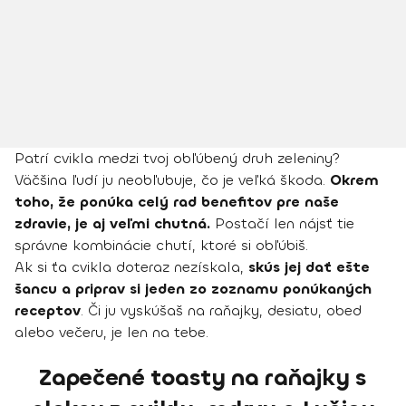
Patrí cvikla medzi tvoj obľúbený druh zeleniny?
Väčšina ľudí ju neobľubuje, čo je veľká škoda.
Okrem
toho, že ponúka celý rad benefitov pre naše
zdravie, je aj veľmi chutná.
Postačí len nájsť tie
správne kombinácie chutí, ktoré si obľúbiš.
Ak si ťa cvikla doteraz nezískala,
skús jej dať ešte
šancu a priprav si jeden zo zoznamu ponúkaných
receptov
. Či ju vyskúšaš na raňajky, desiatu, obed
alebo večeru, je len na tebe.
Zapečené toasty na raňajky s