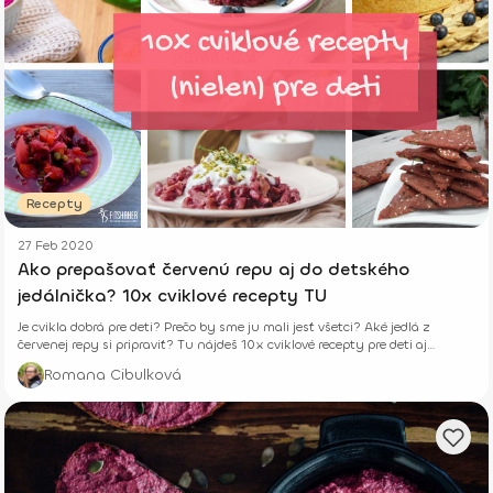
Recepty
27 Feb 2020
Ako prepašovať červenú repu aj do detského
jedálnička? 10x cviklové recepty TU
Je cvikla dobrá pre deti? Prečo by sme ju mali jesť všetci? Aké jedlá z
červenej repy si pripraviť? Tu nájdeš 10x cviklové recepty pre deti aj
dospelých
Romana Cibulková