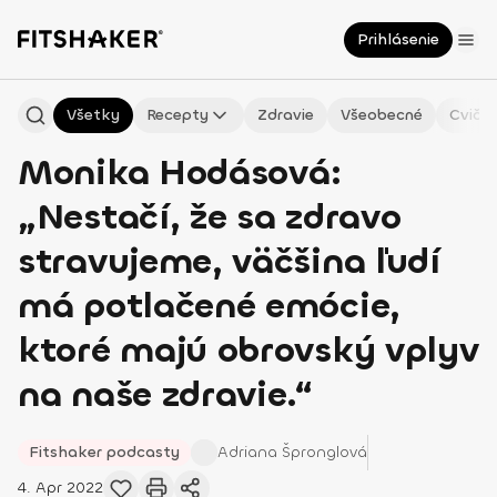
Prihlásenie
Všetky
Recepty
Zdravie
Všeobecné
Cvičen
Monika Hodásová:
„Nestačí, že sa zdravo
stravujeme, väčšina ľudí
má potlačené emócie,
ktoré majú obrovský vplyv
na naše zdravie.“
Fitshaker podcasty
Adriana
Špronglová
4. Apr 2022