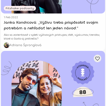
Fitshaker podcasty
1 Feb 2022
Janka Kondrcová: „Výživu treba prispôsobiť svojim
potrebám a nehľadať len jeden návod.“
Ako sa zorientovať v spleti výživových prístupov, diét, výskumov, trendov,
ktoré si často aj protirečia?
Adriana Špronglová