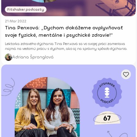
Fitshaker podcasty
21 Mar 2022
Tina Penxová: „Dychom dokážeme ovplyvňovať
svoje fyzické, mentálne i psychické zdravie!“
Lektorka zdravého dýchania Tina Penxová sa vo svojej práci zameriava
najmä na vedomú prácu s dychom, ako aj na správny spôsob dýchania.
Adriana Špronglová