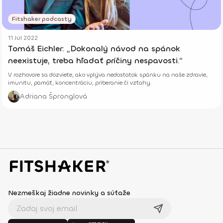
Fitshaker podcasty
11 Júl 2022
Tomáš Eichler: „Dokonalý návod na spánok
neexistuje, treba hľadať príčiny nespavosti.“
V rozhovore sa dozviete, ako vplýva nedostatok spánku na naše zdravie,
imunitu, pamäť, koncentráciu, priberanie či vzťahy.
Adriana Špronglová
Nezmeškaj žiadne novinky a súťaže