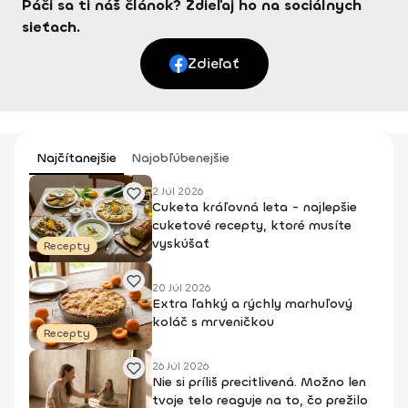
Páči sa ti náš článok? Zdieľaj ho na sociálnych
sieťach.
Zdieľať
Najčítanejšie
Najobľúbenejšie
2 Júl 2026
Cuketa kráľovná leta - najlepšie
cuketové recepty, ktoré musíte
vyskúšať
Recepty
20 Júl 2026
Extra ľahký a rýchly marhuľový
koláč s mrveničkou
Recepty
26 Júl 2026
Nie si príliš precitlivená. Možno len
tvoje telo reaguje na to, čo prežilo