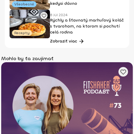
kedysi dávno
Všeobecné
8 Júl 2024
Rýchly a šťavnatý marhuľový koláč
s tvarohom, na ktorom si pochutí
celá rodina
Recepty
Zobraziť viac
Mohlo by ťa zaujímať