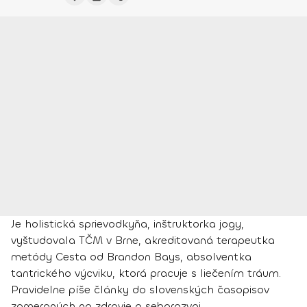
Je holistická sprievodkyňa, inštruktorka jogy,
vyštudovala TČM v Brne, akreditovaná terapeutka
metódy Cesta od Brandon Bays, absolventka
tantrického výcviku, ktorá pracuje s liečením tráum.
Pravidelne píše články do slovenských časopisov
zameraných na zdravie a sebarozvoj.