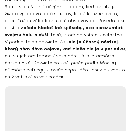
Sama si prešla náročným obdobím, keď kvalitu jej
života vyjadroval počet liekov, ktoré konzumovala, a
operačných zákrokov, ktoré absolvovala. Povedala si
dosť a
začala hľadať iné spôsoby, ako porozumieť
svojmu telu a duši
. Také, ktoré ho vnímajú celostne.
V podcaste sa dozviete, že t
elo je úžasný nástroj,
ktorý nám dáva najavo, keď niečo nie je v poriadku
,
ale v rýchlom tempe života nám táto informácia
často uniká. Dozviete sa tiež, prečo podľa Moniky
afirmácie nefungujú, prečo nepotláčať hnev a uznať a
prežívať akúkoľvek emóciu.