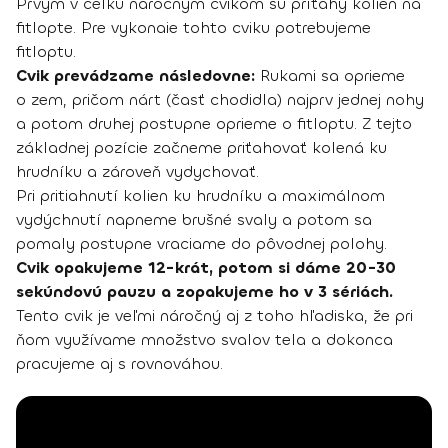
Prvým v celku náročným cvikom sú príťahy kolien na
fitlopte. Pre vykonaie tohto cviku potrebujeme
fitloptu.
Cvik prevádzame následovne:
Rukami sa oprieme
o zem, pričom nárt (časť chodidla) najprv jednej nohy
a potom druhej postupne oprieme o fitloptu. Z tejto
základnej pozície začneme priťahovať kolená ku
hrudníku a zároveň vydychovať.
Pri pritiahnutí kolien ku hrudníku a maximálnom
vydýchnutí napneme brušné svaly a potom sa
pomaly postupne vraciame do pôvodnej polohy.
Cvik opakujeme 12-krát, potom si dáme 20-30
sekúndovú pauzu a zopakujeme ho v 3 sériách.
Tento cvik je veľmi náročný aj z toho hľadiska, že pri
ňom využívame množstvo svalov tela a dokonca
pracujeme aj s rovnováhou.