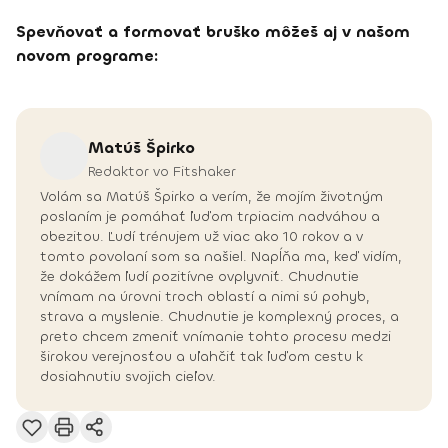
Spevňovať a formovať bruško môžeš aj v našom
novom programe:
Matúš
Špirko
Redaktor vo Fitshaker
Volám sa Matúš Špirko a verím, že mojím životným
poslaním je pomáhať ľuďom trpiacim nadváhou a
obezitou. Ľudí trénujem už viac ako 10 rokov a v
tomto povolaní som sa našiel. Napĺňa ma, keď vidím,
že dokážem ľudí pozitívne ovplyvniť. Chudnutie
vnímam na úrovni troch oblastí a nimi sú pohyb,
strava a myslenie. Chudnutie je komplexný proces, a
preto chcem zmeniť vnímanie tohto procesu medzi
širokou verejnosťou a uľahčiť tak ľuďom cestu k
dosiahnutiu svojich cieľov.