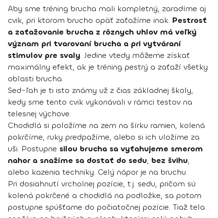
Aby sme tréning brucha mali kompletný, zaradíme aj
cvik, pri ktorom brucho opäť zaťažíme inak.
Pestrosť
a zaťažovanie brucha z rôznych uhlov má veľký
význam pri tvarovaní brucha a pri vytváraní
stimulov pre svaly
. Jedine vtedy môžeme získať
maximálny efekt, ak je tréning pestrý a zaťaží všetky
oblasti brucha.
Sed-ľah je ti isto známy už z čias základnej školy,
kedy sme tento cvik vykonávali v rámci testov na
telesnej výchove.
Chodidlá si položíme na zem na šírku ramien, kolená
pokrčíme, ruky predpažíme, alebo si ich uložíme za
uši. Postupne
silou brucha sa vyťahujeme smerom
nahor a snažíme sa dostať do sedu
,
bez švihu
,
alebo kazenia techniky. Celý nápor je na bruchu.
Pri dosiahnutí vrcholnej pozície, t.j. sedu, pričom sú
kolená pokrčené a chodidlá na podložke, sa potom
postupne spúšťame do počiatočnej pozície. Tiaž tela