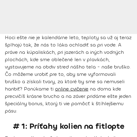
Hoci ešte nie je kalendárne leto, teploty sa už aj teraz
šplhajú tak, že nás to láka ochladiť sa pri vode. A
práve na kúpaliskách, pri jazerách a iných vodných
plochách, kde sme oblečené len v plavkách,
vystavujeme na obdiv stred nášho tela - naše bruško.
Čo môžeme urobiť pre to, aby sme vyformovali
bruško a získali tvary, za ktoré by sme sa nemuseli
hanbiť? Ponúkame ti
online cvičenie
na doma kde
precvičíš krásne brucho a na záver pridáme ešte jeden
špeciálny bonus, ktorý ti vie pomôcť k štíhlejšiemu
pásu.
# 1: Príťahy kolien na fitlopte