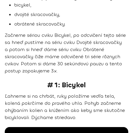
bicykel,
dvojité skracovačky,
obrátené skracovačky.
Začneme sériou cviku Bicykel, po odcvičení tejto série
sa hneď pustíme na sériu cviku Dvojité skracovačky
a potom si hneď dáme sériu cviku Obrátené
skracovačky čiže máme odcvičené tri série rôznych
cvikov. Potom si dáme 30 sekúndovú pauzu a tento
postup zopakujeme 3x.
# 1: Bicykel
Ľahneme si na chrbát, ruky položíme vedľa tela,
kolená pokrčíme do pravého uhla. Pohyb začneme
ohýbaním kolien a krúžením ako keby sme skutočne
bicyklovali. Dýchame striedavo.