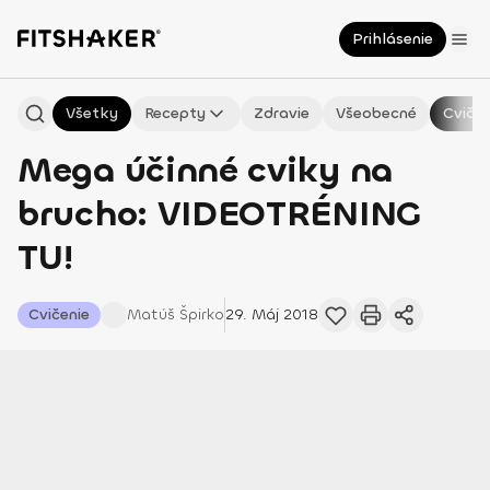
Prihlásenie
Všetky
Recepty
Zdravie
Všeobecné
Cvičen
Mega účinné cviky na
brucho: VIDEOTRÉNING
TU!
Cvičenie
Matúš
Špirko
29. Máj 2018