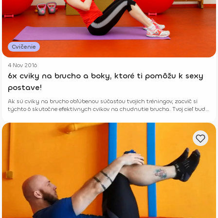
Cvičenie
4 Nov 2016
6x cviky na brucho a boky, ktoré ti pomôžu k sexy
postave!
Ak sú cviky na brucho obľúbenou súčasťou tvojich tréningov, zacvič si
týchto 6 skutočne efektívnych cvikov na chudnutie brucha. Tvoj cieľ bude
opäť bližšie.