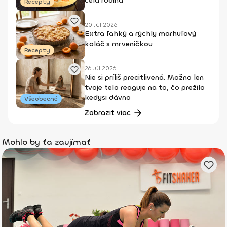
celá rodina
Recepty
20 Júl 2026
Extra ľahký a rýchly marhuľový
koláč s mrveničkou
Recepty
26 Júl 2026
Nie si príliš precitlivená. Možno len
tvoje telo reaguje na to, čo prežilo
kedysi dávno
Všeobecné
Zobraziť viac
Mohlo by ťa zaujímať