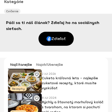
Kategórie
Cvičenie
Páči sa ti náš článok? Zdieľaj ho na sociálnych
sieťach.
Zdieľať
Najčítanejšie
Najobľúbenejšie
2 Júl 2026
Cuketa kráľovná leta - najlepšie
cuketové recepty, ktoré musíte
vyskúšať
Recepty
8 Júl 2024
Rýchly a šťavnatý marhuľový koláč
s tvarohom, na ktorom si pochutí