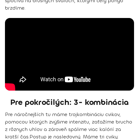
spočíva na brušných svaloch, ktorými celý pohyb
brzdíme.
Pre pokročilých: 3- kombinácia
Pre náročnejších tu máme trojkombináciu cvikov,
pomocou ktorých zvýšime intenzitu, zaťažíme brucho
z rôznych uhlov a zároveň
spálime viac kalórií za
kratší čas.
Postup je nasledovný. Máme tri cviky: