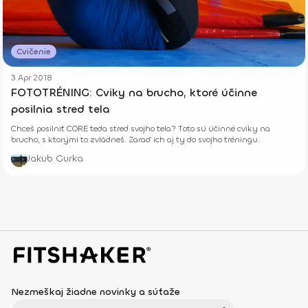
Cvičenie
3 Apr 2018
FOTOTRÉNING: Cviky na brucho, ktoré účinne
posilnia stred tela
Chceš posilniť CORE teda stred svojho tela? Toto sú účinné cviky na
brucho, s ktorými to zvládneš. Zaraď ich aj ty do svojho tréningu.
Jakub Gurka
Nezmeškaj žiadne novinky a súťaže