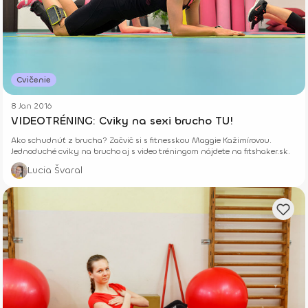
Cvičenie
8 Jan 2016
VIDEOTRÉNING: Cviky na sexi brucho TU!
Ako schudnúť z brucha? Začvič si s fitnesskou Maggie Kažimírovou.
Jednoduché cviky na brucho aj s video tréningom nájdete na fitshaker.sk.
Lucia Švaral