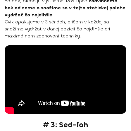
na bok, alebo ju vystrieme. Postupne
zodvihneme
bok od zeme a snažíme sa v tejto statickej polohe
vydržať čo najdlhšie
.
Cvik opakujeme v 3 sériách, pričom v každej sa
snažíme vydržať v danej pozícií čo najdlhšie pri
maximálnom zachovaní techniky.
# 3: Sed-ľah