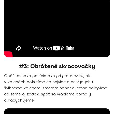
#3: Obrátené skracovačky
Opäť rovnaká pozícia ako pri prom cviku, ale
v kolenách pokrčíme čo najviac a pri výdychu
švihneme kolenami smerom nahor a jemne odlepíme
od zeme aj zadok, späť sa vraciame pomaly
a nadychujeme.