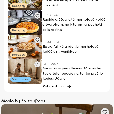
cuketové recepty, ktoré musíte
vyskúšať
Recepty
8 Júl 2024
Rýchly a šťavnatý marhuľový koláč
s tvarohom, na ktorom si pochutí
celá rodina
Recepty
20 Júl 2026
Extra ľahký a rýchly marhuľový
koláč s mrveničkou
Recepty
26 Júl 2026
Nie si príliš precitlivená. Možno len
tvoje telo reaguje na to, čo prežilo
kedysi dávno
Všeobecné
Zobraziť viac
Mohlo by ťa zaujímať