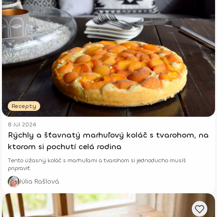
Recepty
8 Júl 2024
Rýchly a šťavnatý marhuľový koláč s tvarohom, na
ktorom si pochutí celá rodina
Tento úžasný koláč s marhuľami a tvarohom si jednoducho musíš
pripraviť.
Júlia Rašlová