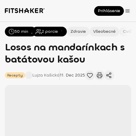
Prihlásenie
50 min
Všetky
Recepty
2
porcie
Zdravie
Všeobecné
Cvičen
Losos na mandarínkach s
batátovou kašou
Lujza
Kašická
11. Dec 2025
Recepty