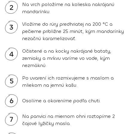
Na vrch položíme na kolieska nakrájanú
2
mandarínku.
Vložíme do rúry predhriatej na 200 °C a
3
pečieme približne 25 minút, kým mandarínky
nezačnú karamelizovať.
Očistené a na kocky nakrájané bataty,
4
zemiaky a mrkvu varíme vo vode, kým
nezmäknú.
Po uvarení ich rozmixujeme s maslom a
5
mliekom na jemnú kašu.
6
Osolíme a okoreníme podľa chuti.
Na panvici na miernom ohni roztopíme 2
7
čajové lyžičky masla.