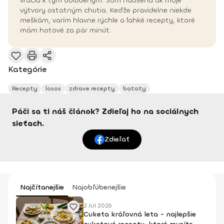
vracia k tým obľúbeným. Som nadšená ak moje
výtvory ostatným chutia. Keďže pravidelne niekde
meškám, varím hlavne rýchle a ľahké recepty, ktoré
mám hotové za pár minút.
Kategórie
Recepty
losos
zdrave recepty
bataty
Páči sa ti náš článok? Zdieľaj ho na sociálnych
sieťach.
Zdieľať
Najčítanejšie
Najobľúbenejšie
2 Júl 2026
Cuketa kráľovná leta - najlepšie