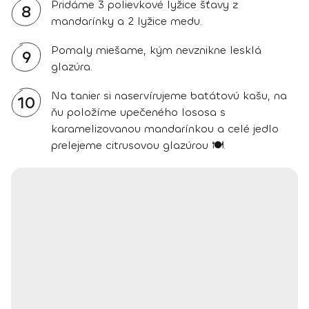
Pridáme 3 polievkové lyžice šťavy z
8
mandarínky a 2 lyžice medu.
Pomaly miešame, kým nevznikne lesklá
9
glazúra.
Na tanier si naservírujeme batátovú kašu, na
10
ňu položíme upečeného lososa s
karamelizovanou mandarínkou a celé jedlo
prelejeme citrusovou glazúrou 🍽️.