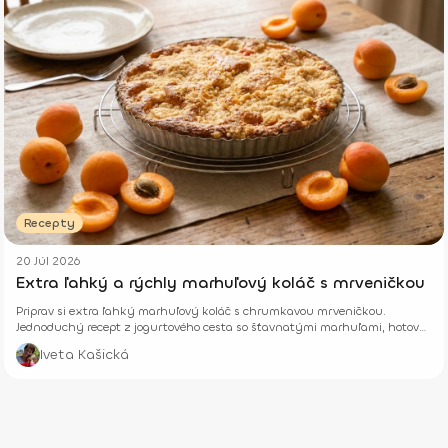
Recepty
20 Júl 2026
Extra ľahký a rýchly marhuľový koláč s mrveničkou
Priprav si extra ľahký marhuľový koláč s chrumkavou mrveničkou.
Jednoduchý recept z jogurtového cesta so šťavnatými marhuľami, hotový
z pár surovín.
Iveta Kašická