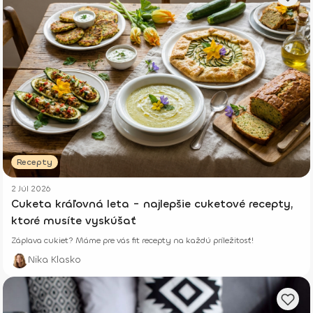
Recepty
2 Júl 2026
Cuketa kráľovná leta - najlepšie cuketové recepty,
ktoré musíte vyskúšať
Záplava cukiet? Máme pre vás fit recepty na každú príležitosť!
Nika Klasko