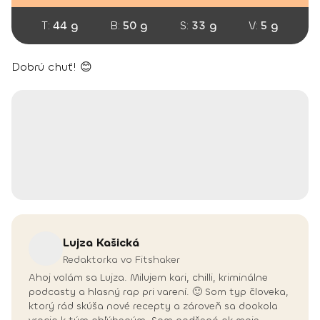
T:
44 g
B:
50 g
S:
33 g
V:
5 g
Dobrú chuť! 😊
Lujza
Kašická
Redaktorka vo Fitshaker
Ahoj volám sa Lujza. Milujem kari, chilli, kriminálne
podcasty a hlasný rap pri varení. 🙂 Som typ človeka,
ktorý rád skúša nové recepty a zároveň sa dookola