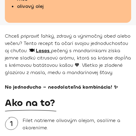
olivový olej
Chceš pripraviť ľahký, zdravý a výnimočný obed alebo
večeru? Tento recept ťa očarí svojou jednoduchosťou
aj chuťou.
🍽️
Losos
pečený s mandarínkami získa
jemne sladkú citrusovú arómu, ktorá sa krásne dopĺňa
s krémovou batátovou kašou 🧡. Všetko je zladené
glazúrou z masla, medu a mandarínovej šťavy.
No jednoducho – neodolateľná kombinácia! ✨
Ako na to?
Filet natrieme olivovým olejom, osolíme a
1
okoreníme.