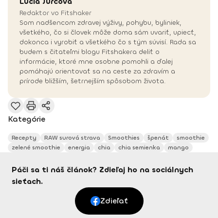
Lucia
Jurčová
Redaktor vo Fitshaker
Som nadšencom zdravej výživy, pohybu, byliniek,
všetkého, čo si človek môže doma sám uvariť, upiecť,
dokonca i vyrobiť a všetkého čo s tým súvisí. Rada sa
budem s čitateľmi blogu Fitshakera deliť o
informácie, ktoré mne osobne pomohli a ďalej
pomáhajú orientovať sa na ceste za zdravím a
prírode bližším, šetrnejším spôsobom života.
Kategórie
Recepty
RAW surová strava
Smoothies
špenát
smoothie
zelené smoothie
energia
chia
chia semienka
mango
Páči sa ti náš článok? Zdieľaj ho na sociálnych
sieťach.
Zdieľať