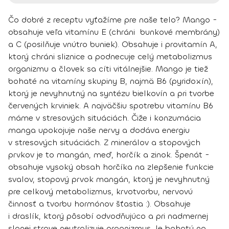
Čo dobré z receptu vyťažíme pre naše telo?
Mango
-
obsahuje veľa vitamínu E (chráni bunkové membrány)
a C (posilňuje vnútro buniek). Obsahuje i provitamín A,
ktorý chráni sliznice a
podnecuje celý metabolizmus
organizm
u a človek sa cíti vitálnejšie. Mango je tiež
bohaté na vitamíny skupiny B, najmä B6 (pyridoxín),
ktorý je nevyhnutný na syntézu bielkovín a pri tvorbe
červených krviniek. A najväčšiu spotrebu vitamínu B6
máme v stresových situáciách. Čiže i konzumácia
manga
upokojuje naše nervy
a dodáva energiu
v stresových situáciách. Z minerálov a stopových
prvkov je to mangán, meď, horčík a zinok.
Špenát
-
obsahuje vysoký obsah horčíka na
zlepšenie funkcie
svalov
, stopový prvok mangán, ktorý je nevyhnutný
pre celkový metabolizmus, krvotvorbu, nervovú
činnosť a
tvorbu hormónov šťastia
:). Obsahuje
i draslík, ktorý pôsobí odvodňujúco a pri nadmernej
slanej strave neutralizuje organizmus. Je bohatý na