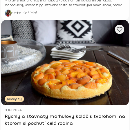
Priprav si extra ľahký marhuľový koláč s chrumkavou mrveničkou.
Jednoduchý recept z jogurtového cesta so šťavnatými marhuľami, hotový
z pár surovín.
Iveta Kašická
Recepty
8 Júl 2024
Rýchly a šťavnatý marhuľový koláč s tvarohom, na
ktorom si pochutí celá rodina