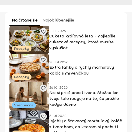
Najčítanejšie
Najobľúbenejšie
2 Júl 2026
Cuketa kráľovná leta - najlepšie
cuketové recepty, ktoré musíte
vyskúšať
Recepty
20 Júl 2026
Extra ľahký a rýchly marhuľový
koláč s mrveničkou
Recepty
26 Júl 2026
Nie si príliš precitlivená. Možno len
tvoje telo reaguje na to, čo prežilo
kedysi dávno
Všeobecné
8 Júl 2024
Rýchly a šťavnatý marhuľový koláč
s tvarohom, na ktorom si pochutí