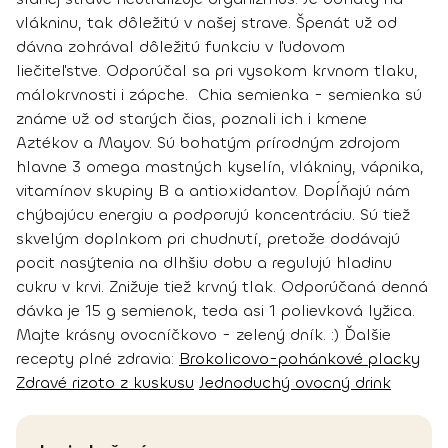
vlákninu
, tak dôležitú v našej strave. Špenát už od
dávna zohrával dôležitú funkciu v ľudovom
liečiteľstve. Odporúčal sa pri vysokom krvnom tlaku,
málokrvnosti i zápche.
Chia semienka
- semienka sú
známe už od starých čias, poznali ich i kmene
Aztékov a Mayov. Sú bohatým prírodným
zdrojom
hlavne 3 omega mastných kyselín
, vlákniny, vápnika,
vitamínov skupiny B a antioxidantov. Dopĺňajú nám
chýbajúcu energiu a
podporujú koncentráciu
. Sú tiež
skvelým doplnkom pri chudnutí, pretože dodávajú
pocit nasýtenia na dlhšiu dobu a regulujú hladinu
cukru v krvi. Znižuje tiež krvný tlak. Odporúčaná denná
dávka je 15 g semienok, teda asi 1 polievková lyžica.
Majte krásny ovocníčkovo - zelený dník. :)
Ďalšie
recepty plné zdravia:
Brokolicovo-pohánkové placky
Zdravé rizoto z kuskusu
Jednoduchý ovocný drink