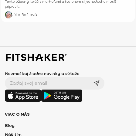
Tento úžasný koláč s marhuľami a tvarohom si jednoducho musíš
pripraviť.
Júlia Rašlová
Nezmeškaj žiadne novinky a súťaže
VIAC O NÁS
Blog
Náš tím