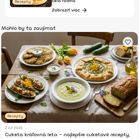
celá rodina
Recepty
Zobraziť viac
Mohlo by ťa zaujímať
Recepty
2 Júl 2026
Cuketa kráľovná leta - najlepšie cuketové recepty,