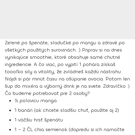
Zelené po špenáte, sladučké po mangu a zdravé po
všetkých použitých surovinách. :) Priprav si na dnes
vynikajúce smoothie, ktoré obsahuje samé chutné
ingrediencie. A čo viac, po vypití 1 pohára získaš
toooľko sily a vitality, že zvládneš každú nástrahu.
Nájdi si pár minút času na ošúpanie ovocia. Potom len
šup do mixéra a výborný drink je na svete. Zdravíčko :)
Čo budeme potrebovať pre 2 osoby?
½ polovicu manga
1 banán (ak chcete sladšiu chuť, použite aj 2)
1 väčšiu hrsť špenátu
1 – 2 ČL chia semienok (dopredu si ich namočte