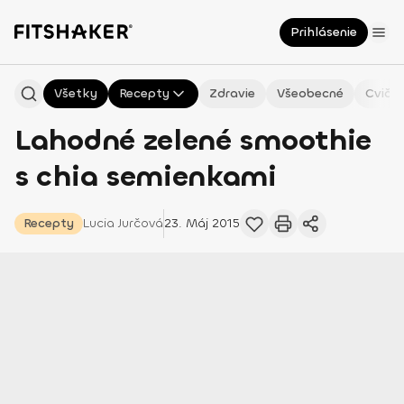
Prihlásenie
Všetky
Recepty
Zdravie
Všeobecné
Cvičen
Lahodné zelené smoothie
s chia semienkami
Recepty
Lucia
Jurčová
23. Máj 2015