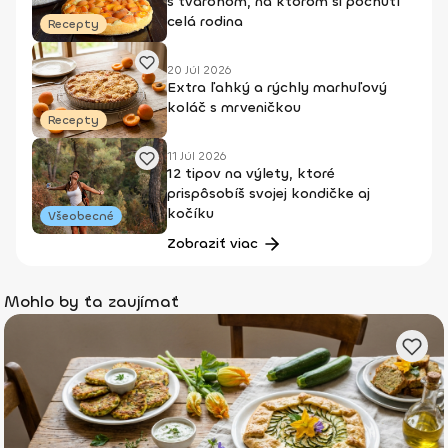
s tvarohom, na ktorom si pochutí
celá rodina
Recepty
20 Júl 2026
Extra ľahký a rýchly marhuľový
koláč s mrveničkou
Recepty
11 Júl 2026
12 tipov na výlety, ktoré
prispôsobíš svojej kondičke aj
kočíku
Všeobecné
Zobraziť viac
Mohlo by ťa zaujímať