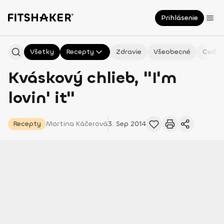
Prihlásenie
Všetky
Recepty
Zdravie
Všeobecné
Cvičen
Kváskový chlieb, "I'm
lovin' it"
Recepty
Martina
Káčerová
3. Sep 2014