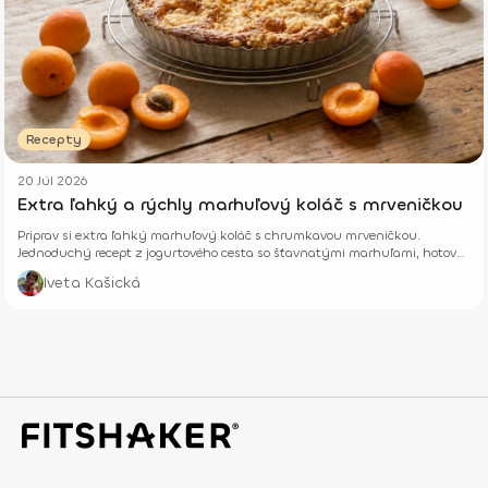
Recepty
20 Júl 2026
Extra ľahký a rýchly marhuľový koláč s mrveničkou
Priprav si extra ľahký marhuľový koláč s chrumkavou mrveničkou.
Jednoduchý recept z jogurtového cesta so šťavnatými marhuľami, hotový
z pár surovín.
Iveta Kašická