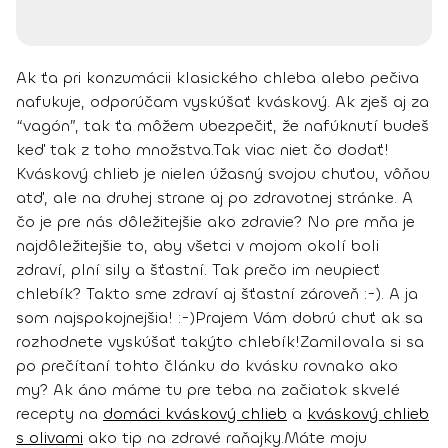
Ak ťa pri konzumácii klasického chleba alebo pečiva
nafukuje, odporúčam vyskúšať kváskový. Ak zješ aj za
“vagón”, tak ťa môžem ubezpečiť, že nafúknutí budeš
keď tak z toho množstva.
Tak viac niet čo dodať!
Kváskový chlieb je nielen úžasný svojou chuťou, vôňou
atď, ale na druhej strane aj po zdravotnej stránke. A
čo je pre nás dôležitejšie ako zdravie? No pre mňa je
najdôležitejšie to, aby všetci v mojom okolí boli
zdraví, plní sily a šťastní. Tak prečo im neupiecť
chlebík? Takto sme zdraví aj šťastní zároveň :-). A ja
som najspokojnejšia! :-)
Prajem Vám dobrú chuť ak sa
rozhodnete vyskúšať takýto chlebík!
Zamilovala si sa
po prečítaní tohto článku do kvásku rovnako ako
my? Ak áno máme tu pre teba na začiatok skvelé
recepty na
domáci kváskový chlieb
a
kváskový chlieb
s olivami
ako tip na zdravé raňajky.
Máte moju