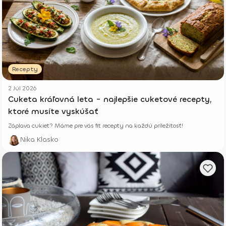
Recepty
2 Júl 2026
Cuketa kráľovná leta - najlepšie cuketové recepty,
ktoré musíte vyskúšať
Záplava cukiet? Máme pre vás fit recepty na každú príležitosť!
Nika Klasko