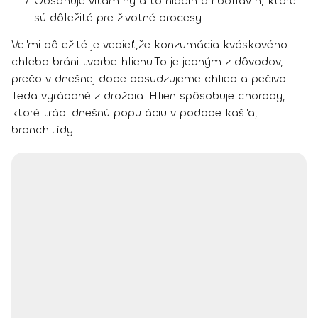
Obsahuje vitamíny a to niacín a riboflavín, ktoré
sú dôležité pre životné procesy.
Veľmi dôležité je vedieť,že konzumácia kváskového
chleba bráni tvorbe hlienu.To je jedným z dôvodov,
prečo v dnešnej dobe odsudzujeme chlieb a pečivo.
Teda vyrábané z droždia. Hlien spôsobuje choroby,
ktoré trápi dnešnú populáciu v podobe kašľa,
bronchitídy.