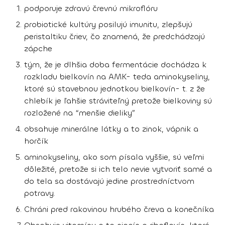
podporuje zdravú črevnú mikroflóru
probiotické kultúry posilujú imunitu, zlepšujú
peristaltiku čriev, čo znamená, že predchádzajú
zápche
tým, že je dlhšia doba fermentácie dochádza k
rozkladu bielkovín na AMK- teda aminokyseliny,
ktoré sú stavebnou jednotkou bielkovín- t. z že
chlebík je ľahšie stráviteľný pretože bielkoviny sú
rozložené na “menšie dieliky”
obsahuje minerálne látky a to zinok, vápnik a
horčík
aminokyseliny, ako som písala vyššie, sú veľmi
dôležité, pretože si ich telo nevie vytvoriť samé a
do tela sa dostávajú jedine prostredníctvom
potravy.
Chráni pred rakovinou hrubého čreva a konečníka