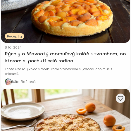
Recepty
8 Júl 2024
Rýchly a šťavnatý marhuľový koláč s tvarohom, na
ktorom si pochutí celá rodina
Tento úžasný koláč s marhuľami a tvarohom si jednoducho musíš
pripraviť.
Júlia Rašlová