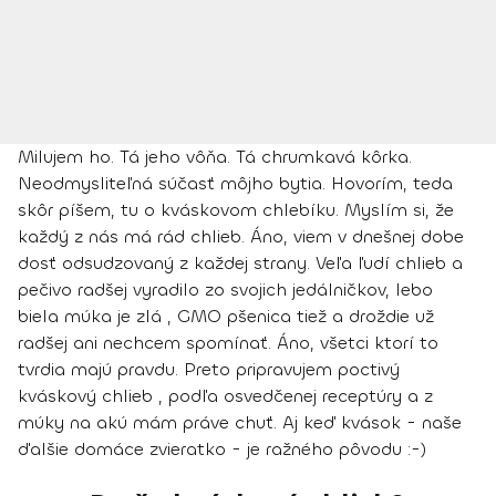
Milujem ho. Tá jeho vôňa. Tá chrumkavá kôrka.
Neodmysliteľná súčasť môjho bytia. Hovorím, teda
skôr píšem, tu o kváskovom chlebíku. Myslím si, že
každý z nás má rád chlieb. Áno, viem v dnešnej dobe
dosť odsudzovaný z každej strany. Veľa ľudí chlieb a
pečivo radšej vyradilo zo svojich jedálničkov, lebo
biela múka je zlá , GMO pšenica tiež a droždie už
radšej ani nechcem spomínať. Áno, všetci ktorí to
tvrdia majú pravdu. Preto pripravujem poctivý
kváskový chlieb , podľa osvedčenej receptúry a z
múky na akú mám práve chuť. Aj keď kvások - naše
ďalšie domáce zvieratko - je ražného pôvodu :-)