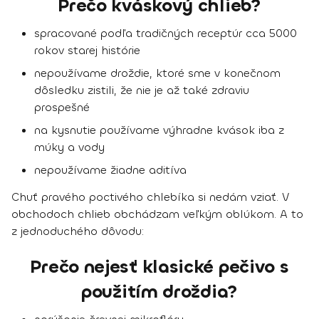
Prečo kváskový chlieb?
spracované podľa tradičných receptúr cca 5000
rokov starej histórie
nepoužívame droždie, ktoré sme v konečnom
dôsledku zistili, že nie je až také zdraviu
prospešné
na kysnutie používame výhradne kvások iba z
múky a vody
nepoužívame žiadne aditíva
Chuť pravého poctivého chlebíka si nedám vziať. V
obchodoch chlieb obchádzam veľkým oblúkom. A to
z jednoduchého dôvodu:
Prečo nejesť klasické pečivo s
použitím droždia?