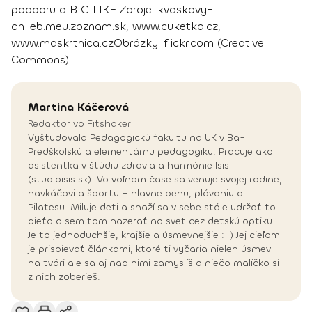
podporu a BIG LIKE!
Zdroje:
kvaskovy-
chlieb.meu.zoznam.sk, www.cuketka.cz,
www.maskrtnica.cz
Obrázky: flickr.com (Creative
Commons)
Martina
Káčerová
Redaktor vo Fitshaker
Vyštudovala Pedagogickú fakultu na UK v Ba-
Predškolskú a elementárnu pedagogiku. Pracuje ako
asistentka v štúdiu zdravia a harmónie Isis
(studioisis.sk). Vo voľnom čase sa venuje svojej rodine,
havkáčovi a športu – hlavne behu, plávaniu a
Pilatesu. Miluje deti a snaží sa v sebe stále udržať to
dieťa a sem tam nazerať na svet cez detskú optiku.
Je to jednoduchšie, krajšie a úsmevnejšie :-) Jej cieľom
je prispievať článkami, ktoré ti vyčaria nielen úsmev
na tvári ale sa aj nad nimi zamyslíš a niečo malíčko si
z nich zoberieš.