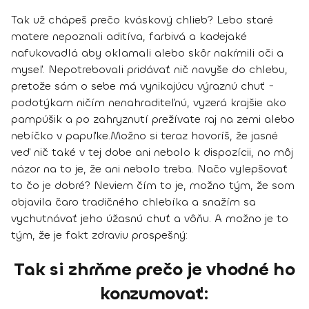
Tak už chápeš prečo kváskový chlieb?
Lebo staré
matere nepoznali aditíva, farbivá a kadejaké
nafukovadlá aby oklamali alebo skôr nakŕmili oči a
myseľ. Nepotrebovali pridávať nič navyše do chlebu,
pretože sám o sebe má vynikajúcu výraznú chuť -
podotýkam ničím nenahraditeľnú, vyzerá krajšie ako
pampúšik a po zahryznutí prežívate raj na zemi alebo
nebíčko v papuľke.
Možno si teraz hovoríš, že jasné
veď nič také v tej dobe ani nebolo k dispozícii, no môj
názor na to je, že ani nebolo treba. Načo vylepšovať
to čo je dobré? Neviem čím to je, možno tým, že som
objavila čaro tradičného chlebíka a snažím sa
vychutnávať jeho úžasnú chuť a vôňu. A možno je to
tým, že je fakt zdraviu prospešný:
Tak si zhrňme prečo je vhodné ho
konzumovať: