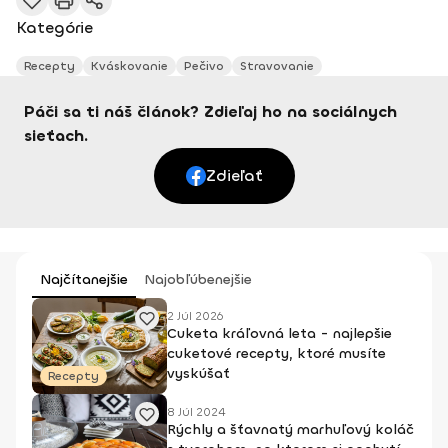
Kategórie
Recepty
Kváskovanie
Pečivo
Stravovanie
Páči sa ti náš článok? Zdieľaj ho na sociálnych
sieťach.
Zdieľať
Najčítanejšie
Najobľúbenejšie
2 Júl 2026
Cuketa kráľovná leta - najlepšie
cuketové recepty, ktoré musíte
vyskúšať
Recepty
8 Júl 2024
Rýchly a šťavnatý marhuľový koláč