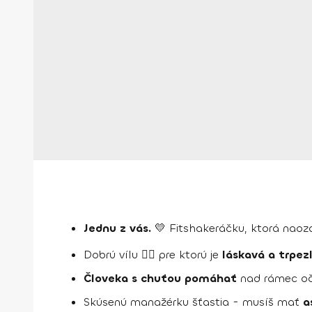
Jednu z vás.
💛 Fitshakeráčku, ktorá naozaj
Dobrú vílu 🧚‍♀️ pre ktorú je
láskavá a trpez
Človeka s chuťou pomáhať
nad rámec oča
Skúsenú manažérku šťastia - musíš mať
a