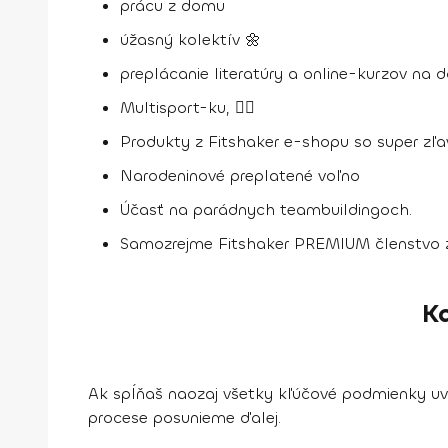
prácu z domu
úžasný kolektív 🌼
preplácanie literatúry a online-kurzov na
Multisport-ku, 🏋️‍♀️
Produkty z Fitshaker e-shopu so super zľav
Narodeninové preplatené voľno
Účasť na parádnych teambuildingoch.
Samozrejme Fitshaker PREMIUM členstvo 
Ka
Ak spĺňaš naozaj všetky kľúčové podmienky uv
procese posunieme ďalej.