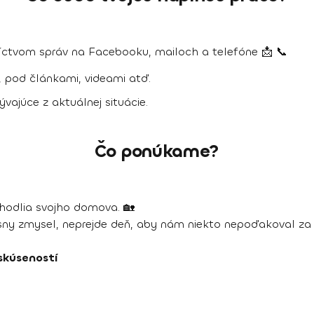
íctvom správ na Facebooku, mailoch a telefóne 📩 📞
pod článkami, videami atď.
vajúce z aktuálnej situácie.
Čo ponúkame?
ohodlia svojho domova. 🏡
ny zmysel, neprejde deň, aby nám niekto nepoďakoval za 
skúseností