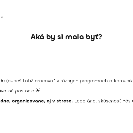
mu
Aká by si mala byť?
du (budeš totiž pracovať v rôznych programoch a komunik
votné poslanie 🌟
e, organizovane, aj v strese.
Lebo áno, skúsenosť nás u