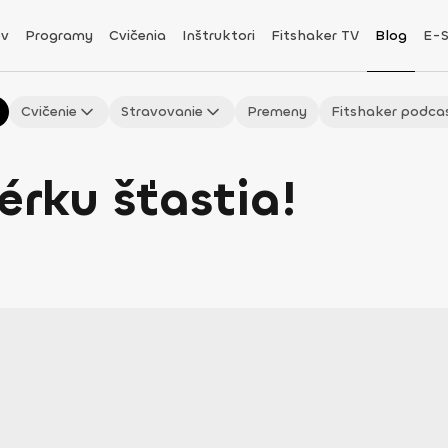
v
Programy
Cvičenia
Inštruktori
Fitshaker TV
Blog
E-
Cvičenie
Stravovanie
Premeny
Fitshaker podca
rku šťastia!