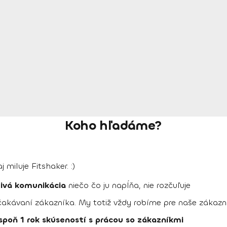
Koho hľadáme?
 miluje Fitshaker. :)
livá komunikácia
niečo čo ju napĺňa, nie rozčuľuje
kávaní zákazníka. My totiž vždy robíme pre naše zákazn
spoň 1 rok skúseností s prácou so zákazníkmi