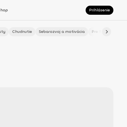
Shop
Prihlásenie
sty
Chudnutie
Sebarozvoj a motivácia
Pre fitmaminky