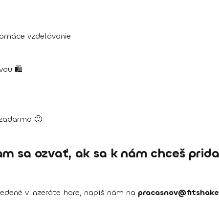
 domáce vzdelávanie
ou 🛍️
zadarmo 🙂
m sa ozvať, ak sa k nám chceš prid
edené v inzeráte hore, napíš nám na
pracasnov@fitshaker