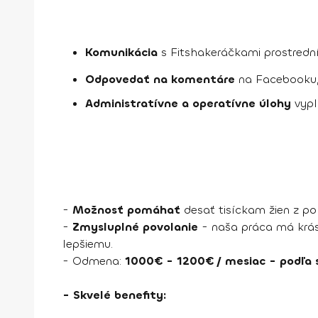
Komunikácia
s Fitshakeráčkami prostredn
Odpovedať na komentáre
na Facebooku, 
Administratívne a operatívne úlohy
vyplý
-
Možnosť pomáhať
desať tisíckam žien z p
-
Zmysluplné povolanie
- naša práca má krás
lepšiemu.
- Odmena:
1000€ - 1200€ / mesiac - podľa 
- Skvelé benefity: