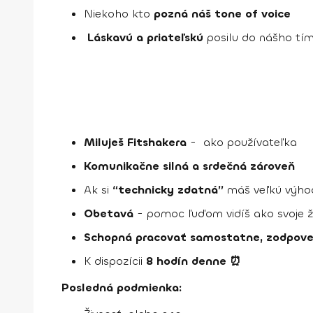
Niekoho kto
pozná náš tone of voice
Láskavú a priateľskú
posilu do nášho tí
Miluješ Fitshakera
- ako používateľka
Komunikačne silná a srdečná zároveň
Ak si
“technicky zdatná”
máš veľkú výho
Obetavá
- pomoc ľuďom vidíš ako svoje ži
Schopná pracovať samostatne, zodpovedn
K dispozícii
8 hodín denne ⏰
Posledná podmienka: