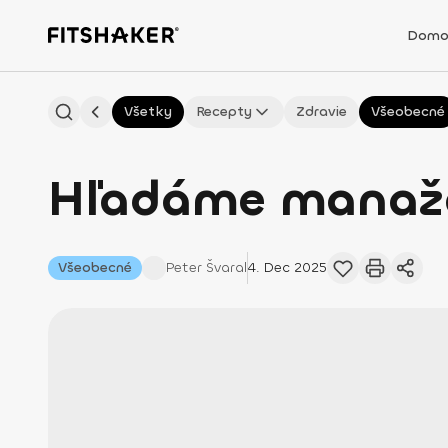
Domo
Všetky
Recepty
Zdravie
Všeobecné
Hľadáme manažé
Všeobecné
Peter
Švaral
4. Dec 2025