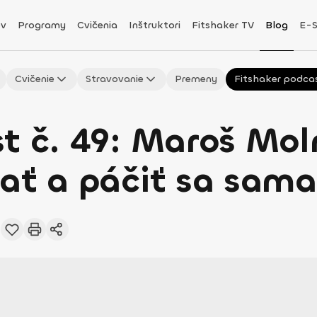
v
Programy
Cvičenia
Inštruktori
Fitshaker TV
Blog
E-
Cvičenie
Stravovanie
Premeny
Fitshaker podca
t č. 49: Maroš Mol
ať a páčiť sa sama
1