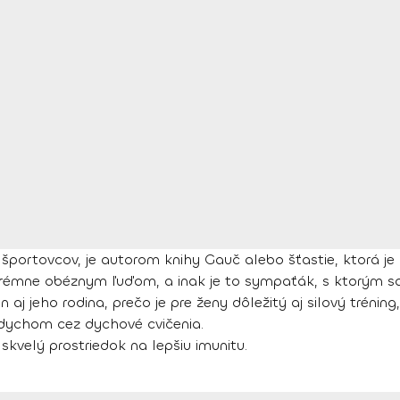
športovcov, je autorom knihy Gauč alebo šťastie, ktorá je
rémne obéznym ľuďom, a inak je to sympaťák, s ktorým sa 
 aj jeho rodina, prečo je pre ženy dôležitý aj silový tréning
dychom cez dychové cvičenia.
kvelý prostriedok na lepšiu imunitu.