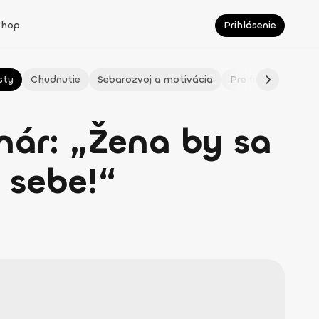
Shop
Prihlásenie
sty
Chudnutie
Sebarozvoj a motivácia
Pre fitmaminky
nár: „Žena by sa
 sebe!“