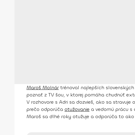
Maroš Molnár
trénoval najlepších slovenských 
poznať z TV šou, v ktorej pomáha chudnúť ext
V rozhovore s Adri sa dozvieš, ako sa stravuje on
prečo odporúča
otužovanie
a vedomú prácu s 
Maroš sa dlhé roky otužuje a odporúča to ako s