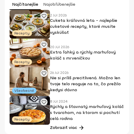
Najčítanejšie
Najobľúbenejšie
2 Júl 2026
Cuketa kráľovná leta - najlepšie
cuketové recepty, ktoré musíte
vyskúšať
Recepty
20 Júl 2026
Extra ľahký a rýchly marhuľový
koláč s mrveničkou
Recepty
26 Júl 2026
Nie si príliš precitlivená. Možno len
tvoje telo reaguje na to, čo prežilo
kedysi dávno
Všeobecné
8 Júl 2024
Rýchly a šťavnatý marhuľový koláč
s tvarohom, na ktorom si pochutí
celá rodina
Recepty
Zobraziť viac