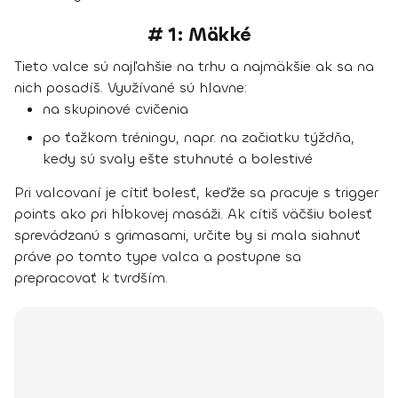
# 1: Mäkké
Tieto valce sú najľahšie na trhu a najmäkšie ak sa na
nich posadíš. Využívané sú hlavne:
na skupinové cvičenia
po ťažkom tréningu, napr. na začiatku týždňa,
kedy sú svaly ešte stuhnuté a bolestivé
Pri valcovaní je cítiť bolesť, keďže sa pracuje s trigger
points ako pri hĺbkovej masáži. Ak cítiš väčšiu bolesť
sprevádzanú s grimasami, určite by si mala siahnuť
práve po tomto type valca a postupne sa
prepracovať k tvrdším.