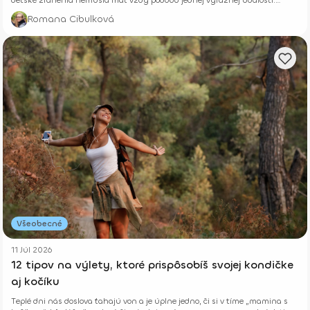
Niekedy rastú potichu.
Romana Cibulková
Všeobecné
11 Júl 2026
12 tipov na výlety, ktoré prispôsobíš svojej kondičke
aj kočíku
Teplé dni nás doslova ťahajú von a je úplne jedno, či si v tíme „mamina s