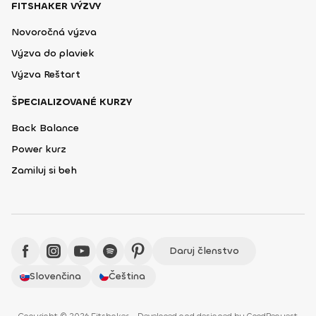
FITSHAKER VÝZVY
Novoročná výzva
Výzva do plaviek
Výzva Reštart
ŠPECIALIZOVANÉ KURZY
Back Balance
Power kurz
Zamiluj si beh
Daruj členstvo
Slovenčina
Čeština
Copyright © 2026 Fitshaker - Developed and designed by
GoodRequest