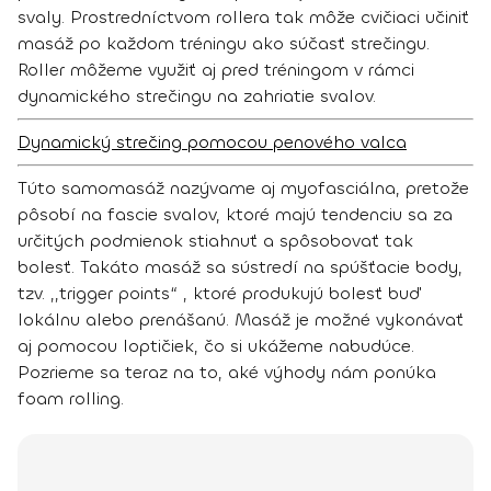
svaly. Prostredníctvom rollera tak môže cvičiaci učiniť
masáž po každom tréningu ako súčasť strečingu.
Roller môžeme využiť aj pred tréningom v rámci
dynamického strečingu na zahriatie svalov.
Dynamický strečing pomocou penového valca
Túto samomasáž nazývame aj myofasciálna, pretože
pôsobí na fascie svalov, ktoré majú tendenciu sa za
určitých podmienok stiahnuť a spôsobovať tak
bolesť. Takáto masáž sa sústredí na spúšťacie body,
tzv. ,,trigger points“ , ktoré produkujú bolesť buď
lokálnu alebo prenášanú. Masáž je možné vykonávať
aj pomocou loptičiek, čo si ukážeme nabudúce.
Pozrieme sa teraz na to, aké výhody nám ponúka
foam rolling.