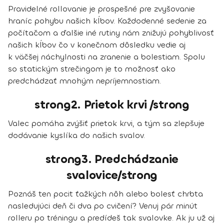
Pravidelné rollovanie je prospešné pre zvyšovanie
hraníc pohybu našich kĺbov. Každodenné sedenie za
počítačom a ďalšie iné rutiny nám znižujú pohyblivosť
našich kĺbov čo v konečnom dôsledku vedie aj
k väčšej náchylnosti na zranenie a bolestiam. Spolu
so statickým strečingom je to možnosť ako
predchádzať mnohým nepríjemnostiam.
strong2. Prietok krvi /strong
Valec pomáha zvýšiť prietok krvi, a tým sa zlepšuje
dodávanie kyslíka do našich svalov.
strong3. Predchádzanie
svalovice/strong
Poznáš ten pocit ťažkých nôh alebo bolesť chrbta
nasledujúci deň či dva po cvičení? Venuj pár minút
rolleru po tréningu a predídeš tak svalovke. Ak ju už aj