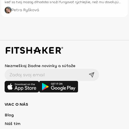
keď sa tvoj mozog dlhodobo snaží fungovať rýchlejšie, než mu dovoľujú
jeho biologické limity.
Petra Ryšková
Nezmeškaj žiadne novinky a súťaže
VIAC O NÁS
Blog
Náš tím