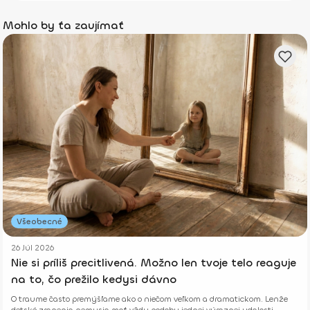
Mohlo by ťa zaujímať
Všeobecné
26 Júl 2026
Nie si príliš precitlivená. Možno len tvoje telo reaguje
na to, čo prežilo kedysi dávno
O traume často premýšľame ako o niečom veľkom a dramatickom. Lenže
detské zranenia nemusia mať vždy podobu jednej výraznej udalosti.