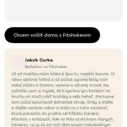
Chcem cvičiť doma s Fitshakerom
Jakub
Gurka
Redaktor vo Fitshaker
Už od malička mám blízko k športu, najskôr karate, 10
rokov aktívne futbal a až počas vysokej školy som
získal záľubu k činkám, vareniu a zdravej strave. Na
začiatku som si myslel, že k vysnívaným kockám na
bruchu mi stačí robiť brušáky a veľa behať. Postupne
som začal spoznávať jednotlivé stroje, činky a ďalšie
a ďalšie variácie cvikov a stala sa z toho závislosť,
ktorá prerástla do prvého certifikátu trénera.
Pôsobím v Košiciach, kde vo fitku stretávam rôznych
trénerov, no ja sa od nich líšim svojim individuálnym