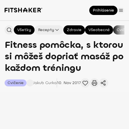
Prihlásenie
Všetky
Recepty
Zdravie
Všeobecné
Cvičen
Fitness pomôcka, s ktorou
si môžeš dopriať masáž po
každom tréningu
Cvičenie
Jakub
Gurka
10. Nov 2017