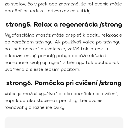
zo svalov, čo v preklade znamená, že rollovanie môže
pomôcť pri redukcii príznakov celulitídy.
strong5. Relax a regenerácia /strong
Myofasciálna masáž môže prispieť k pocitu relaxácie
po náročnom tréningu. Ak používaš valec po tréningu
na ,,schladenie“ a uvoľnenie, znížiš tak intenzitu
a konzistentný pomalý pohyb dokáže ukľudniť
namáhané svaly aj myseľ. Z tréningu tak odchádzaš
uvoľnená a s ešte lepším pocitom.
strong6. Pomôcka pri cvičení /strong
Valce je možné využívať aj ako pomôcku pri cvičení,
napríklad ako stupienok pre kliky, trénovanie
rovnováhy a rôzne iné cviky.