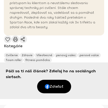
prístupom ku klientom a neustálemu sledovaniu
správnej techniky pri cvičení. Stále chcem
napredovať, zlepšovať sa, vzdelávať sa a pomáhať
druhým. Posledné dva roky taktiež pretekám v
Spartan Race, kde som získal každý rok 3x trifektu a
zdolal dva ultra beasty.
Kategórie
Cvičenie
Zdravie
Všeobecné
penový valec
penové valce
foam roller
fitness pomôcka
Páči sa ti náš článok? Zdieľaj ho na sociálnych
sieťach.
Zdieľať