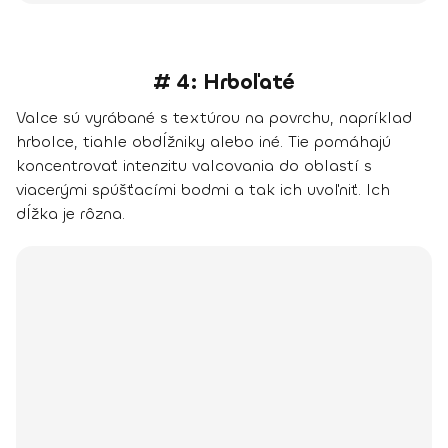
# 4: Hrboľaté
Valce sú vyrábané s textúrou na povrchu, napríklad
hrbolce, tiahle obdĺžniky alebo iné. Tie pomáhajú
koncentrovať intenzitu valcovania do oblastí s
viacerými spúšťacími bodmi a tak ich uvoľniť. Ich
dĺžka je rôzna.