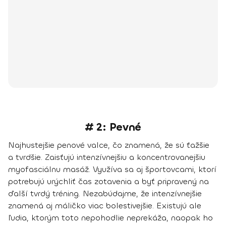
# 2: Pevné
Najhustejšie penové valce, čo znamená, že sú ťažšie
a tvrdšie. Zaisťujú intenzívnejšiu a koncentrovanejšiu
myofasciálnu masáž. Využíva sa aj športovcami, ktorí
potrebujú urýchliť čas zotavenia a byť pripravený na
ďalší tvrdý tréning. Nezabúdajme, že intenzívnejšie
znamená aj máličko viac bolestivejšie. Existujú ale
ľudia, ktorým toto nepohodlie neprekáža, naopak ho