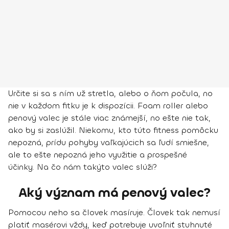
Určite si sa s ním už stretla, alebo o ňom počula, no
nie v každom fitku je k dispozícii. Foam roller alebo
penový valec je stále viac známejší, no ešte nie tak,
ako by si zaslúžil. Niekomu, kto túto fitness pomôcku
nepozná, prídu pohyby vaľkajúcich sa ľudí smiešne,
ale to ešte nepozná jeho využitie a prospešné
účinky. Na čo nám takýto valec slúži?
Aký význam má penový valec?
Pomocou neho sa človek masíruje. Človek tak nemusí
platiť masérovi vždy, keď potrebuje uvoľniť stuhnuté