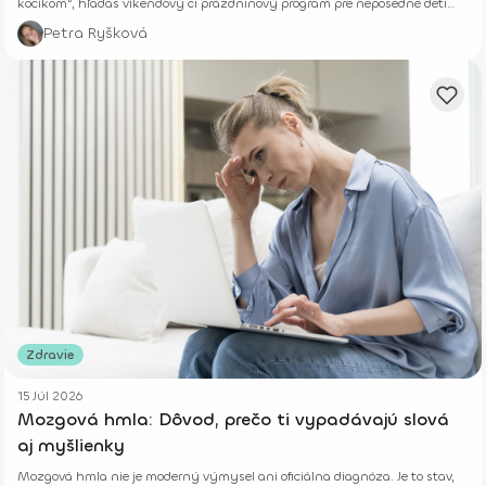
kočíkom“, hľadáš víkendový či prázdninový program pre neposedné deti
alebo si len chceš vyvetrať hlavu s kamoškou, či partnerom.
Petra Ryšková
Zdravie
15 Júl 2026
Mozgová hmla: Dôvod, prečo ti vypadávajú slová
aj myšlienky
Mozgová hmla nie je moderný výmysel ani oficiálna diagnóza. Je to stav,