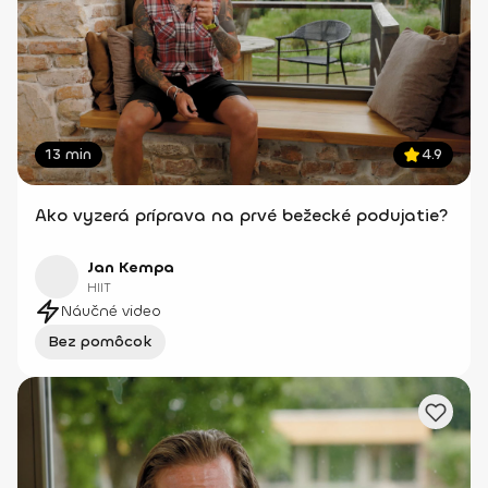
13 min
4.9
Ako vyzerá príprava na prvé bežecké podujatie?
Jan Kempa
HIIT
Náučné video
Bez pomôcok