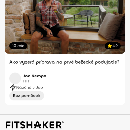
13 min
4.9
Ako vyzerá príprava na prvé bežecké podujatie?
Jan Kempa
HIIT
Náučné video
Bez pomôcok