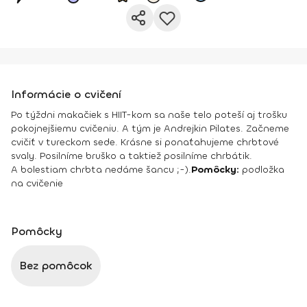
Informácie o cvičení
Po týždni makačiek s HIIT-kom sa naše telo poteší aj trošku
pokojnejšiemu cvičeniu. A tým je Andrejkin Pilates. Začneme
cvičiť v tureckom sede. Krásne si ponaťahujeme chrbtové
svaly. Posilníme bruško a taktiež posilníme chrbátik.
A bolestiam chrbta nedáme šancu ;-).
Pomôcky:
podložka
na cvičenie
Pomôcky
Bez pomôcok