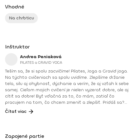
Vhodné
Na chrbticu
Inštruktor
Andrea Peniaková
PILATES a GRAVID YOGA
Teším sa, že si spolu zacvičíme! Pilates, Joga a Gravid joga.
Na týchto cvičeniach sa spolu uvidíme. Zlepšíme držanie
tela, silu aj ohybnosť, dýchanie a verím, že aj vzťah k sebe
samej. Cieľom mojich cvičení je nielen vyzerať dobre, ale aj
cítiť sa dobre! Byť vďačná za to, čo mám, zatiaľ čo
pracujem na tom, čo chcem zmeniť a zlepšiť. Pridáš sa?
Teším sa na teba na online lekciách vo Fitshakeri, aj vo
Čítať viac
Fitshaker podcaste! Taktiež osobne na mojich hodinách v
Bratislave alebo na pobytoch, ktoré organizujem na
Slovensku aj v zahraničí. Môj rozvrh a info o mne nájdeš na
týchto stránkach: FB: www.facebook.com/flowandrea9 IG :
Zapojené partie
@andrea_mindfulflow Dosiahnuté vzdelanie: • Špecializačný