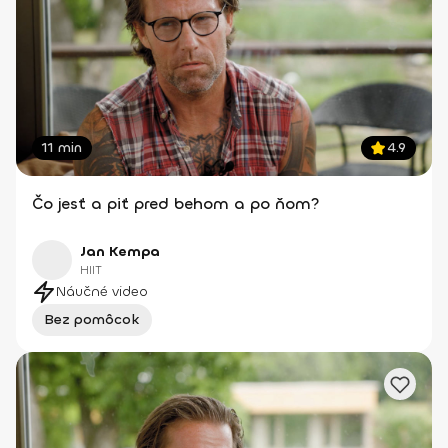
11 min
4.9
Čo jesť a piť pred behom a po ňom?
Jan Kempa
HIIT
Náučné video
Bez pomôcok