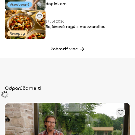
doplnkom
Všeobecné
27 Júl 2026
Rajčinové ragú s mozzarellou
Recepty
Zobraziť viac
Odporúčame ti