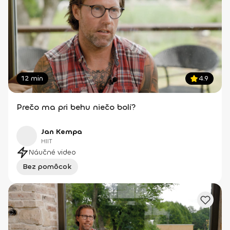
12 min
4.9
Prečo ma pri behu niečo bolí?
Jan Kempa
HIIT
Náučné video
Bez pomôcok