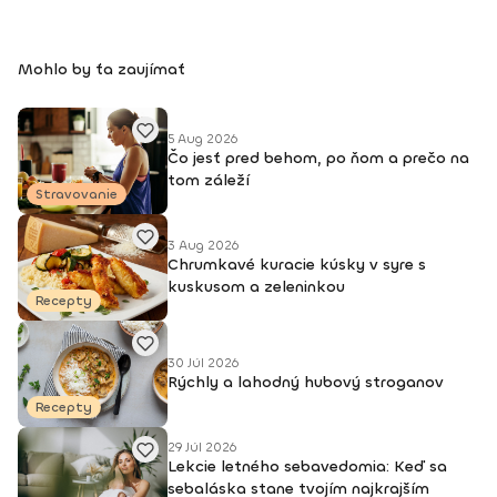
Mohlo by ťa zaujímať
5 Aug 2026
Čo jesť pred behom, po ňom a prečo na
tom záleží
Stravovanie
3 Aug 2026
Chrumkavé kuracie kúsky v syre s
kuskusom a zeleninkou
Recepty
30 Júl 2026
Rýchly a lahodný hubový stroganov
Recepty
29 Júl 2026
Lekcie letného sebavedomia: Keď sa
sebaláska stane tvojím najkrajším