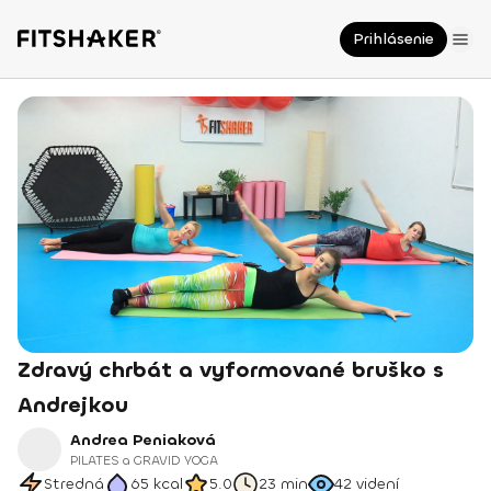
Prihlásenie
Zdravý chrbát a vyformované bruško s
Andrejkou
Andrea Peniaková
PILATES a GRAVID YOGA
Stredná
65
kcal
5.0
23 min
42
videní