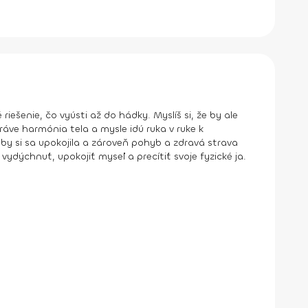
iešenie, čo vyústi až do hádky. Myslíš si, že by ale
ve harmónia tela a mysle idú ruka v ruke k
aby si sa upokojila a zároveň pohyb a zdravá strava
 vydýchnuť, upokojiť myseľ a precítiť svoje fyzické ja.