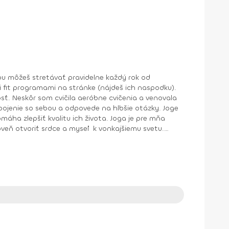
kvalitu ich života. Joga je pre mňa
veň otvoriť srdce a myseľ k vonkajšiemu svetu.