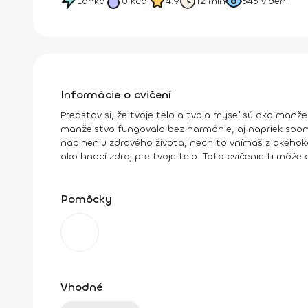
Ľahká
0
kcal
4.9
12 min
545
videní
Informácie o cvičení
Predstav si, že tvoje telo a tvoja myseľ sú ako manže
manželstvo fungovalo bez harmónie, aj napriek spom
naplneniu zdravého života, nech to vnímaš z akéhokoľ
ako hnací zdroj pre tvoje telo. Toto cvičenie ti môže 
Pomôcky
Vhodné