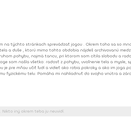
 mňau učiť ľudí a vidieť ako robia pokroky a ako im joga pomáha zlepšiť 
mu fyzickému telu. Pomáha mi nahliadnuť do svojho vnútra a záro
,