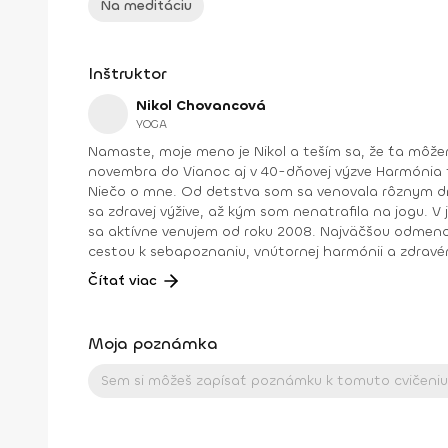
Na meditáciu
Inštruktor
Nikol Chovancová
YOGA
Namaste, moje meno je Nikol a teším sa, že ťa môžem na týchto stránkach sprevádzať jogou . Okrem toho sa so mnou môžeš stretávať pravidelne každý rok od
novembra do Vianoc aj v 40-dňovej výzve Harmónia tela a duše , ktorú mimo tohto obdobia nájdeš archivovanú medzi fit programami na stránke (nájdeš ich naspodku).
Niečo o mne. Od detstva som sa venovala rôznym druhom pohybu, najmä tancu, pri ktorom som cítila slobodu a radosť. Neskôr som cvičila aeróbne cvičenia a venovala
sa zdravej výžive, až kým som nenatrafila na jogu. V joge som našla všetko: radosť z pohybu, uvoľnenie tela a mysle, spojenie so sebou a odpovede na hlbšie otázky. Joge
sa aktívne venujem od roku 2008. Najväčšou odmenou je pre
cestou k sebapoznaniu, vnútornej harmónii a zdravé
Vďaka nej je môj život krajší, lepší a plnohodnotnejší. Viac info o mne a joge nájdete na mojej stránke nikolchovancova.sk Dosiahnuté vzdelanie: Inštruktor powerjogy
Čítať viac
stupeň 1 a 2 – Powerjoga Akadémia Slovensko – lektori: Bc. Michaela Hluchová (SR), Václav Krejčík (ČR) Intenzívny odborný seminár Gravid jogy – lektor Ing. Dana
Beierová (ČR)
Moja poznámka