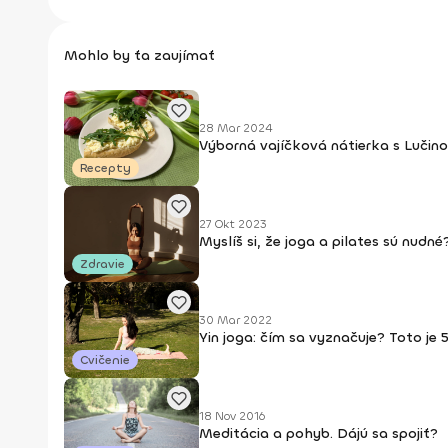
Mohlo by ťa zaujímať
28 Mar 2024
Výborná vajíčková nátierka s Lučin
Recepty
27 Okt 2023
Myslíš si, že joga a pilates sú nudné?
Zdravie
30 Mar 2022
Yin joga: čím sa vyznačuje? Toto je 
Cvičenie
18 Nov 2016
Meditácia a pohyb. Dájú sa spojiť?