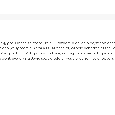
lský pár. Občas sa stane, že sú v rozpore a nevedia nájsť spoločné r
ínaným sporom? Určite vieš, že toto by nebola schodná cesta. Prá
vek pohľadu. Pokoj v duši a chvíle, keď vypúšťaš ventil trápenia 
otvoriť dvere k nájdeniu súžitia tela a mysle v jednom tele. Dovoľ si