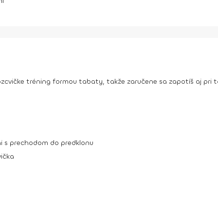
ní
cvičke tréning formou tabaty, takže zaručene sa zapotíš aj pri 
mi s prechodom do predklonu
vička