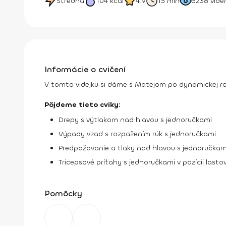
Stredná
104
kcal
4.9
15 min
5238
vide
Informácie o cvičení
V tomto videjku si dáme s Matejom po dynamickej roz
Pôjdeme tieto cviky:
Drepy s výtlakom nad hlavou s jednoručkami
Výpady vzad s rozpažením rúk s jednoručkami
Predpažovanie a tlaky nad hlavou s jednoručka
Tricepsové príťahy s jednoručkami v pozícii lasto
Pomôcky