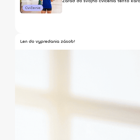
Zaraď do svojho cvičenia tento kard
Cvičenie
Len do vypredania zásob!