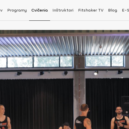
v
Programy
Cvičenia
Inštruktori
Fitshaker TV
Blog
E-