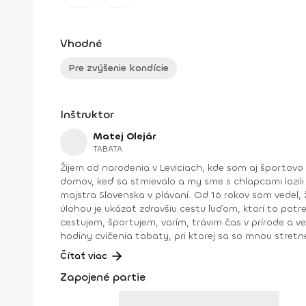
Vhodné
Pre zvýšenie kondície
Inštruktor
Matej Olejár
TABATA
Žijem od narodenia v Leviciach, kde som aj športovo
domov, keď sa stmievalo a my sme s chlapcami lozili
majstra Slovenska v plávaní. Od 16 rokov som vedel,
úlohou je ukázať zdravšiu cestu ľuďom, ktorí to pot
cestujem, športujem, varím, trávim čas v prírode a 
hodiny cvičenia tabaty, pri ktorej sa so mnou stretnete aj tu na Fitshakeri 😉. Trénerské skúsenosti: osobný tréne
2017 tréner plávania v ŠK Aquasport Levice od r. 2004 – 2015 kondičný tréner ŠK Aquasport Levice od r 2012 – 2016 tréner pre Zdravú Energiu od r. 2015 kondičný tréner ŠBK
Čítať viac
Junior Levice – juniori, kadeti, starší a mladší žiaci od r. 2016 kondičný tréner VK Palas Levice -juniorky, kadetky od r. 2019 koordinátor trénerov a iný
Zapojené partie
energiu od r. 2015