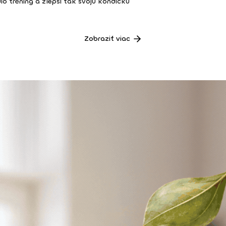
io tréning a zlepši tak svoju kondičku
Zobraziť viac