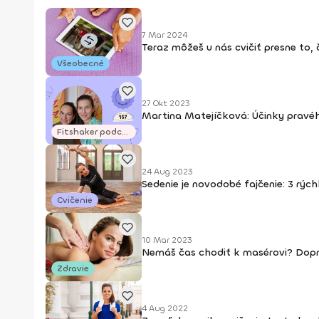
7 Mar 2024
Teraz môžeš u nás cvičiť presne to, 
Všeobecné
27 Okt 2023
Martina Matejíčková: Účinky pravéh
Fitshaker podcasty
24 Aug 2023
Sedenie je novodobé fajčenie: 3 rýc
Cvičenie
10 Mar 2023
Nemáš čas chodiť k masérovi? Dopr
Zdravie
4 Aug 2022