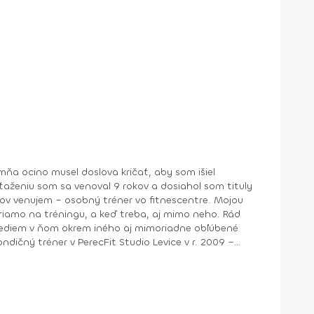
mňa ocino musel doslova kričať, aby som išiel
ťaženiu som sa venoval 9 rokov a dosiahol som tituly
kov venujem – osobný tréner vo fitnescentre. Mojou
priamo na tréningu, a keď treba, aj mimo neho. Rád
a vediem v ňom okrem iného aj mimoriadne obľúbené