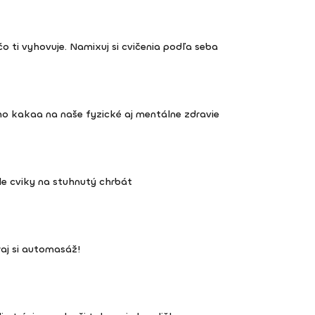
čo ti vyhovuje. Namixuj si cvičenia podľa seba
o kakaa na naše fyzické aj mentálne zdravie
hle cviky na stuhnutý chrbát
aj si automasáž!