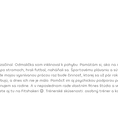
 začínal. Odmalička som inklinoval k pohybu. Pamätám si, ako na 
 po stromoch, hrali futbal, naháňali sa. Športovému plávaniu a sú
 že mojou vysnívanou prácou raz bude činnosť, ktorej sa už pár ro
rebujú, a dnes ich nie je málo. Pomôcť im aj psychickou podporou 
venujem sa rodine. A v neposlednom rade vlastním fitnes štúdio 
r a kondičný tréner v PerecFit Studio Levice v r. 2009 –
ch úkonov pre Zdravú