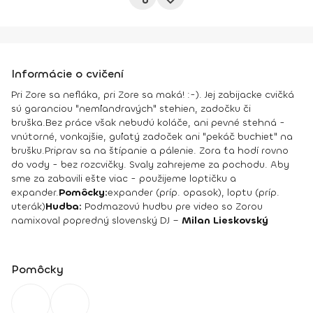
Informácie o cvičení
Pri Zore sa nefláka, pri Zore sa maká! :-). Jej zabijacke cvičká
sú garanciou "nemľandravých" stehien, zadočku či
bruška.
Bez práce však nebudú koláče, ani pevné stehná -
vnútorné, vonkajšie, guľatý zadoček ani "pekáč buchiet" na
brušku.
Priprav sa na štípanie a pálenie. Zora ťa hodí rovno
do vody - bez rozcvičky. Svaly zahrejeme za pochodu. Aby
sme za zabavili ešte viac - použijeme loptičku a
expander.
Pomôcky:
expander (príp. opasok), loptu (príp.
uterák)
Hudba:
Podmazovú hudbu pre video so Zorou
namixoval popredný slovenský DJ –
Milan Lieskovský
Pomôcky