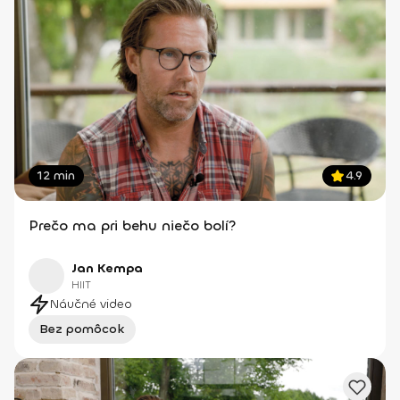
12 min
4.9
Prečo ma pri behu niečo bolí?
Jan Kempa
HIIT
Náučné video
Bez pomôcok