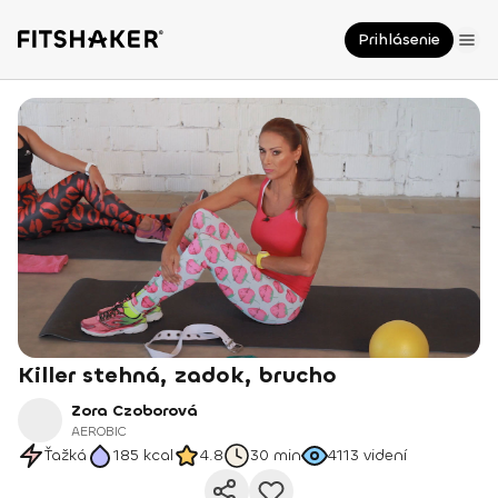
Prihlásenie
Killer stehná, zadok, brucho
Zora Czoborová
AEROBIC
Ťažká
185
kcal
4.8
30 min
4113
videní