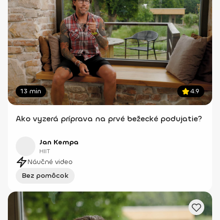
13 min
4.9
Ako vyzerá príprava na prvé bežecké podujatie?
Jan Kempa
HIIT
Náučné video
Bez pomôcok