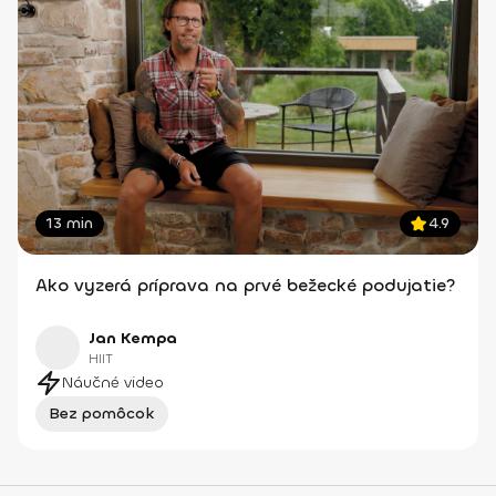
13 min
4.9
Ako vyzerá príprava na prvé bežecké podujatie?
Jan Kempa
HIIT
Náučné video
Bez pomôcok