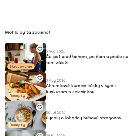
Mohlo by ťa zaujímať
5 Aug 2026
Čo jesť pred behom, po ňom a prečo na
tom záleží
Stravovanie
3 Aug 2026
Chrumkavé kuracie kúsky v syre s
kuskusom a zeleninkou
Recepty
30 Júl 2026
Rýchly a lahodný hubový stroganov
Recepty
29 Júl 2026