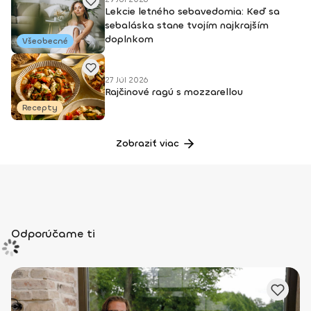
Lekcie letného sebavedomia: Keď sa
sebaláska stane tvojím najkrajším
doplnkom
Všeobecné
27 Júl 2026
Rajčinové ragú s mozzarellou
Recepty
Zobraziť viac
Odporúčame ti