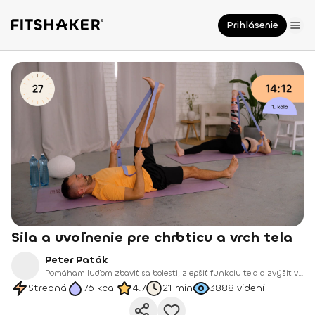
Prihlásenie
Sila a uvoľnenie pre chrbticu a vrch tela
Peter Paták
Pomáham ľuďom zbaviť sa bolesti, zlepšiť funkciu tela a zvýšiť výkon – či už pri športe, alebo v bežnom živote. Verím, že každý z nás má v sebe zakódovaný prirodzený pohybový potenciál.
Stredná
76
kcal
4.7
21 min
3888
videní