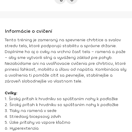
Informácie o cvičení
Tento tréning je zameraný na spevnenie chrbtice a svalov
stredu tela, ktoré podporujú stabilitu a správne držanie.
Doplníme ho aj o cviky na vrchnú časť tela – ramená a paže
– aby sme vytvorili silný a vyvážený základ pre pohyb.
Nezabúdame ani na uvoľňovacie cvičenia pre chrbticu, ktoré
prinesú ľahkosť, mobilitu a úľavu od napätia. Kombinácia sily
a uvoľnenia ti pomôže cítiť sa pevnejšie, stabilnejšie a
zároveň slobodnejšie vo vlastnom tele.
Cviky:
1. Široký príťah k hrudníku so spúšťaním nohy k podložke
2. Široký príťah k hrudníku so spúšťaním nohy k podložke
3. Tlaky na ramená v sede
4. Striedavý bicepsový zdvih
5. Úzke príťahy vo vzpore kľačmo
6. Hyperextenzia