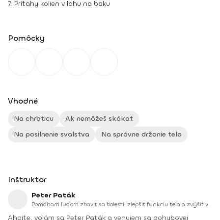
7. Príťahy kolien v ľahu na boku
Pomôcky
Vhodné
Na chrbticu
Ak nemôžeš skákať
Na posilnenie svalstva
Na správne držanie tela
Inštruktor
Peter Paták
Pomáham ľuďom zbaviť sa bolesti, zlepšiť funkciu tela a zvýšiť výkon – či už pri športe, alebo v bežnom živote. Verím, že každý z nás má v sebe zakódovaný prirodzený pohybový potenciál.
Ahojte, volám sa Peter Paták a venujem sa pohybovej