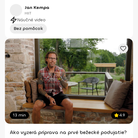
Jan Kempa
HIIT
Náučné video
Bez pomôcok
13 min
4.9
Ako vyzerá príprava na prvé bežecké podujatie?