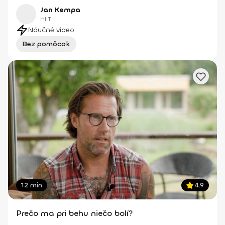
Jan Kempa
HIIT
Náučné video
Bez pomôcok
12 min
4.9
Prečo ma pri behu niečo bolí?