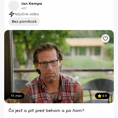
Jan Kempa
HIIT
Náučné video
Bez pomôcok
11 min
4.9
Čo jesť a piť pred behom a po ňom?