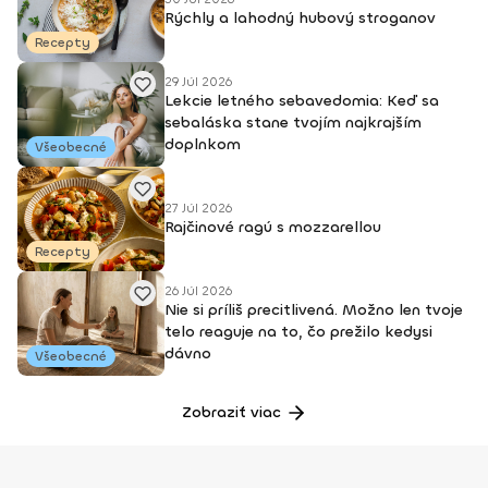
Rýchly a lahodný hubový stroganov
Recepty
29 Júl 2026
Lekcie letného sebavedomia: Keď sa
sebaláska stane tvojím najkrajším
doplnkom
Všeobecné
27 Júl 2026
Rajčinové ragú s mozzarellou
Recepty
26 Júl 2026
Nie si príliš precitlivená. Možno len tvoje
telo reaguje na to, čo prežilo kedysi
dávno
Všeobecné
Zobraziť viac