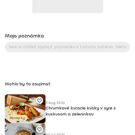
zdravie Kurzy: •⁠ ⁠FMS ( Functional Movement System ) •⁠ ⁠DNS (
Dynamická Neuromuskulárna Stabilizácia ) •⁠ ⁠FP ( Functional
Patterns ) •⁠ ⁠EXOS ( Performance specialist •⁠ ⁠Anatomy Trains
Moja poznámka
Mohlo by ťa zaujímať
3 Aug 2026
Chrumkavé kuracie kúsky v syre s
kuskusom a zeleninkou
Recepty
30 Júl 2026