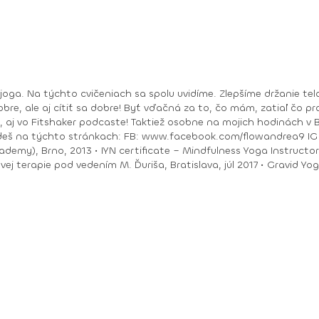
bre, ale aj cítiť sa dobre! Byť vďačná za to, čo mám, zatiaľ čo pracu
ea9 IG : @andrea_mindfulflow Dosiahnuté vzdelanie: •
ačný intenzívny výcvik v Španielsku a následné
Piešťany, 2018 • I