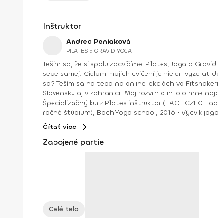
Inštruktor
Andrea Peniaková
PILATES a GRAVID YOGA
Teším sa, že si spolu zacvičíme! Pilates, Joga a Gravid joga. Na týchto cvičeniach sa spolu uvidíme. Zlepšíme držanie tela, silu aj ohybnosť, dýchanie a verím, že aj vzťah k
sebe samej. Cieľom mojich cvičení je nielen vyzerať do
sa? Teším sa na teba na online lekciách vo Fitshakeri, aj vo Fitshaker podcaste! Taktiež osobne na mojich hodinách v Bratislave alebo na pobytoch, ktoré organizujem na
Slovensku aj v zahraničí. Môj rozvrh a info o mne nájdeš na týchto stránkach: FB: www.facebook.com/flowandr
Špecializačný kurz Pilates inštruktor (FACE CZECH academy), Brno, 2013 • IYN certificate – Mindfulness Yoga Instructor (mes
ročné štúdium), BodhiYoga school, 2016 • Výcvik jogovej terapie pod vedením M. Ďuriša, Bratislava, júl 2017 • Gravid Yoga špecializácia, Akadémia Powerjoga Slovensko,
Čítať viac
Zapojené partie
Celé telo