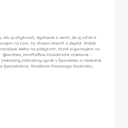
jem na tom, čo chcem zmeniť a zlepšiť. Pridáš
nštruktor Aerobiku, Step aerobiku, Cvičenia s pomôckami (FACE CZECH academy), Trnava, 2004 • Kurz tanečnej a pohybovej terapie (OZ Arte