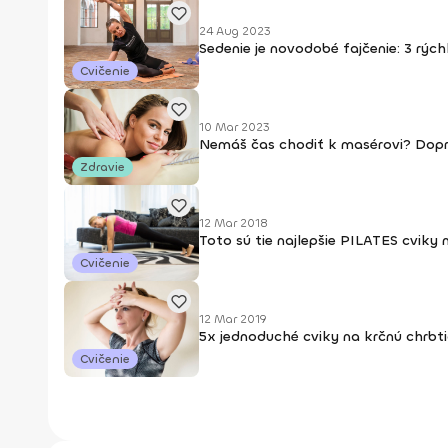
24 Aug 2023
Sedenie je novodobé fajčenie: 3 rýc
Cvičenie
10 Mar 2023
Nemáš čas chodiť k masérovi? Dopr
Zdravie
12 Mar 2018
Toto sú tie najlepšie PILATES cviky 
Cvičenie
12 Mar 2019
5x jednoduché cviky na krčnú chrbti
Cvičenie