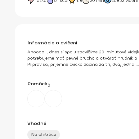
Ťažká
61
kcal
4.8
20 min
26852
videní
Informácie o cvičení
Ahooooj , dnes si spolu zacvičíme 20-minútové videj
potrebujeme mať pevné brucho a otvárať hrudník a r
Priprav sa, príjemné cvičko začína za tri, dva, jedna....
Pomôcky
Vhodné
Na chrbticu