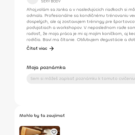
SEXY BODY
Ahoj,volám sa Janka a v nasledujúcich riadkoch si mô
odmala. Profesionálne sa kondičnému trénovaniu venujem už 16 rokov. Trenujem rôzne skupinové i individuálne formy cvičení. Podieľam sa na športovej príprave detí a
dospelých, ale aj zostavujem tréningy pre športovcov. Pravidelne pre fitshaker už 9 rokov natáčam online tréningy. Zúčastňujem sa ako trénerka na rôznych špor
podujatiach a workshopov. V neposlednom rade som sa našla v rehabilitáciách, relaxačných a dýchacích technikách alebo myofasciálnych masážach. Mám obrovskú
radosť, že moja práca je mi aj mojím koníčkom, aj keď skĺbiť pracovný
rodičia. Baví ma čítanie. Obľubujem degustácie a dobré, chutne pripravené jedlá pri príjemnom posedení s najbližšími priateľmi a rodinkou. Príjemny relax som si nájdem v
saunovaní. Cez víkendy s malým synom jazdíme na bicykli alebo spoznávame a objavuje
Čítať viac
mamina a aktívna žena, ktorá miluje svoju rodinu a taký trošku bláznivý život, aký má. Čo o mne m
tancovala hip hop a bola veľká trémistka. Dosiahnuté vzdelanie: Certifikovaná inštruktorka Aerobiku od roku 2009 Certifikovaná inštruktorka lyžovania od roku 2011
Certifikovaná inštruktorka Power jogy od januára 2013 Diplom Gravid joga od roku 2013 Diplom Olit od roku 2013 Diplom Inspiration day – Port de bras, Stretching 
Moja poznámka
Mohlo by ťa zaujímať