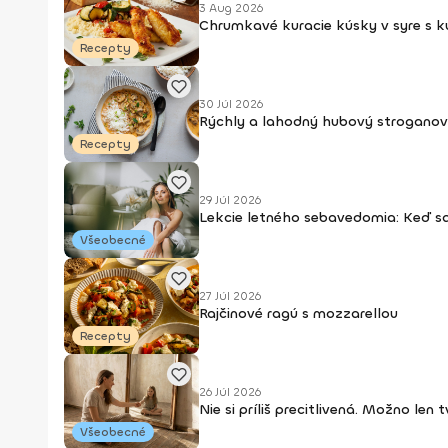
3 Aug 2026
Chrumkavé kuracie kúsky v syre s 
Recepty
30 Júl 2026
Rýchly a lahodný hubový stroganov
Recepty
29 Júl 2026
Lekcie letného sebavedomia: Keď s
Všeobecné
27 Júl 2026
Rajčinové ragú s mozzarellou
Recepty
26 Júl 2026
Nie si príliš precitlivená. Možno len
Všeobecné