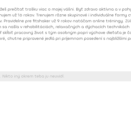
žeš prečítať trošku viac o mojej vášni. Byť zdravo aktívna a v po
tových
 život s tým osobným popri výchove dieťaťa je častokrát náročné, ale veľmi mi pomáhajú
me spoločne krásy Slovenska a Česka. Tak toto som celá ja. Športovo založená
ožno nevieš je, že som v detstve súťažne hrávala stolný tenis a
od roku
2011 Osvedčenie – 