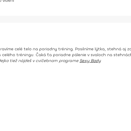
6
videní
ravíme celé telo na poriadny tréning. Posilníme lýtka, stehná aj 
 celého tréningu. Čaká ťa poriadne pálenie v svaloch na stehnác
videjko tiež nájdeš v cvičebnom programe
Sexy Body