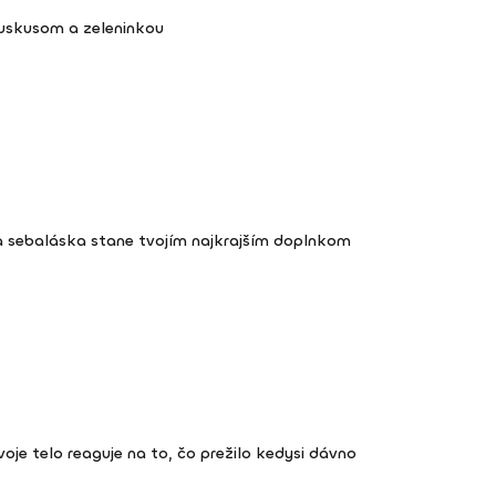
kuskusom a zeleninkou
a sebaláska stane tvojím najkrajším doplnkom
 tvoje telo reaguje na to, čo prežilo kedysi dávno