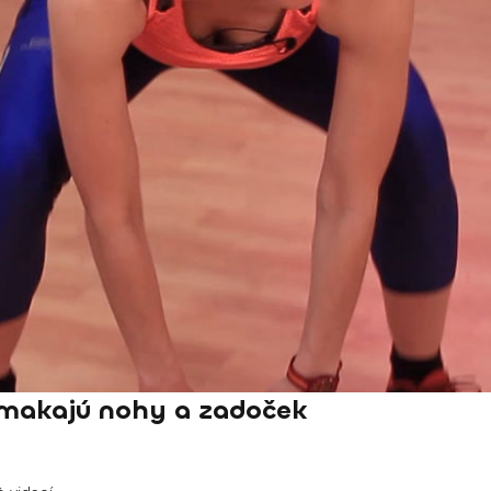
makajú nohy a zadoček