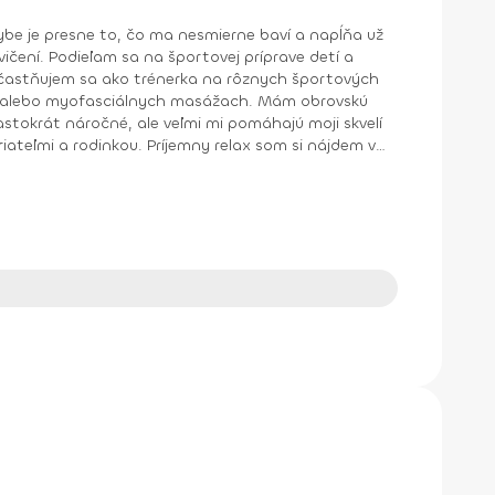
hybe je presne to, čo ma nesmierne baví a napĺňa už
 moji skvelí
Kettlebells od roku 2014 Osvedčenie – Masér pre športové a rekondičné masáže od roku 2009 Bývalá členka Karate klub KNM, držiteľka 1. kyu