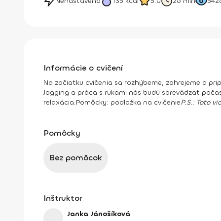
Nenastavená
135
kcal
5.0
26 min
542
Informácie o cvičení
Na začiatku cvičenia sa rozhýbeme, zahrejeme a prip
Jogging a práca s rukami nás budú sprevádzať počas
relaxácia.
Pomôcky:
podložka na cvičenie
P.S.: Toto 
Pomôcky
Bez pomôcok
Inštruktor
Janka Jánošíková