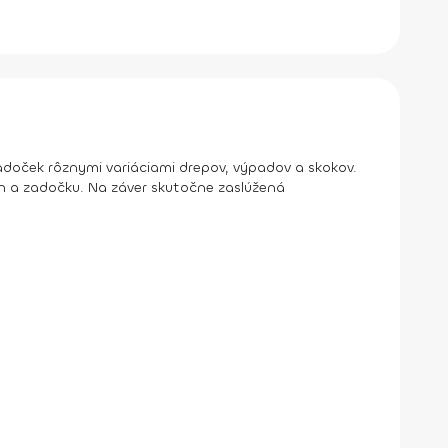
zadoček rôznymi variáciami drepov, výpadov a skokov.
h a zadočku. Na záver skutočne zaslúžená