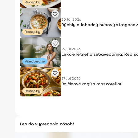
Recepty
30 Júl 2026
Rýchly a lahodný hubový stroganov
Recepty
29 Júl 2026
Lekcie letného sebavedomia: Keď s
Všeobecné
27 Júl 2026
Rajčinové ragú s mozzarellou
Recepty
Len do vypredania zásob!