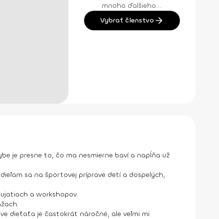
mnoho ďalšieho...
Vybrať členstvo
hybe je presne to, čo ma nesmierne baví a napĺňa už
dieľam sa na športovej príprave detí a dospelých,
dujatiach a workshopov.
ážach.
e dieťaťa je častokrát náročné, ale veľmi mi