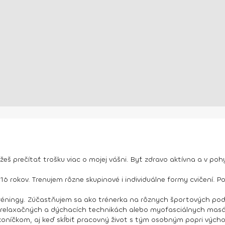
žeš prečítať trošku viac o mojej vášni. Byť zdravo aktívna a v po
 rokov. Trenujem rôzne skupinové i individuálne formy cvičení. Po
 tréningy. Zúčastňujem sa ako trénerka na rôznych športových po
, relaxačných a dýchacích technikách alebo myofasciálnych mas
oníčkom, aj keď skĺbiť pracovný život s tým osobným popri výchov