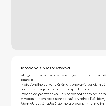
Informácie o inštruktorovi
Ahoj,volám sa Janka a v nasledujúcich riadkoch si mô
odmala.
Profesionálne sa kondičnému trénovaniu venujem už 16
ale aj zostavujem tréningy pre športovcov.
Pravidelne pre fitshaker už 9 rokov natáčam online
V neposlednom rade som sa našla v rehabilitáciách
Mám obrovskú radosť, že moja práca je mi aj mojím k