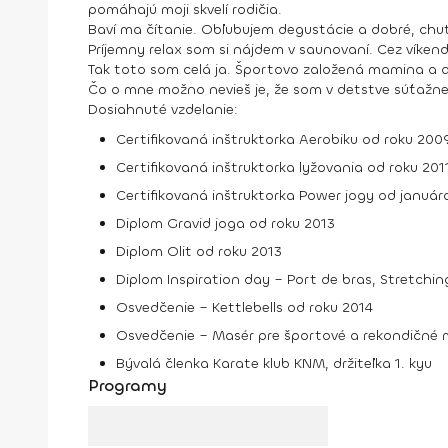
pomáhajú moji skvelí rodičia.
Baví ma čítanie. Obľubujem degustácie a dobré, chutn
Príjemny relax som si nájdem v saunovaní. Cez víke
Tak toto som celá ja. Športovo založená mamina a akt
Čo o mne možno nevieš je, že som v detstve súťažne 
Dosiahnuté vzdelanie:
Certifikovaná inštruktorka Aerobiku od roku 200
Certifikovaná inštruktorka lyžovania od roku 201
Certifikovaná inštruktorka Power jogy od január
Diplom Gravid joga od roku 2013
Diplom Olit od roku 2013
Diplom Inspiration day – Port de bras, Stretchin
Osvedčenie – Kettlebells od roku 2014
Osvedčenie – Masér pre športové a rekondičné
Bývalá členka Karate klub KNM, držiteľka 1. kyu
Programy