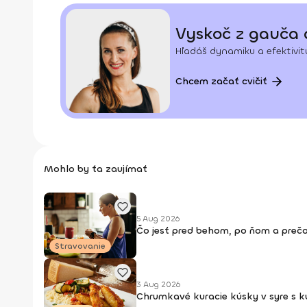
Vyskoč z gauča
Hľadáš dynamiku a efektivitu
Chcem začať cvičiť
Mohlo by ťa zaujímať
5 Aug 2026
Čo jesť pred behom, po ňom a prečo
Stravovanie
3 Aug 2026
Chrumkavé kuracie kúsky v syre s 