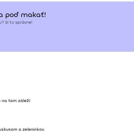
 a poď makať!
? Si tu správne!
 na tom záleží
kuskusom a zeleninkou