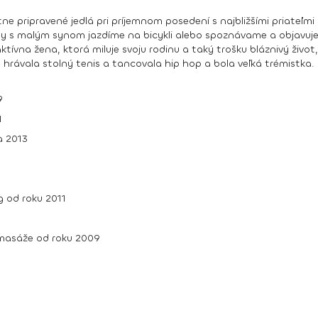
e pripravené jedlá pri príjemnom posedení s najbližšími priateľmi 
ndy s malým synom jazdíme na bicykli alebo spoznávame a objavuj
ívna žena, ktorá miluje svoju rodinu a taký trošku bláznivý život
hrávala stolný tenis a tancovala hip hop a bola veľká trémistka.
9
1
a 2013
g od roku 2011
 masáže od roku 2009