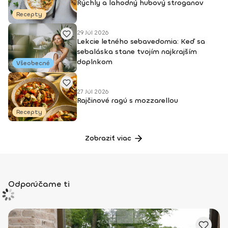
Rýchly a lahodný hubový stroganov
Recepty
29 Júl 2026
Lekcie letného sebavedomia: Keď sa
sebaláska stane tvojím najkrajším
doplnkom
Všeobecné
27 Júl 2026
Rajčinové ragú s mozzarellou
Recepty
Zobraziť viac
Odporúčame ti