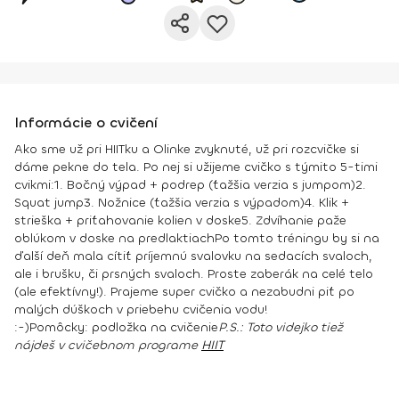
Informácie o cvičení
Ako sme už pri HIITku a Olinke zvyknuté, už pri rozcvičke si
dáme pekne do tela. Po nej si užijeme cvičko s týmito 5-timi
cvikmi:
1. Bočný výpad + podrep (ťažšia verzia s jumpom)
2.
Squat jump
3. Nožnice (ťažšia verzia s výpadom)
4. Klik +
strieška + priťahovanie kolien v doske
5. Zdvíhanie paže
oblúkom v doske na predlaktiach
Po tomto tréningu by si na
ďalší deň mala cítiť príjemnú svalovku na sedacích svaloch,
ale i brušku, či prsných svaloch. Proste zaberák na celé telo
(ale efektívny!). Prajeme super cvičko a nezabudni piť po
malých dúškoch v priebehu cvičenia vodu!
:-)
Pomôcky:
podložka na cvičenie
P.S.: Toto videjko tiež
nájdeš v cvičebnom programe
HIIT