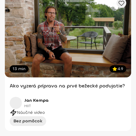
13 min
4.9
Ako vyzerá príprava na prvé bežecké podujatie?
Jan Kempa
HIIT
Náučné video
Bez pomôcok