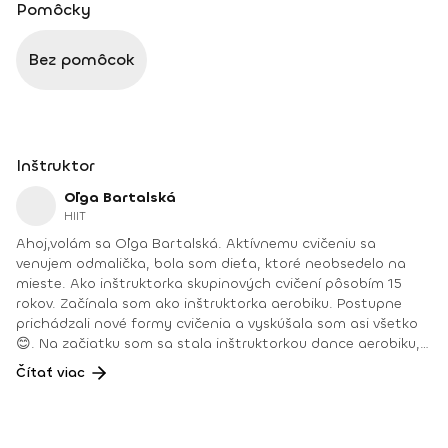
Pomôcky
Bez pomôcok
Inštruktor
Oľga Bartalská
HIIT
Ahoj,volám sa Oľga Bartalská. Aktívnemu cvičeniu sa
venujem odmalička, bola som dieťa, ktoré neobsedelo na
mieste. Ako inštruktorka skupinových cvičení pôsobím 15
rokov. Začínala som ako inštruktorka aerobiku. Postupne
prichádzali nové formy cvičenia a vyskúšala som asi všetko
😊. Na začiatku som sa stala inštruktorkou dance aerobiku,
hi-low aerobiku, step aerobiku, body work a osobnou
Čítať viac
trénerkou vo fitnescentre.Ako išiel čas, pribudli ďalšie
cvičenia a chuť vzdelávať sa ďalej a vyskúšať nové formy
cvičenia. Môjmu srdcu najbližšie a cvičenia, ktorým sa
venujem naplno, sú zumba fitness, deepWORK, HIIT tréningy,