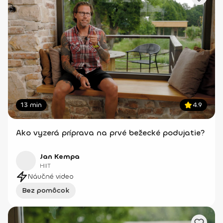
13 min
4.9
Ako vyzerá príprava na prvé bežecké podujatie?
Jan Kempa
HIIT
Náučné video
Bez pomôcok