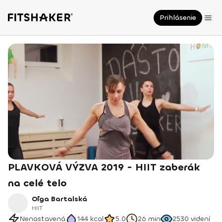
Prihlásenie
PLAVKOVÁ VÝZVA 2019 - HIIT zaberák
na celé telo
Oľga Bartalská
HIIT
Nenastavená
144
kcal
5.0
26 min
2530
videní