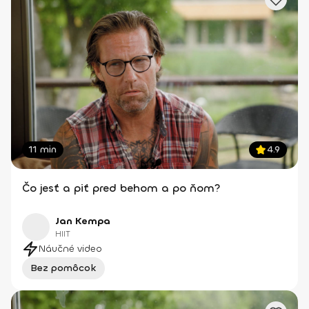
11 min
4.9
Čo jesť a piť pred behom a po ňom?
Jan Kempa
HIIT
Náučné video
Bez pomôcok