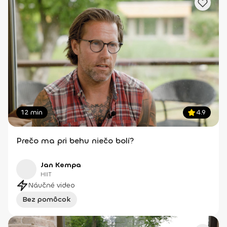
12 min
4.9
Prečo ma pri behu niečo bolí?
Jan Kempa
HIIT
Náučné video
Bez pomôcok