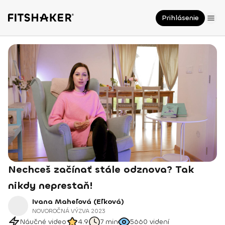
Prihlásenie
Nechceš začínať stále odznova? Tak
nikdy neprestaň!
Ivana Maheľová (Eľková)
NOVOROČNÁ VÝZVA 2023
Náučné video
4.9
7 min
5660
videní