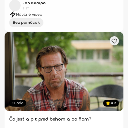
Jan Kempa
HIIT
Náučné video
Bez pomôcok
11 min
4.9
Čo jesť a piť pred behom a po ňom?