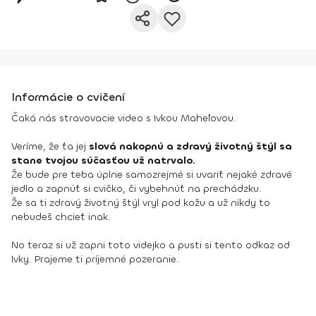
Informácie o cvičení
Čaká nás stravovacie video s Ivkou Maheľovou.
Veríme, že ťa jej
slová nakopnú a zdravý životný štýl sa
stane tvojou súčasťou už natrvalo.
Že bude pre teba úplne samozrejmé si uvariť nejaké zdravé
jedlo a zapnúť si cvičko, či vybehnúť na prechádzku.
Že sa ti zdravý životný štýl vryl pod kožu a už nikdy to
nebudeš chcieť inak.
No teraz si už zapni toto videjko a pusti si tento odkaz od
Ivky. Prajeme ti príjemné pozeranie.