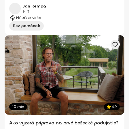
Jan Kempa
HIIT
Náučné video
Bez pomôcok
13 min
4.9
Ako vyzerá príprava na prvé bežecké podujatie?