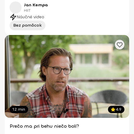
Jan Kempa
HIIT
Náučné video
Bez pomôcok
12 min
4.9
Prečo ma pri behu niečo bolí?