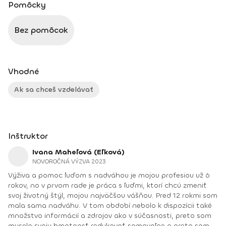
Pomôcky
Bez pomôcok
Vhodné
Ak sa chceš vzdelávať
Inštruktor
Ivana Maheľová (Eľková)
NOVOROČNÁ VÝZVA 2023
Výživa a pomoc ľuďom s nadváhou je mojou profesiou už 6
rokov, no v prvom rade je práca s ľuďmi, ktorí chcú zmeniť
svoj životný štýl, mojou najväčšou vášňou. Pred 12 rokmi som
mala sama nadváhu. V tom období nebolo k dispozícii také
množstvo informácií a zdrojov ako v súčasnosti, preto som
musela svoju hmotnosť redukovať samovoľne a preto som