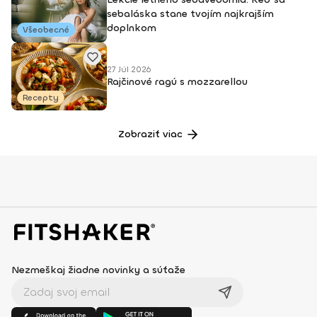
sebaláska stane tvojím najkrajším
doplnkom
Všeobecné
27 Júl 2026
Rajčinové ragú s mozzarellou
Recepty
Zobraziť viac
Nezmeškaj žiadne novinky a súťaže