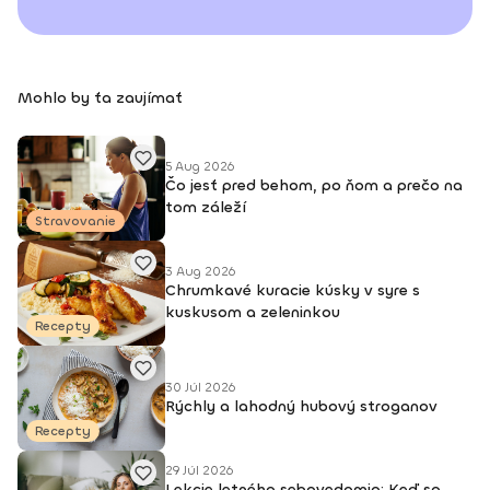
Mohlo by ťa zaujímať
5 Aug 2026
Čo jesť pred behom, po ňom a prečo na
tom záleží
Stravovanie
3 Aug 2026
Chrumkavé kuracie kúsky v syre s
kuskusom a zeleninkou
Recepty
30 Júl 2026
Rýchly a lahodný hubový stroganov
Recepty
29 Júl 2026
Lekcie letného sebavedomia: Keď sa