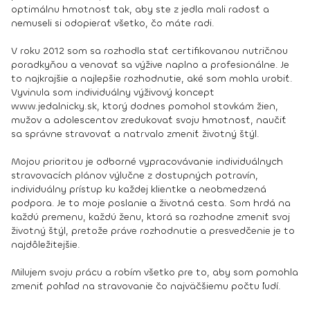
optimálnu hmotnosť tak, aby ste z jedla mali radosť a
nemuseli si odopierať všetko, čo máte radi.
V roku 2012 som sa rozhodla stať certifikovanou nutričnou
poradkyňou a venovať sa výžive naplno a profesionálne. Je
to najkrajšie a najlepšie rozhodnutie, aké som mohla urobiť.
Vyvinula som individuálny výživový koncept
www.jedalnicky.sk, ktorý dodnes pomohol stovkám žien,
mužov a adolescentov zredukovať svoju hmotnosť, naučiť
sa správne stravovať a natrvalo zmeniť životný štýl.
Mojou prioritou je odborné vypracovávanie individuálnych
stravovacích plánov výlučne z dostupných potravín,
individuálny prístup ku každej klientke a neobmedzená
podpora. Je to moje poslanie a životná cesta. Som hrdá na
každú premenu, každú ženu, ktorá sa rozhodne zmeniť svoj
životný štýl, pretože práve rozhodnutie a presvedčenie je to
najdôležitejšie.
Milujem svoju prácu a robím všetko pre to, aby som pomohla
zmeniť pohľad na stravovanie čo najväčšiemu počtu ľudí.