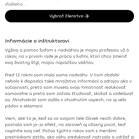
ďalšieho...
Vybrať členstvo
Informácie o inštruktorovi
Výživa a pomoc ľuďom s nadváhou je mojou profesiou už 6
rokov, no v prvom rade je práca s ľuďmi, ktorí chcú zmeniť
svoj životný štýl, mojou najväčšou vášňou.
Pred 12 rokmi som mala sama nadváhu. V tom období
nebolo k dispozícii také množstvo informácií a zdrojov ako v
súčasnosti, preto som musela svoju hmotnosť redukovať
samovoľne a preto som začala študovať, skúšať a vzdelávať
sa. Mnohokrát som zažila s chudnutím úspech, no aj veľa
pádov a sklamaní.
Viem, aké to je, keď sa vo svojom tele človek necíti dobre,
poznala som jo-jo efekt, no zároveň aj úžasný pocit, keď
naplníte svoj cieľ. Počas týchto rokov som s menšími
prestávkami zistila, ako váhu zredukovať natrvalo a udržať si