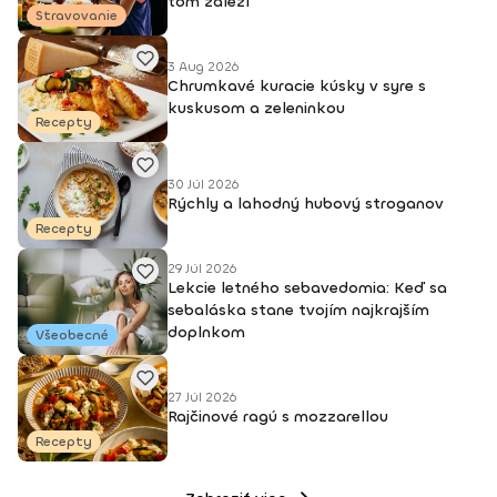
tom záleží
Stravovanie
3 Aug 2026
Chrumkavé kuracie kúsky v syre s
kuskusom a zeleninkou
Recepty
30 Júl 2026
Rýchly a lahodný hubový stroganov
Recepty
29 Júl 2026
Lekcie letného sebavedomia: Keď sa
sebaláska stane tvojím najkrajším
doplnkom
Všeobecné
27 Júl 2026
Rajčinové ragú s mozzarellou
Recepty