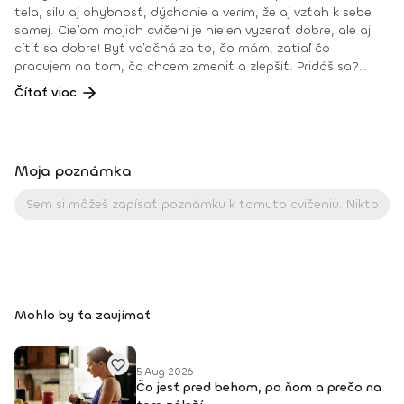
tela, silu aj ohybnosť, dýchanie a verím, že aj vzťah k sebe
samej. Cieľom mojich cvičení je nielen vyzerať dobre, ale aj
cítiť sa dobre! Byť vďačná za to, čo mám, zatiaľ čo
pracujem na tom, čo chcem zmeniť a zlepšiť. Pridáš sa?
Teším sa na teba na online lekciách vo Fitshakeri, aj vo
Čítať viac
Fitshaker podcaste! Taktiež osobne na mojich hodinách v
Bratislave alebo na pobytoch, ktoré organizujem na
Slovensku aj v zahraničí. Môj rozvrh a info o mne nájdeš na
týchto stránkach: FB: www.facebook.com/flowandrea9 IG :
Moja poznámka
@andrea_mindfulflow Dosiahnuté vzdelanie: • Špecializačný
kurz Pilates inštruktor (FACE CZECH academy), Brno, 2013 •
IYN certificate – Mindfulness Yoga Instructor (mesačný
intenzívny výcvik v Španielsku a následné ročné štúdium),
BodhiYoga school, 2016 • Výcvik jogovej terapie pod vedením
M. Ďuriša, Bratislava, júl 2017 • Gravid Yoga špecializácia,
Akadémia Powerjoga Slovensko, Piešťany, 2018 • Inštruktor
Aerobiku, Step aerobiku, Cvičenia s pomôckami (FACE CZECH
Mohlo by ťa zaujímať
academy), Trnava, 2004 • Kurz tanečnej a pohybovej terapie
(OZ Arte
5 Aug 2026
Čo jesť pred behom, po ňom a prečo na