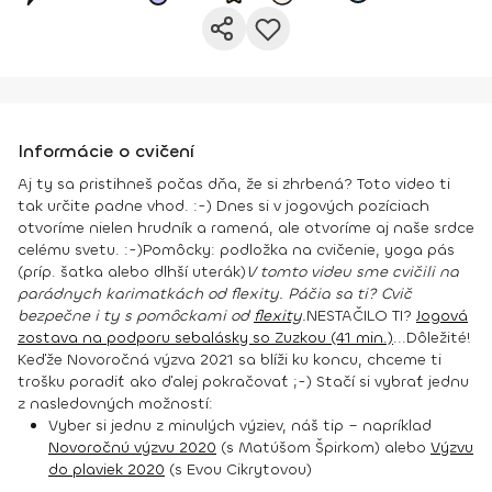
Informácie o cvičení
Aj ty sa pristihneš počas dňa, že si zhrbená? Toto video ti
tak určite padne vhod. :-) Dnes si v jogových pozíciach
otvoríme nielen hrudník a ramená, ale otvoríme aj naše srdce
celému svetu. :-)
Pomôcky:
podložka na cvičenie, yoga pás
(príp. šatka alebo dlhší uterák)
V tomto videu sme cvičili na
parádnych karimatkách od flexity. Páčia sa ti? Cvič
bezpečne i ty s pomôckami od
flexity
.
NESTAČILO TI?
Jogová
zostava na podporu sebalásky so Zuzkou (41 min.)
...
Dôležité!
Keďže Novoročná výzva 2021 sa blíži ku koncu, chceme ti
trošku poradiť ako ďalej pokračovať ;-) Stačí si vybrať jednu
z nasledovných možností:
Vyber si jednu z minulých výziev, náš tip – napríklad
Novoročnú výzvu 2020
(s Matúšom Špirkom) alebo
Výzvu
do plaviek 2020
(s Evou Cikrytovou)