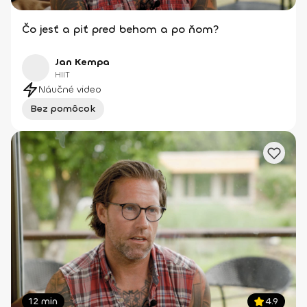
Čo jesť a piť pred behom a po ňom?
Jan Kempa
HIIT
Náučné video
Bez pomôcok
12 min
4.9