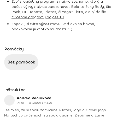
Zvoľ si cvičebný program z nášho zoznamu, ktorý ti
počas výzvy najviac zarezonoval. Bolo to Sexy Body, Six
Pack, HIIT, Tabata, Pilates, či Yoga? Tieto, ale aj ďalšie
cvičebné programy nájdeš TU
Zopakuj si túto výzvu znovu. Veď ako sa hovorí,
opakovanie je matka múdrosti. :-)
Pomôcky
Bez pomôcok
Inštruktor
Andrea Peniaková
PILATES a GRAVID YOGA
Teším sa, že si spolu zacvičíme! Pilates, Joga a Gravid joga.
Na týchto cvičeniach sa spolu uvidíme. Zlepšíme držanie