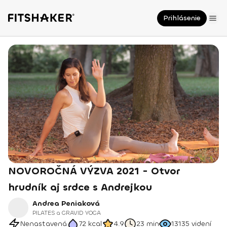
Prihlásenie
NOVOROČNÁ VÝZVA 2021 - Otvor
hrudník aj srdce s Andrejkou
Andrea Peniaková
PILATES a GRAVID YOGA
Nenastavená
72
kcal
4.9
23 min
13135
videní