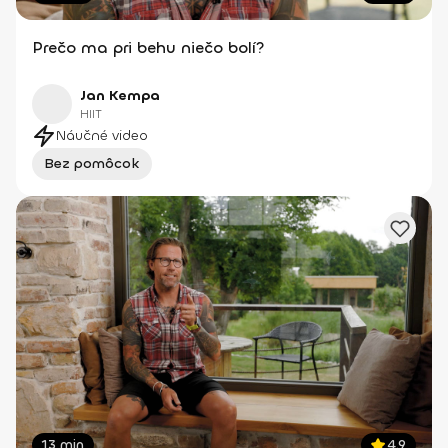
Prečo ma pri behu niečo bolí?
Jan Kempa
HIIT
Náučné video
Bez pomôcok
13 min
4.9