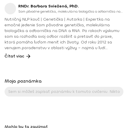
RNDr. Barbara Sviežená, PhD.
Som pôvodne genetička, molekulárna biologička a odborníčka na DNA a RNA. Po rokoch výskumu som sa rozhodla svoj odbor rozšíriť a pretaviť do praxe, ktorá pomáha ľuďom meniť ich životy.
Nutričný NLP kouč | Genetička | Autorka | Expertka na
emočné jedenie Som pôvodne genetička, molekulárna
biologička a odborníčka na DNA a RNA. Po rokoch výskumu
som sa rozhodla svoj odbor rozšíriť a pretaviť do praxe,
ktorá pomáha ľuďom meniť ich životy. Od roku 2012 sa
venujem poradenstvu v oblasti výživy – najmä u ľudí
trpiacich poruchami príjmu potravy, emočným a
Čítať viac
psychogénnym jedením, chronickým diétovaním a
negatívnym vzťahom k telu a jedlu. Spájam vedecký prístup,
koučingové zručnosti a osobnú skúsenosť s týmto
problémom. Sama som si prešla cestou uzdravenia z porúch
Moja poznámka
príjmu potravy – a dnes túto premenu odovzdávam ďalej
ako sprievodkyňa, mentorka a autorka. Aktuálne vediem
vlastnú vzdelávaciu platformu - Akadémiu Barbary Svieženej,
zameranú na štúdium výživy, nutričného koučingu a
mentoringu pri emočnom jedení. Odbornosť a vzdelanie:
PhD. v oblasti genetiky a molekulárnej biológie Ig Nobel Prize
v medicíne (2015) – súčasť medzinárodného vedeckého tímu
Akreditované vzdelanie vo výžive (MŠ ČR) Terapeutický výcvik
Mohlo by ťa zaujímať
a viacero výcvikov v NLP (Praktikant aj Master) Výcviky v