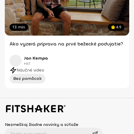
13 min
4.9
Ako vyzerá príprava na prvé bežecké podujatie?
Jan Kempa
HIIT
Náučné video
Bez pomôcok
Nezmeškaj žiadne novinky a súťaže