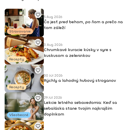
emočnom koučingu a práci s návykmi Odborná garantka a
autorka vzdelávacích kurzov a programov v oblasti výživy
Verím v holistickú zmenu, ktorá sa neopiera len o kalórie a
5 Aug 2026
Čo jesť pred behom, po ňom a prečo na
plány, ale o vzťah k sebe, k telu, k jedlu a k životu. Pracujem
tom záleží
so sebapoznaním, neurobiológiou, epigenetikou, výživou a
Stravovanie
koučingom, aby som vám pomohla nájsť vašu vlastnú cestu.
Prinášam inovatívny prístup, odborné zdroje a hlboké
3 Aug 2026
pochopenie.
Chrumkavé kuracie kúsky v syre s
kuskusom a zeleninkou
Recepty
30 Júl 2026
Rýchly a lahodný hubový stroganov
Recepty
29 Júl 2026
Lekcie letného sebavedomia: Keď sa
sebaláska stane tvojím najkrajším
doplnkom
Všeobecné