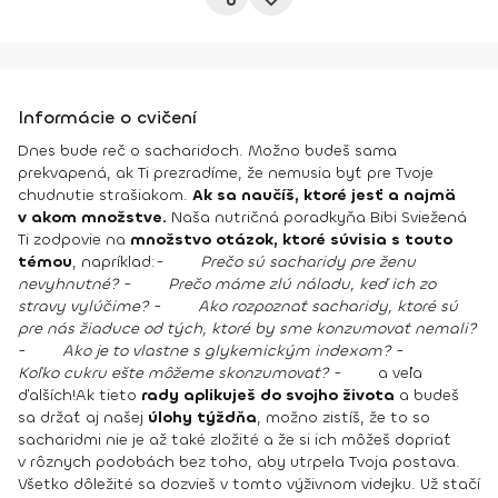
Informácie o cvičení
Dnes bude reč o sacharidoch. Možno budeš sama
prekvapená, ak Ti prezradíme, že nemusia byť pre Tvoje
chudnutie strašiakom.
Ak sa naučíš, ktoré jesť a najmä
v akom množstve.
Naša nutričná poradkyňa Bibi Sviežená
Ti zodpovie na
množstvo otázok, ktoré súvisia s touto
témou
, napríklad:
-
Prečo sú sacharidy pre ženu
nevyhnutné?
-
Prečo máme zlú náladu, keď ich zo
stravy vylúčime?
-
Ako rozpoznať sacharidy, ktoré sú
pre nás žiaduce od tých, ktoré by sme konzumovať nemali?
-
Ako je to vlastne s glykemickým indexom?
-
Koľko cukru ešte môžeme skonzumovať?
- a veľa
ďalších!
Ak tieto
rady aplikuješ do svojho života
a budeš
sa držať aj našej
úlohy týždňa
, možno zistíš, že to so
sacharidmi nie je až také zložité a že si ich môžeš dopriať
v rôznych podobách bez toho, aby utrpela Tvoja postava.
Všetko dôležité sa dozvieš v tomto výživnom videjku. Už stačí