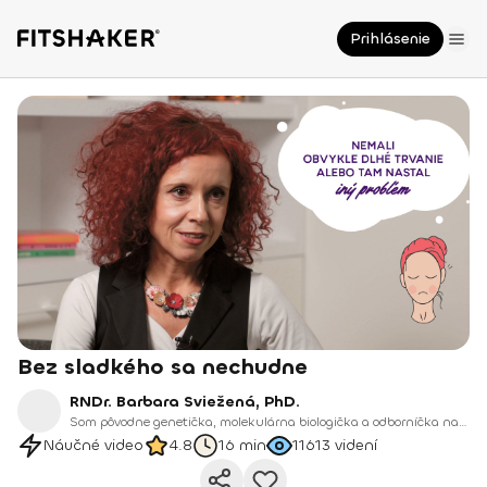
Prihlásenie
Bez sladkého sa nechudne
RNDr. Barbara Sviežená, PhD.
Som pôvodne genetička, molekulárna biologička a odborníčka na DNA a RNA. Po rokoch výskumu som sa rozhodla svoj odbor rozšíriť a pretaviť do praxe, ktorá pomáha ľuďom meniť ich životy.
Náučné video
4.8
16 min
11613
videní