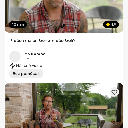
12 min
4.9
Prečo ma pri behu niečo bolí?
Jan Kempa
HIIT
Náučné video
Bez pomôcok