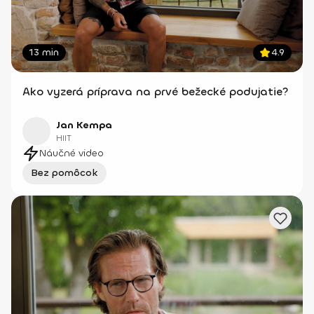
13 min
4.9
Ako vyzerá príprava na prvé bežecké podujatie?
Jan Kempa
HIIT
Náučné video
Bez pomôcok