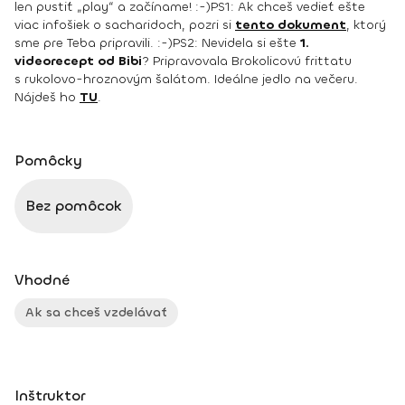
len pustiť „play“ a začíname! :-)
PS1: Ak chceš vedieť ešte
viac infošiek o sacharidoch, pozri si
tento dokument
, ktorý
sme pre Teba pripravili. :-)
PS2: Nevidela si ešte
1.
videorecept od Bibi
? Pripravovala Brokolicovú frittatu
s rukolovo-hroznovým šalátom. Ideálne jedlo na večeru.
Nájdeš ho
TU
.
Pomôcky
Bez pomôcok
Vhodné
Ak sa chceš vzdelávať
Inštruktor