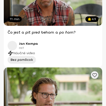
11 min
4.9
Čo jesť a piť pred behom a po ňom?
Jan Kempa
HIIT
Náučné video
Bez pomôcok