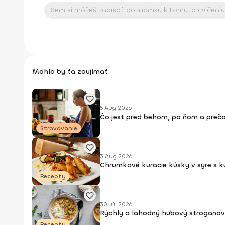
Mohlo by ťa zaujímať
5 Aug 2026
Čo jesť pred behom, po ňom a prečo
Stravovanie
3 Aug 2026
Chrumkavé kuracie kúsky v syre s 
Recepty
30 Júl 2026
Rýchly a lahodný hubový stroganov
Recepty