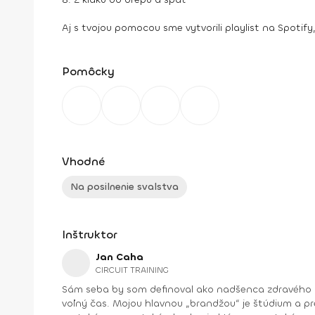
Aj s tvojou pomocou sme vytvorili playlist na Spotif
Pomôcky
Vhodné
Na posilnenie svalstva
Inštruktor
Jan Caha
CIRCUIT TRAINING
Sám seba by som definoval ako nadšenca zdravého živ
voľný čas. Mojou hlavnou „brandžou“ je štúdium a prednášanie na tému športovej výživy, všeobecnej výživy a športového tréningu. Zároveň som tiež fitnes trénerom