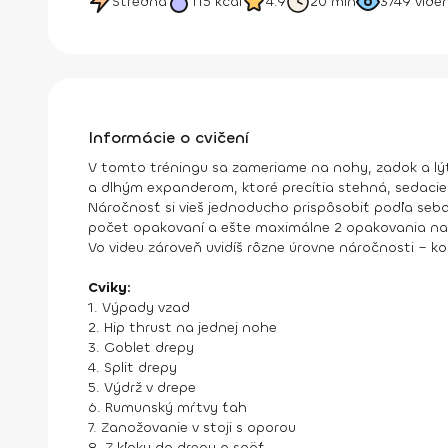
Stredná
115
kcal
4.9
20 min
3749
viden
Informácie o cvičení
V tomto tréningu sa zameriame na nohy, zadok a lýtka,
a dlhým expanderom, ktoré precítia stehná, sedacie 
Náročnosť si vieš jednoducho prispôsobiť podľa seba
počet opakovaní a ešte maximálne 2 opakovania na
Vo videu zároveň uvidíš rôzne úrovne náročnosti – k
Cviky:
1. Výpady vzad
2. Hip thrust na jednej nohe
3. Goblet drepy
4. Split drepy
5. Výdrž v drepe
6. Rumunský mŕtvy ťah
7. Zanožovanie v stoji s oporou
8. Z kľaku do drepu a späť