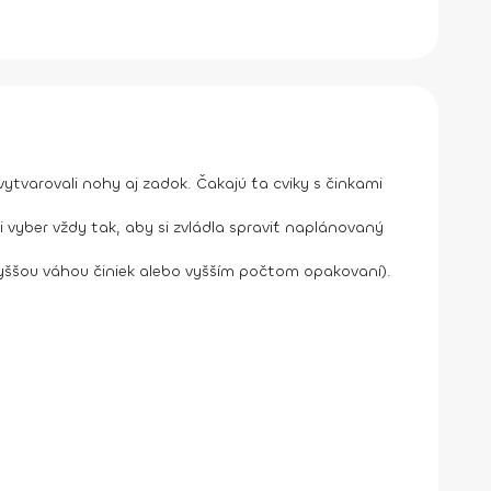
vytvarovali nohy aj zadok. Čakajú ťa cviky s činkami
 vyber vždy tak, aby si zvládla spraviť naplánovaný
 vyššou váhou činiek alebo vyšším počtom opakovaní).