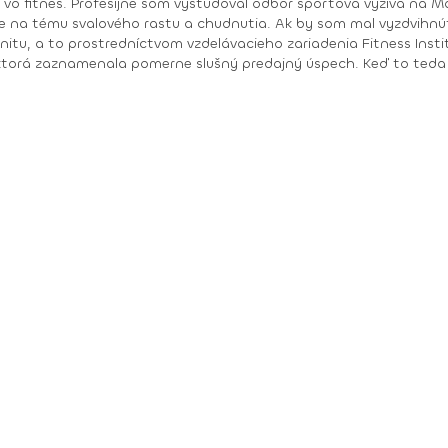
 tiež v súčasnosti prednášam
na tému svalového rastu a chudnutia. Ak by som mal vyzdvihnúť s
unitu, a to prostredníctvom vzdelávacieho zariadenia Fitness Inst
šný predajný úspech. Keď to teda zhrniem, tak som: garant a majiteľ vzdelávacieho
pretekár a tréner pretekárov