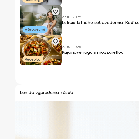
29 Júl 2026
Lekcie letného sebavedomia: Keď s
Všeobecné
27 Júl 2026
Rajčinové ragú s mozzarellou
Recepty
Len do vypredania zásob!