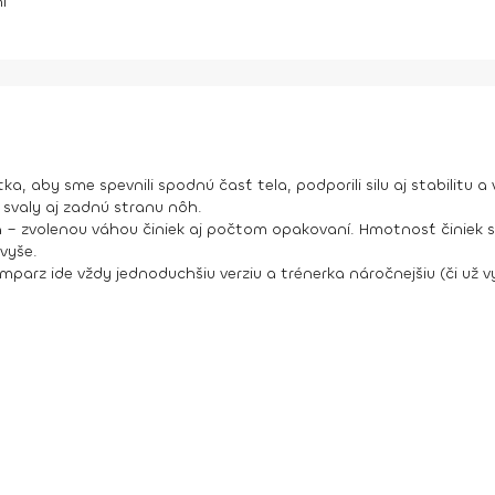
í
 aby sme spevnili spodnú časť tela, podporili silu aj stabilitu a 
svaly aj zadnú stranu nôh.
 – zvolenou váhou činiek aj počtom opakovaní. Hmotnosť činiek si
vyše.
omparz ide vždy jednoduchšiu verziu a trénerka náročnejšiu (či už