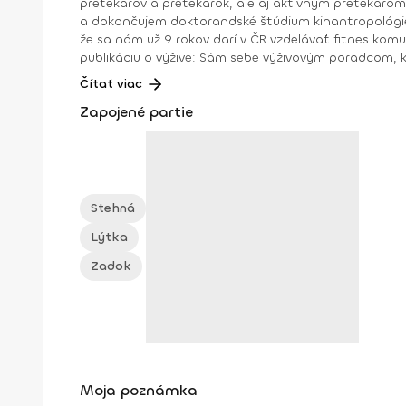
pretekárov a pretekárok, ale aj aktívnym pretekárom vo fitnes. Profesijne som vyštudoval odbor športová výživa na Masarykovej univerzite, tu
a dokončujem doktorandské štúdium kinantropológie 
že sa nám už 9 rokov darí v ČR vzdelávať fitnes kom
publikáciu o výžive: Sám sebe výživovým poradcom, ktorá zaznamenala pomerne slu
zariadenia Fitness Institut lektor a doktorand na Masarykovej univerzite odborník na športovú výživu autor knihy Sám sebe výživovým poradcom člen výkonného výboru
Čítať viac
Českej komory fitness profesionálny fitnes 
Zapojené partie
Stehná
Lýtka
Zadok
Moja poznámka