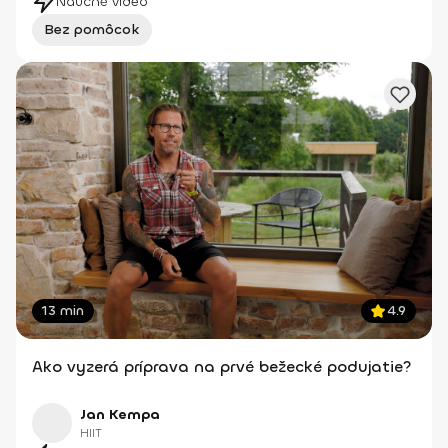
Náučné video
Bez pomôcok
13 min
4.9
Ako vyzerá príprava na prvé bežecké podujatie?
Jan Kempa
HIIT