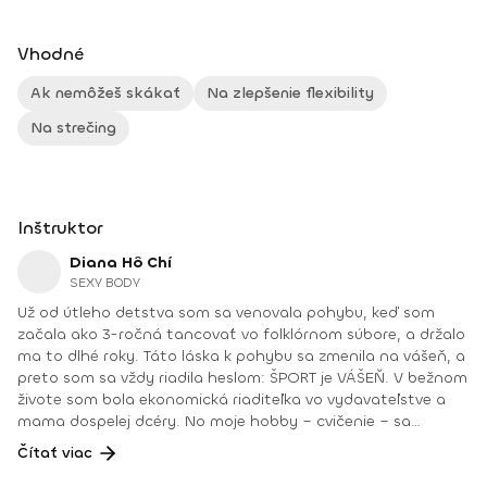
Vhodné
Ak nemôžeš skákať
Na zlepšenie flexibility
Na strečing
Inštruktor
Diana Hô Chí
SEXY BODY
Už od útleho detstva som sa venovala pohybu, keď som
začala ako 3-ročná tancovať vo folklórnom súbore, a držalo
ma to dlhé roky. Táto láska k pohybu sa zmenila na vášeň, a
preto som sa vždy riadila heslom: ŠPORT je VÁŠEŇ. V bežnom
živote som bola ekonomická riaditeľka vo vydavateľstve a
mama dospelej dcéry. No moje hobby – cvičenie – sa
dostávalo do popredia už dlhé roky. Takmer dennodenne
Čítať viac
som viedla skupinové tréningy a pre svojich klientov som
organizovala viachodinové eventy, fit a wellness pobyty. V