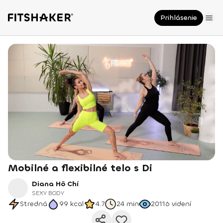
Prihlásenie
Mobilné a flexibilné telo s Di
Diana Hô Chí
SEXY BODY
Stredná
99
kcal
4.7
24 min
20116
videní