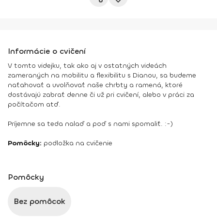
Informácie o cvičení
V tomto videjku, tak ako aj v ostatných videách
zameraných na mobilitu a flexibilitu s Dianou, sa budeme
naťahovať a uvolňovať naše chrbty a ramená, ktoré
dostávajú zabrať denne či už pri cvičení, alebo v práci za
počítačom atď.
Príjemne sa teda nalaď a poď s nami spomaliť. :-)
Pomôcky:
podložka na cvičenie
Pomôcky
Bez pomôcok