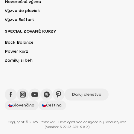
Novoročná výzva
Výzva do plaviek
Výzva Reštart
ŠPECIALIZOVANÉ KURZY
Back Balance
Power kurz
Zamiluj si beh
Daruj členstvo
Slovenčina
Čeština
Copyright © 2026 Fitshaker - Developed and designed by
GoodRequest
(
Version: 3.27.43 API: X.X.X
)