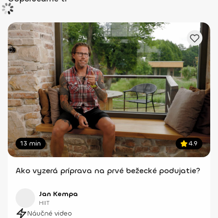
13 min
4.9
Ako vyzerá príprava na prvé bežecké podujatie?
Jan Kempa
HIIT
Náučné video