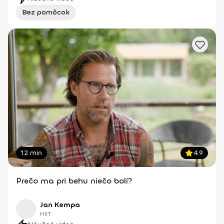
Bez pomôcok
12 min
4.9
Prečo ma pri behu niečo bolí?
Jan Kempa
HIIT