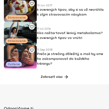
13 Jún 2017
6 overených tipov, aby si sa už nevrátila
k zlým stravovacím návykom
Stravovanie
11 Júl 2016
Ako naštartovať lenivý metabolizmus?
6 overených tipov vo vnútri
Stravovanie
11 Sep 2018
Prečo je strečing dôležitý a mali by sme
ho zakomponovať do každého
tréningu?
Cvičenie
Zobraziť viac
Odporúčame ti