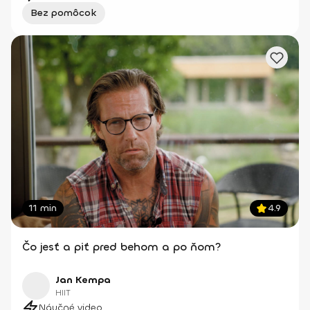
Bez pomôcok
11 min
4.9
Čo jesť a piť pred behom a po ňom?
Jan Kempa
HIIT
Náučné video