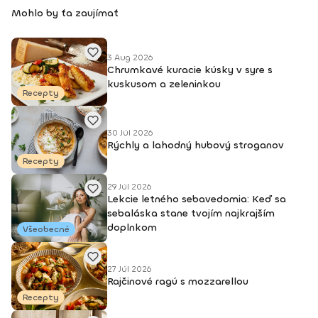
Mohlo by ťa zaujímať
3 Aug 2026
Chrumkavé kuracie kúsky v syre s
kuskusom a zeleninkou
Recepty
30 Júl 2026
Rýchly a lahodný hubový stroganov
Recepty
29 Júl 2026
Lekcie letného sebavedomia: Keď sa
sebaláska stane tvojím najkrajším
doplnkom
Všeobecné
27 Júl 2026
Rajčinové ragú s mozzarellou
Recepty