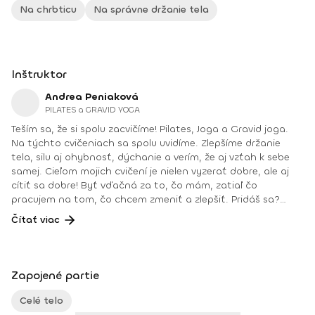
Na chrbticu
Na správne držanie tela
Inštruktor
Andrea Peniaková
PILATES a GRAVID YOGA
Teším sa, že si spolu zacvičíme! Pilates, Joga a Gravid joga.
Na týchto cvičeniach sa spolu uvidíme. Zlepšíme držanie
tela, silu aj ohybnosť, dýchanie a verím, že aj vzťah k sebe
samej. Cieľom mojich cvičení je nielen vyzerať dobre, ale aj
cítiť sa dobre! Byť vďačná za to, čo mám, zatiaľ čo
pracujem na tom, čo chcem zmeniť a zlepšiť. Pridáš sa?
Teším sa na teba na online lekciách vo Fitshakeri, aj vo
Čítať viac
Fitshaker podcaste! Taktiež osobne na mojich hodinách v
Bratislave alebo na pobytoch, ktoré organizujem na
Slovensku aj v zahraničí. Môj rozvrh a info o mne nájdeš na
týchto stránkach: FB: www.facebook.com/flowandrea9 IG :
Zapojené partie
@andrea_mindfulflow Dosiahnuté vzdelanie: • Špecializačný
kurz Pilates inštruktor (FACE CZECH academy), Brno, 2013 •
Celé telo
IYN certificate – Mindfulness Yoga Instructor (mesačný