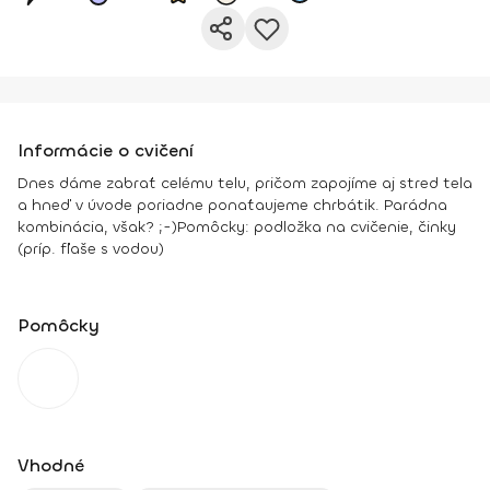
Informácie o cvičení
Dnes dáme zabrať celému telu, pričom zapojíme aj stred tela
a hneď v úvode poriadne ponaťaujeme chrbátik. Parádna
kombinácia, však? ;-)
Pomôcky:
podložka na cvičenie, činky
(príp. fľaše s vodou)
Pomôcky
Vhodné