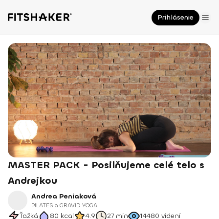
Prihlásenie
MASTER PACK - Posilňujeme celé telo s
Andrejkou
Andrea Peniaková
PILATES a GRAVID YOGA
Ťažká
80
kcal
4.9
27 min
14480
videní