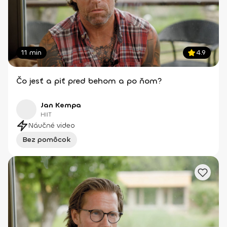
11 min
4.9
Čo jesť a piť pred behom a po ňom?
Jan Kempa
HIIT
Náučné video
Bez pomôcok