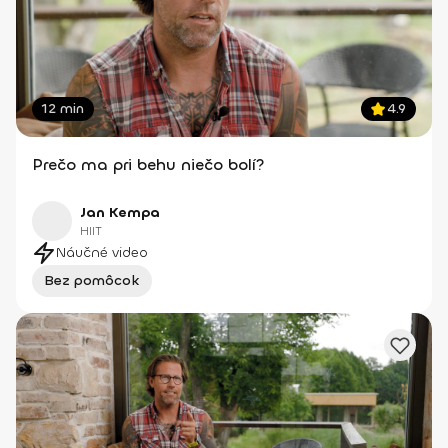
12 min
4.9
Prečo ma pri behu niečo bolí?
Jan Kempa
HIIT
Náučné video
Bez pomôcok