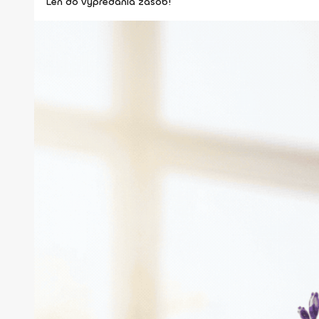
Len do vypredania zásob!