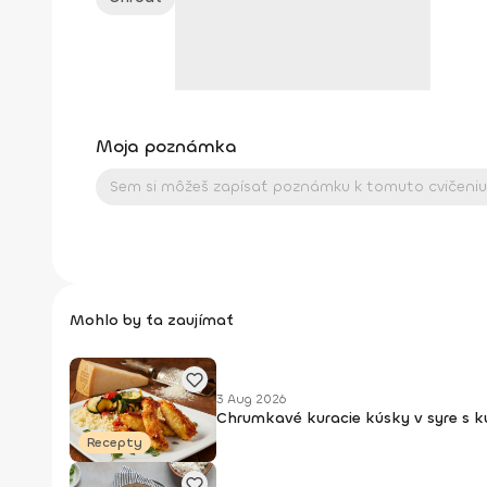
Moja poznámka
Mohlo by ťa zaujímať
3 Aug 2026
Chrumkavé kuracie kúsky v syre s 
Recepty