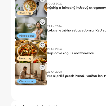
30 Júl 2026
Rýchly a lahodný hubový stroganov
Recepty
29 Júl 2026
Lekcie letného sebavedomia: Keď s
Všeobecné
27 Júl 2026
Rajčinové ragú s mozzarellou
Recepty
26 Júl 2026
Nie si príliš precitlivená. Možno len
Všeobecné