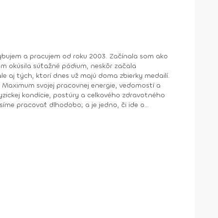
ohybujem a pracujem od roku 2003. Začínala som ako
om okúsila súťažné pódium, neskôr začala
e aj tých, ktorí dnes už majú doma zbierky medailí.
yzickej kondície, postúry a celkového zdravotného
síme pracovať dlhodobo; a je jedno, či ide o
innosti, pooperačnú rehabilitáciu, muža snažiaceho