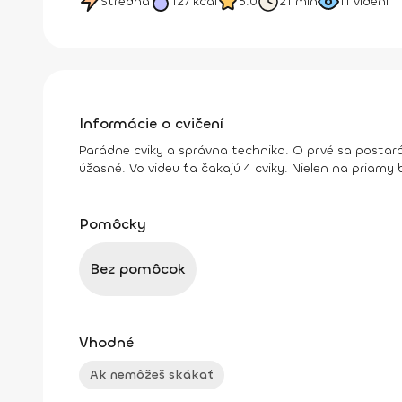
Stredná
127
kcal
5.0
21 min
11
videní
Informácie o cvičení
Parádne cviky a správna technika. O prvé sa postará
úžasné. Vo videu ťa čakajú 4 cviky. Nielen na priamy b
Pomôcky
Bez pomôcok
Vhodné
Ak nemôžeš skákať