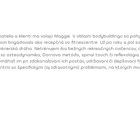
riatelia a klienti ma volajú Maggie. V oblasti bodybuildingu sa p
som brigádovala ako recepčná vo fitnescentre. Už po roku a pol s
rénerská dráha. Netrénujem iba bežných rekreačných cvičencov, al
máhať im pri zdokonaľovaní ich postáv, udržiavaní či zlepšovaní f
entmi so špecifickými (aj zdravotnými) problémami, na ktorých mu
nadváhou či, naopak, poruchou príjmu potravy alebo hormonálnej č
m prispôsobiť cvičenie a terapiu na mieru. Moja práca je mi zároveň koníčkom a úspechy mojich
nia. Moje najvýraznejšie súťažné úspechy: 2005 • juniorská majsterka Európy v
majsterka Európy v bikini fitness Kontakt: +421 907 185 940 Facebook: Magdalena Kazimirova