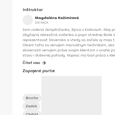
Inštruktor
Magdaléna Kažimírová
SIX PACK
Som rodená Zemplínčanka, žijúca v Košiciach. Moji p
obyčajná rekreačná cvičenka a popri strednej škole 
reprezentovať Slovensko a vtedy sa začala aj moja t
Okrem toho sa venujem manuálnym technikám, ako sú osteodynamika, Dornova metóda, spinal touch či reflexológia. Maximum svojej pracovnej energie, vedomostí a
skúseností venujem práve svojim klientom v snahe po
stavu i duševnej pohody. Najviac ma baví práca s kli
tínedžera, tehuľku, nesprávne držanie tela, ženu s 
Čítať viac
sa získať svalovú hmotu alebo seniora... Každý človek je iný a každému musí
Zapojené partie
zverencov ma nielen motivujú v napredovaní, ale aj napĺňajú radosťou a pocitom zadosťučine
body fitness (IFBB) 2010 • majsterka SR a vicemajsterka sveta vo fitness model (WFF) 2012 • vicemajsterka SR v bikini fitness • majsterka Európy v bikini fitness • absolútna
Brucho
Zadok
Chrbát