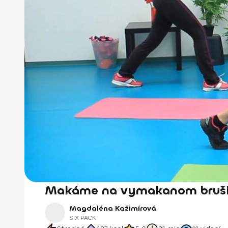
Makáme na vymakanom bruš
Magdaléna Kažimírová
SIX PACK