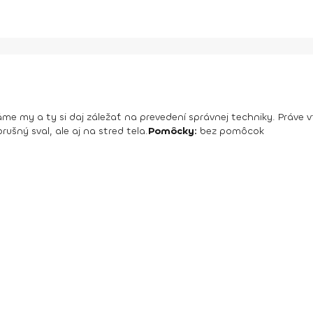
me my a ty si daj záležať na prevedení správnej techniky. Práve 
rušný sval, ale aj na stred tela.
Pomôcky:
bez pomôcok