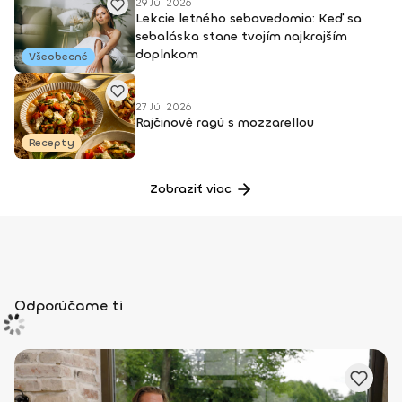
29 Júl 2026
Lekcie letného sebavedomia: Keď sa
sebaláska stane tvojím najkrajším
doplnkom
Všeobecné
27 Júl 2026
Rajčinové ragú s mozzarellou
Recepty
Zobraziť viac
Odporúčame ti