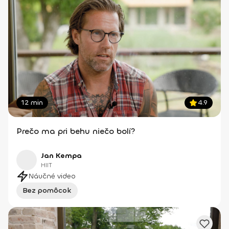
12 min
4.9
Prečo ma pri behu niečo bolí?
Jan Kempa
HIIT
Náučné video
Bez pomôcok