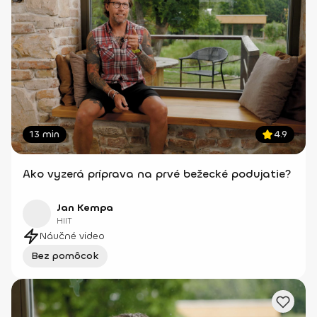
13 min
4.9
Ako vyzerá príprava na prvé bežecké podujatie?
Jan Kempa
HIIT
Náučné video
Bez pomôcok