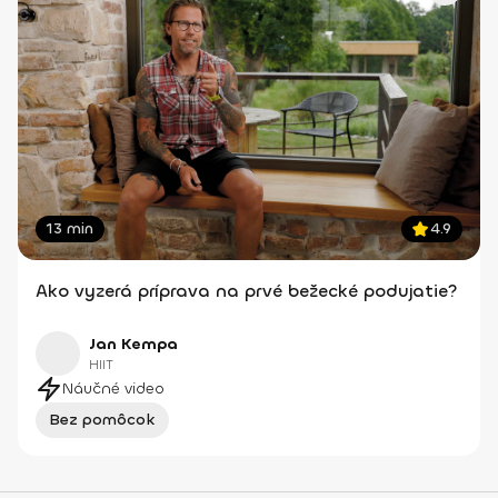
13 min
4.9
Ako vyzerá príprava na prvé bežecké podujatie?
Jan Kempa
HIIT
Náučné video
Bez pomôcok