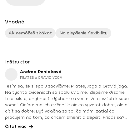
Vhodné
Ak nemôžeš skákať
Na zlepšenie flexibility
Inštruktor
Andrea Peniaková
PILATES a GRAVID YOGA
Teším sa, že si spolu zacvičíme! Pilates, Joga a Gravid joga.
Na týchto cvičeniach sa spolu uvidíme. Zlepšíme držanie
tela, silu aj ohybnosť, dýchanie a verím, že aj vzťah k sebe
samej. Cieľom mojich cvičení je nielen vyzerať dobre, ale aj
cítiť sa dobre! Byť vďačná za to, čo mám, zatiaľ čo
pracujem na tom, čo chcem zmeniť a zlepšiť. Pridáš sa?
Teším sa na teba na online lekciách vo Fitshakeri, aj vo
Čítať viac
Fitshaker podcaste! Taktiež osobne na mojich hodinách v
Bratislave alebo na pobytoch, ktoré organizujem na