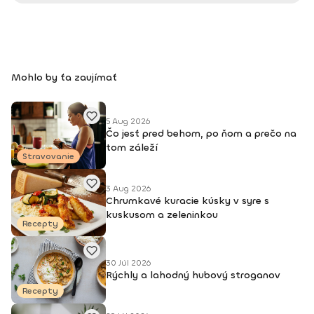
Mohlo by ťa zaujímať
5 Aug 2026
Čo jesť pred behom, po ňom a prečo na
tom záleží
Stravovanie
3 Aug 2026
Chrumkavé kuracie kúsky v syre s
kuskusom a zeleninkou
Recepty
30 Júl 2026
Rýchly a lahodný hubový stroganov
Recepty