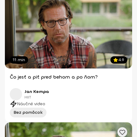
11 min
4.9
Čo jesť a piť pred behom a po ňom?
Jan Kempa
HIIT
Náučné video
Bez pomôcok