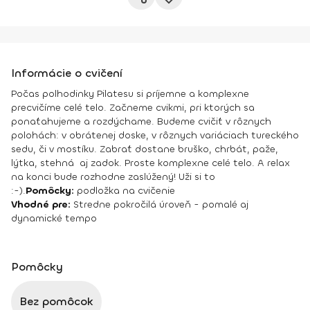
Informácie o cvičení
Počas polhodinky Pilatesu si príjemne a komplexne
precvičíme celé telo. Začneme cvikmi, pri ktorých sa
ponaťahujeme a rozdýchame. Budeme cvičiť v rôznych
polohách: v obrátenej doske, v rôznych variáciach tureckého
sedu, či v mostíku. Zabrať dostane bruško, chrbát, paže,
lýtka, stehná aj zadok. Proste komplexne celé telo. A relax
na konci bude rozhodne zaslúžený! Uži si to
:-).
Pomôcky:
podložka na cvičenie
Vhodné pre:
Stredne pokročilá úroveň - pomalé aj
dynamické tempo
Pomôcky
Bez pomôcok