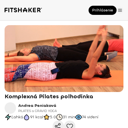
Prihlásenie
Komplexná Pilates polhodinka
Andrea Peniaková
PILATES a GRAVID YOGA
Ľahká
91
kcal
5.0
31 min
74
videní